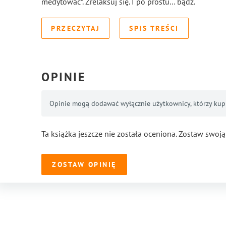
medytować”. Zrelaksuj się. I po prostu… bądź.
PRZECZYTAJ
SPIS TREŚCI
OPINIE
Opinie mogą dodawać wyłącznie użytkownicy, którzy kupil
Ta książka jeszcze nie została oceniona. Zostaw swoją
ZOSTAW OPINIĘ