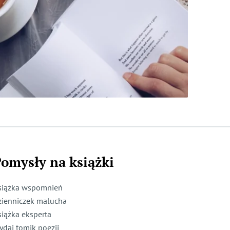
omysły na książki
siążka wspomnień
zienniczek malucha
siążka eksperta
ydaj tomik poezji