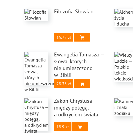
Filozofia Słowian
15.75
Ewangelia Tomasza —
słowa, których
nie umieszczono
w Biblii
28.35
Zakon Chrystusa —
między potęgą,
a odkryciem świata
18.9