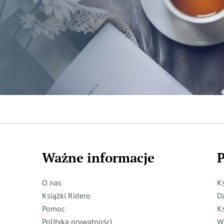
Ważne informacje
P
O nas
K
Książki Ridero
D
Pomoc
K
Polityka prywatności
W