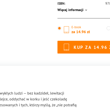
ISBN:
97
Więcej informacji
E-book
za
14.96
KUP ZA
14.96
wykłych ludzi — bez kadzideł, lewitacji
lejce, oddychać w korku i jeść czekoladę
sowanych i tych, którzy myślą, że „nie potrafią