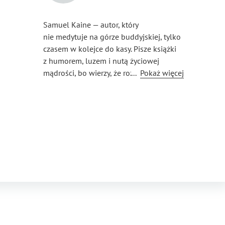
Samuel Kaine — autor, który
nie medytuje na górze buddyjskiej, tylko
czasem w kolejce do kasy. Pisze książki
z humorem, luzem i nutą życiowej
mądrości, bo wierzy, że rozwój nie musi
...
Pokaż więcej
być śmiertelnie poważny. Uwielbia prosty
język, praktyczne rozwiązania i zdanie
„nie musisz być idealny, żeby być
szczęśliwy”. Twórca e-booków, które
nie moralizują — tylko towarzyszą.