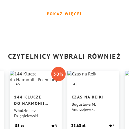
POKAŻ WIĘCEJ
CZYTELNICY WYBRALI RÓWNIEŻ
30
%
A5
A5
144 KLUCZE
CZAS NA REIKI
DO HARMONII
Bogusława M.
Andrzejewska
I PRZEMIANY
Włodzimierz
Dzięgielewski
55
5
23.63
5