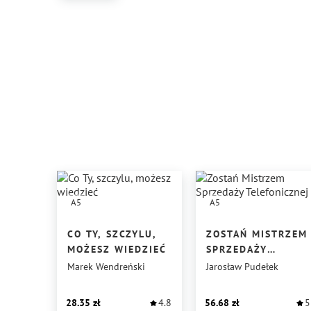
A5
A5
CO TY, SZCZYLU,
ZOSTAŃ MISTRZEM
MOŻESZ WIEDZIEĆ
SPRZEDAŻY
TELEFONICZNEJ
Marek Wendreński
Jarosław Pudełek
28.35
4.8
56.68
5