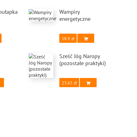
pułapka
Wampiry
energetyczne
18.9
Sześć Jóg Naropy
(pozostałe praktyki)
23.63