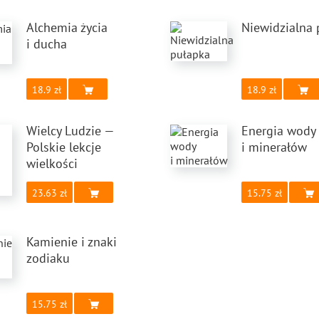
Alchemia życia
Niewidzialna 
i ducha
18.9
18.9
Wielcy Ludzie —
Energia wody
Polskie lekcje
i minerałów
wielkości
23.63
15.75
Kamienie i znaki
zodiaku
15.75