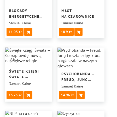
BLOKADY
MŁOT
ENERGETYCZNE
NA CZAROWNICE
OD MEDIÓW
Samuel Kaine
Samuel Kaine
11.03
18.9
A5
A5
ŚWIĘTE KSIĘGI
PSYCHOBANDA —
ŚWIATA —
FREUD, JUNG
CO NAPRAWDĘ
Samuel Kaine
I RESZTA EKIPY,
Samuel Kaine
MÓWIĄ
KTÓRA
NAJWIĘKSZE
15.75
14.96
NAMIESZAŁA
RELIGIE
W NASZYCH
GŁOWACH