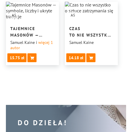
A5
A5
TAJEMNICE
CZAS
MASONÓW —
TO NIE WSZYSTKO
SYMBOLE, LICZBY
O SZTUCE
Samuel Kaine
i
więcej 1
Samuel Kaine
autor
I UKRYTE
ZATRZYMANIA SIĘ
TRADYCJE
15.75
14.18
DO DZIEŁA!