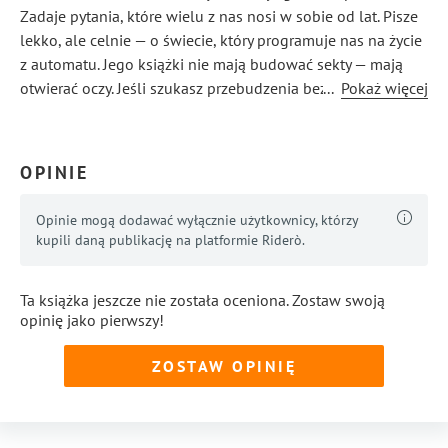
Zadaje pytania, które wielu z nas nosi w sobie od lat. Pisze
lekko, ale celnie — o świecie, który programuje nas na życie
z automatu. Jego książki nie mają budować sekty — mają
otwierać oczy. Jeśli szukasz przebudzenia bez kadzideł,
...
Pokaż więcej
duchowości bez zadęcia i wolności bez fanatyzmu — dobrze
trafiłeś.
OPINIE
Opinie mogą dodawać wyłącznie użytkownicy, którzy
kupili daną publikację na platformie Riderò.
Ta książka jeszcze nie została oceniona. Zostaw swoją
opinię jako pierwszy!
ZOSTAW OPINIĘ