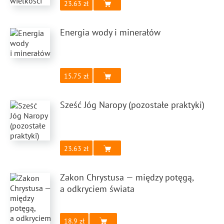
23.63
Energia wody i minerałów
15.75
Sześć Jóg Naropy (pozostałe praktyki)
23.63
Zakon Chrystusa — między potęgą,
a odkryciem świata
18.9