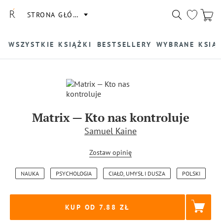
STRONA GŁÓWNA
WSZYSTKIE KSIĄŻKI
BESTSELLERY
WYBRANE KSIĄ
Matrix — Kto nas kontroluje
Samuel Kaine
Zostaw opinię
NAUKA
PSYCHOLOGIA
CIAŁO, UMYSŁ I DUSZA
POLSKI
KUP OD 7.88