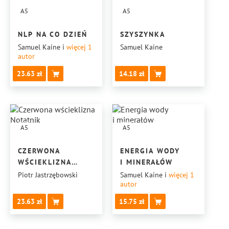
A5
A5
NLP NA CO DZIEŃ
SZYSZYNKA
Samuel Kaine
i
więcej 1
Samuel Kaine
autor
23.63
14.18
A5
A5
CZERWONA
ENERGIA WODY
WŚCIEKLIZNA
I MINERAŁÓW
NOTATNIK
Piotr Jastrzębowski
Samuel Kaine
i
więcej 1
autor
23.63
15.75