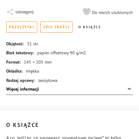
Udostępnij
Do moich ulubionych
PRZECZYTAJ
SPIS TREŚCI
O KSIĄŻCE
Objętość:
31
str.
Blok tekstowy:
papier offsetowy 90 g/m2
Format:
145 × 205 mm
Okładka:
miękka
Rodzaj oprawy:
zeszytowa
Więcej informacji
ISBN:
978-83-8431-599-6
O KSIĄŻCE
A co, jeśli to, co nazywasz „normalnym życiem”, to tylko