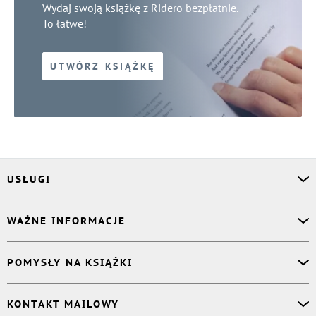
Wydaj swoją książkę z Ridero bezpłatnie.
To łatwe!
UTWÓRZ KSIĄŻKĘ
USŁUGI
Asystent osobisty
WAŻNE INFORMACJE
Korektor
Projektant okładki
O nas
POMYSŁY NA KSIĄŻKI
Druk Twojej książki
Książki Ridero
Publikacja
Pomoc
Książka wspomnień
KONTAKT MAILOWY
Polityka prywatności
Dzienniczek malucha