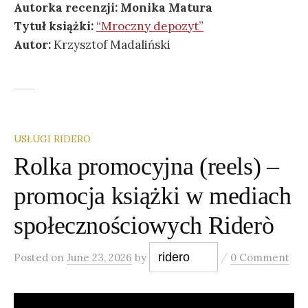
Autorka recenzji: Monika Matura
Tytuł książki:
“Mroczny depozyt”
Autor:
Krzysztof Madaliński
USŁUGI RIDERO
Rolka promocyjna (reels) –
promocja książki w mediach
społecznościowych Riderò
/
ridero
Posted
on
June 23, 2026
by
0 Comment