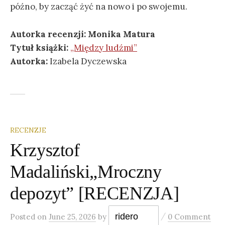
późno, by zacząć żyć na nowo i po swojemu.
Autorka recenzji: Monika Matura
Tytuł książki:
„Między ludźmi”
Autorka:
Izabela Dyczewska
RECENZJE
Krzysztof
Madaliński„Mroczny
depozyt” [RECENZJA]
/
ridero
Posted
on
June 25, 2026
by
0 Comment