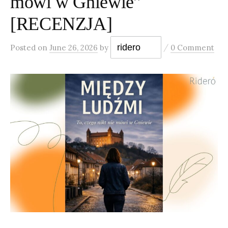
mówi w Gniewie”
[RECENZJA]
/
ridero
Posted
on
June 26, 2026
by
0 Comment