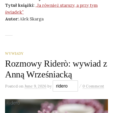
Tytuł książki:
„Ja również starszy, a przy tym
świadek”
Autor:
Alek Skarga
WYWIADY
Rozmowy Riderò: wywiad z
Anną Wrześniacką
/
ridero
Posted
on
June 9, 2026
by
0 Comment