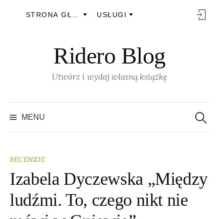
STRONA GŁÓWNA
USŁUGI
Skip
Ridero Blog
to
content
Utwórz i wydaj własną książkę
Search
MENU
for:
RECENZJE
Izabela Dyczewska „Między
ludźmi. To, czego nikt nie