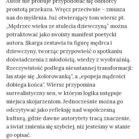
Autor nie próbuje przypodobać się odbiorcy
prostotą przekazu. Wręcz przeciwnie – zmusza
nas do myślenia. Już otwierający tom wiersz pt.
„Mędrzec wieku ze stulecia dziewczyną” można
potraktować jako swoisty manifest poetycki
autora. Skarga zestawia tu figurę mędrca i
dziewczyny, tworząc przypowieść o spotkaniu
doświadczenia z młodością, wiedzy z wyobraźnią.
Rzeczywistość podlega nieustannej transformacji:
las staje się „kolorowanką”, a „epopeja mądrości
dobiega końca”. Wiersz przypomina
surrealistyczny sen, w którym logika ustępuje
miejsca skojarzeniom. Jednocześnie można go
odczytywać jako refleksję nad współczesną
kulturą, gdzie dawne autorytety tracą znaczenie,
a świat zmienia się szybciej, niż jesteśmy w stanie
go opisać.