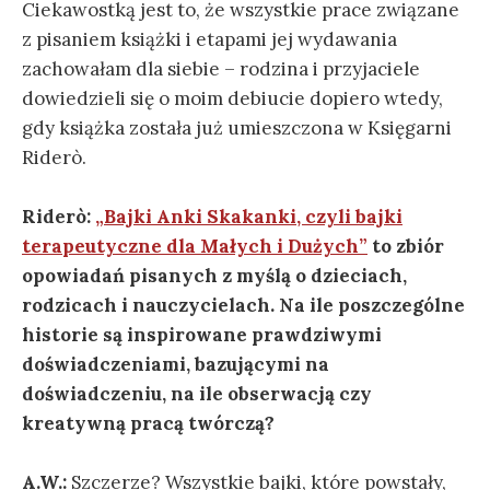
Ciekawostką jest to, że wszystkie prace związane
z pisaniem książki i etapami jej wydawania
zachowałam dla siebie – rodzina i przyjaciele
dowiedzieli się o moim debiucie dopiero wtedy,
gdy książka została już umieszczona w Księgarni
Riderò.
Riderò:
„Bajki Anki Skakanki, czyli bajki
terapeutyczne dla Małych i Dużych”
to zbiór
opowiadań pisanych z myślą o dzieciach,
rodzicach i nauczycielach. Na ile poszczególne
historie są inspirowane prawdziwymi
doświadczeniami, bazującymi na
doświadczeniu, na ile obserwacją czy
kreatywną pracą twórczą?
A.W.:
Szczerze? Wszystkie bajki, które powstały,