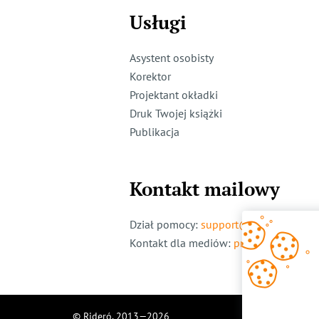
Usługi
Asystent osobisty
Korektor
Projektant okładki
Druk Twojej książki
Publikacja
Kontakt mailowy
Dział pomocy
:
support@ridero.pl
Kontakt dla mediów
:
pr@ridero.pl
© Rideró, 2013—
2026