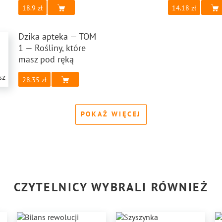
18.9
14.18
Dzika apteka — TOM
1 — Rośliny, które
masz pod ręką
28.35
POKAŻ WIĘCEJ
CZYTELNICY WYBRALI RÓWNIEŻ