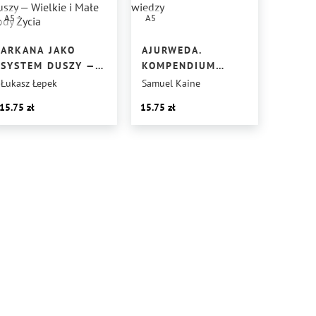
A5
A5
ARKANA JAKO
AJURWEDA.
SYSTEM DUSZY —
KOMPENDIUM
WIELKIE I MAŁE
WIEDZY
Łukasz Łepek
Samuel Kaine
KODY ŻYCIA
15.75
15.75