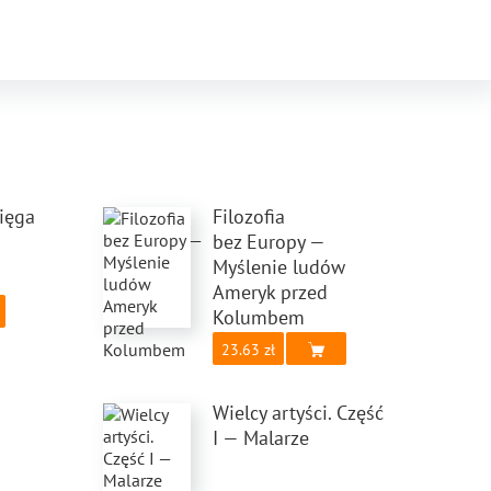
jak i młodzieży.
ięga
Filozofia
bez Europy —
Myślenie ludów
Ameryk przed
Kolumbem
23.63
Wielcy artyści. Część
I — Malarze