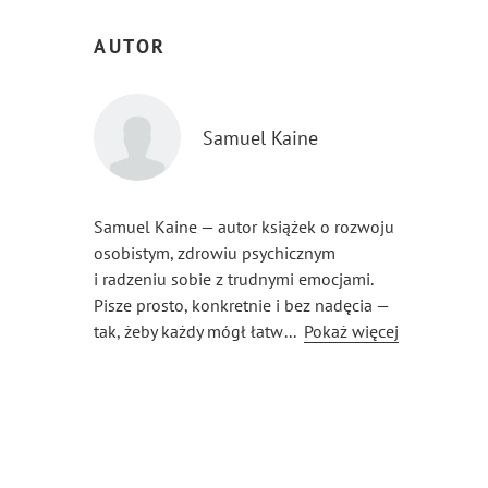
AUTOR
Samuel Kaine
Samuel Kaine — autor książek o rozwoju
osobistym, zdrowiu psychicznym
i radzeniu sobie z trudnymi emocjami.
Pisze prosto, konkretnie i bez nadęcia —
tak, żeby każdy mógł łatwo zrozumieć
...
Pokaż więcej
i od razu zastosować w życiu to, o czym
czyta.
Jego książki łączą praktyczne podejście
z lekkim, przystępnym stylem, dzięki
czemu trafiają zarówno do dorosłych,