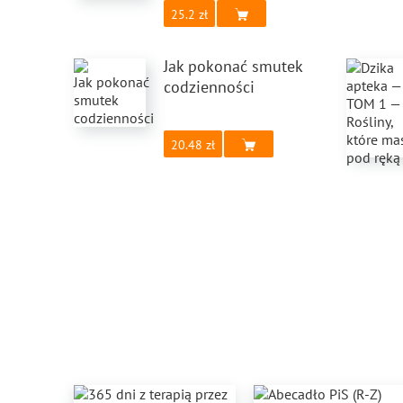
25.2
Jak pokonać smutek
codzienności
20.48