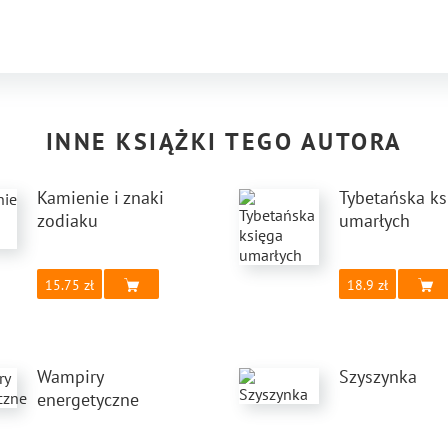
INNE KSIĄŻKI TEGO AUTORA
Kamienie i znaki
Tybetańska ks
zodiaku
umarłych
15.75
18.9
Wampiry
Szyszynka
energetyczne