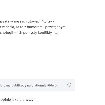
ieszała w naszych głowach” to lekki
 zadęcia, za to z humorem i przystępnym
hologii — ich pomysły, konflikty i to,
i daną publikację na platformie Riderò.
 opinię jako pierwszy!