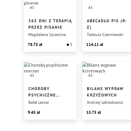
A5
A5
365 DNI Z TERAPIĄ
ABECADŁO PIS (R-
PRZEZ PISANIE
Z)
Magdalena Szczecina
Tadeusz Czerniawski
78.75
3
114.11
A5
A5
CHOROBY
BILANS WYPRAW
PSYCHICZNE
KRZYŻOWYCH
MASZYN
Rafał Leniar
Andrzej Lebiedowicz
9.45
15.75