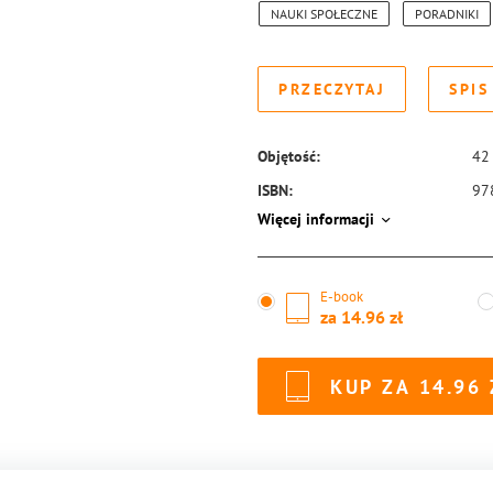
NAUKI SPOŁECZNE
PORADNIKI
PRZECZYTAJ
SPIS
Objętość:
42
ISBN:
97
Więcej informacji
E-book
za
14.96
KUP ZA
14.96