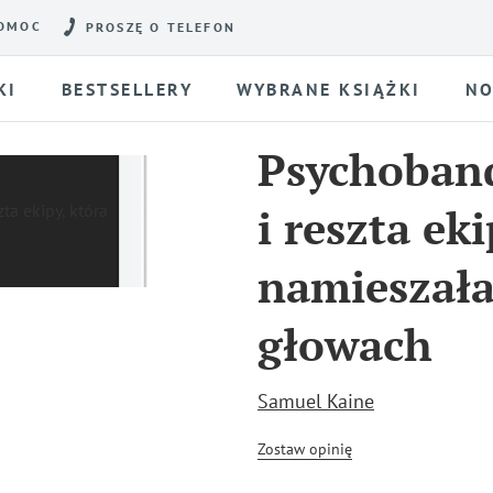
OMOC
PROSZĘ O TELEFON
KI
BESTSELLERY
WYBRANE KSIĄŻKI
NO
Psychoband
i reszta eki
namieszała
głowach
Samuel Kaine
Zostaw opinię