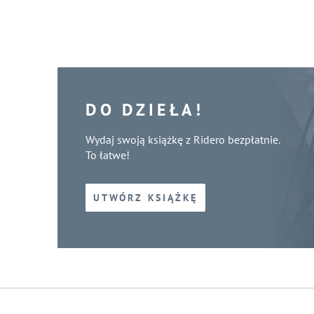
DO DZIEŁA!
Wydaj swoją książkę z Ridero bezpłatnie.
To łatwe!
UTWÓRZ KSIĄŻKĘ