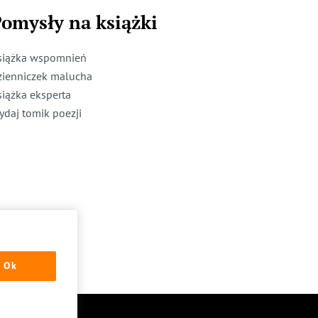
omysły na książki
siążka wspomnień
zienniczek malucha
siążka eksperta
ydaj tomik poezji
Ok