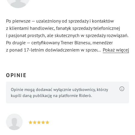
Po pierwsze — uzależniony od sprzedaży i kontaktów
z klientami handlowiec, fanatyk sprzedaży telefonicznej
i pasjonat prostych, ale skutecznych w sprzedaży rozwiązań.
Po drugie — certyfikowany Trener Biznesu, menedżer
z ponad 17-letnim doświadczeniem w sprzedaży
...
Pokaż więcej
i zarządzaniu sprzedażą, budowania skutecznych zespołów,
zarządzania zespołami oraz budowania efektywności.
Trener i konsultant mający na koncie ponad 9.000 godzin
OPINIE
na salach szkoleniowych (ponad 15.500 osób w tym ponad
3.500 menedżerów).
Opinie mogą dodawać wyłącznie użytkownicy, którzy
kupili daną publikację na platformie Riderò.