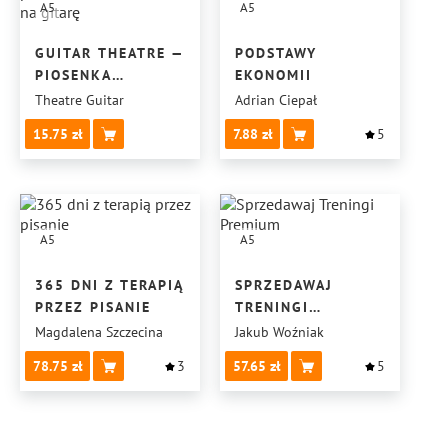
A5
A5
GUITAR THEATRE —
PODSTAWY
PIOSENKA
EKONOMII
AUTORSKA
Theatre Guitar
Adrian Ciepał
NA GITARĘ
15.75
7.88
5
A5
A5
365 DNI Z TERAPIĄ
SPRZEDAWAJ
PRZEZ PISANIE
TRENINGI
PREMIUM
Magdalena Szczecina
Jakub Woźniak
78.75
3
57.65
5