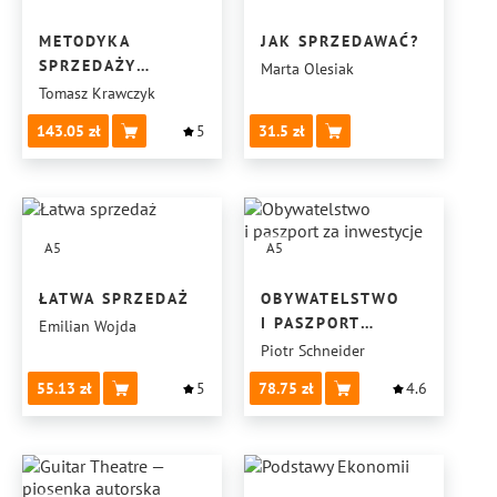
METODYKA
JAK SPRZEDAWAĆ?
SPRZEDAŻY
Marta Olesiak
I NEGOCJACJI
Tomasz Krawczyk
143.05
5
31.5
A5
A5
ŁATWA SPRZEDAŻ
OBYWATELSTWO
I PASZPORT
Emilian Wojda
ZA INWESTYCJE
Piotr Schneider
55.13
5
78.75
4.6