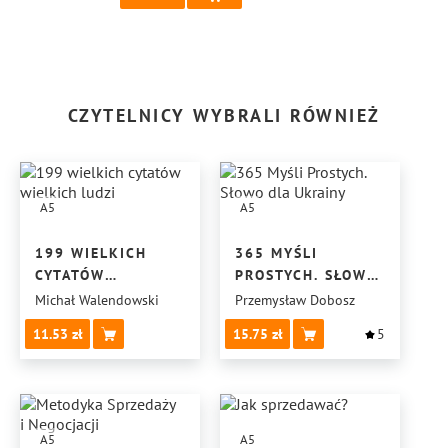
CZYTELNICY WYBRALI RÓWNIEŻ
A5
A5
199 WIELKICH
365 MYŚLI
CYTATÓW
PROSTYCH. SŁOWO
WIELKICH LUDZI
DLA UKRAINY
Michał Walendowski
Przemysław Dobosz
11.53
15.75
5
A5
A5