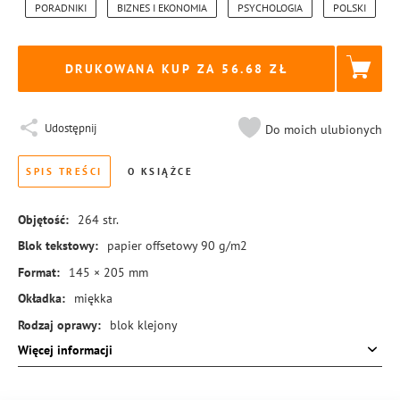
PORADNIKI
BIZNES I EKONOMIA
PSYCHOLOGIA
POLSKI
DRUKOWANA KUP ZA
56.68
Udostępnij
Do moich ulubionych
SPIS TREŚCI
O KSIĄŻCE
Objętość:
264
str.
Blok tekstowy:
papier offsetowy 90 g/m2
Format:
145 × 205 mm
Okładka:
miękka
Rodzaj oprawy:
blok klejony
Więcej informacji
ISBN:
978-83-8245-615-8