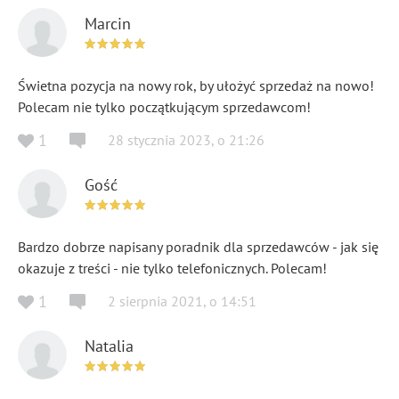
Marcin
Świetna pozycja na nowy rok, by ułożyć sprzedaż na nowo!
Polecam nie tylko początkującym sprzedawcom!
1
28 stycznia 2023
,
o
21:26
Gość
Bardzo dobrze napisany poradnik dla sprzedawców - jak się
okazuje z treści - nie tylko telefonicznych. Polecam!
1
2 sierpnia 2021
,
o
14:51
Natalia