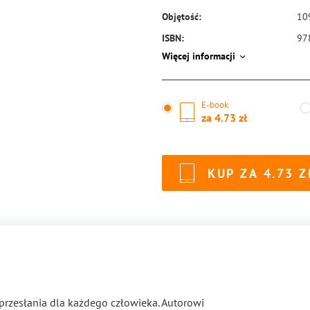
Objętość:
10
ISBN:
97
Więcej informacji
E-book
za
4.73
KUP ZA
4.73
przesłania dla każdego człowieka. Autorowi