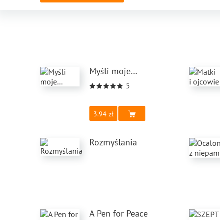
Myśli moje…
5
3.94
Rozmyślania
A Pen for Peace