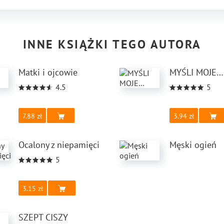
INNE KSIĄŻKI TEGO AUTORA
Matki i ojcowie
MYŚLI MOJE…
4.5
5
7.88
3.94
Ocalony z niepamięci
Męski ogień
5
3.15
SZEPT CISZY