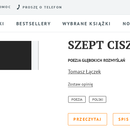
OMOC
PROSZĘ O TELEFON
KI
BESTSELLERY
WYBRANE KSIĄŻKI
NO
SZEPT CIS
POEZJA GŁĘBOKICH ROZMYŚLAŃ
Tomasz Łączek
Zostaw opinię
POEZJA
POLSKI
PRZECZYTAJ
SPIS