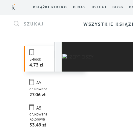
KSIĄŻKI RIDERO
O NAS
USŁUGI
BLOG
P
SZUKAJ
WSZYSTKIE KSIĄŻ
E-book
4.73
A5
drukowana
27.06
A5
drukowana
Kolorowa
53.49