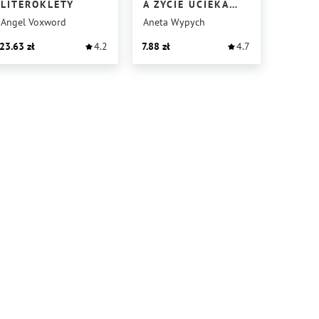
LITEROKLETY
A ŻYCIE UCIEKA…
Angel Voxword
Aneta Wypych
23.63
4.2
7.88
4.7