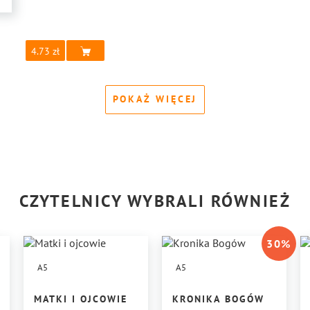
4.73
POKAŻ WIĘCEJ
CZYTELNICY WYBRALI RÓWNIEŻ
30
%
A5
A5
MATKI I OJCOWIE
KRONIKA BOGÓW