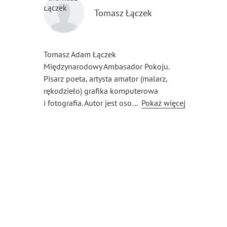
Tomasz Łączek
Tomasz Adam Łączek
Międzynarodowy Ambasador Pokoju.
Pisarz poeta, artysta amator (malarz,
rękodzieło) grafika komputerowa
i fotografia. Autor jest osobą
...
Pokaż więcej
niepełnosprawną poruszającą się
głównie na wózku inwalidzkim.
Pochodzenie: Polska, Obecny kraj
stałego pobytu: UK.
Cel: zjednoczenie ludzkości w duchu
międzynarodowego pojednania
wszystkich narodów. Pisarz i poeta,
literatura faktu. Motto: CZŁOWIEK
CZŁOWIEKOWI SERCEM.