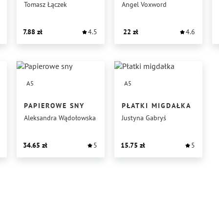
Tomasz Łączek
Angel Voxword
7.88
4.5
22
4.6
A5
A5
PAPIEROWE SNY
PŁATKI MIGDAŁKA
Aleksandra Wądołowska
Justyna Gabryś
34.65
5
15.75
5