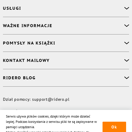
USŁUGI
Asystent osobisty
WAŻNE INFORMACJE
Korektor
Projektant okładki
O nas
POMYSŁY NA KSIĄŻKI
Druk Twojej książki
Książki Ridero
Publikacja
Pomoc
Książka wspomnień
KONTAKT MAILOWY
Polityka prywatności
Dzienniczek malucha
Książka eksperta
Dział pomocy
:
support@ridero.pl
RIDERO BLOG
Wydaj tomik poezji
Kontakt dla mediów
:
pr@ridero.pl
Dzieci też mogą pisać!
Więcej
Dział pomocy
:
support@ridero.pl
© Rideró, 2013—
2026
Serwis używa plików cookies, dzięki którym może działać
lepiej. Podczas korzystania z serwisu pliki te są zapisywane w
Ok
pamięci urządzenia.