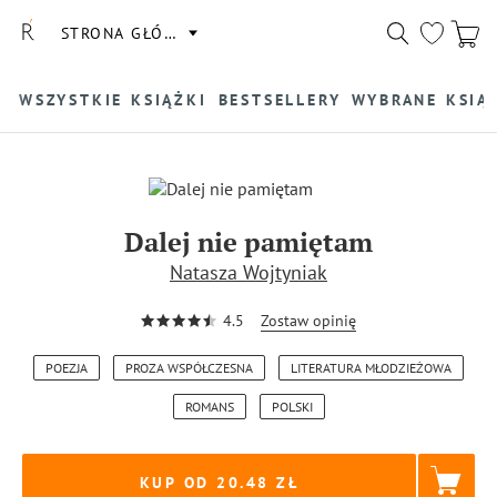
STRONA GŁÓWNA
WSZYSTKIE KSIĄŻKI
BESTSELLERY
WYBRANE KSIĄ
Dalej nie pamiętam
Natasza Wojtyniak
4.5
Zostaw opinię
POEZJA
PROZA WSPÓŁCZESNA
LITERATURA MŁODZIEŻOWA
ROMANS
POLSKI
KUP OD 20.48