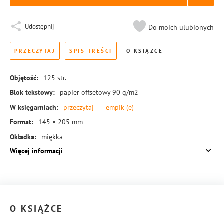
Udostępnij
Do moich ulubionych
PRZECZYTAJ
SPIS TREŚCI
O KSIĄŻCE
Objętość:
125
str.
Blok tekstowy:
papier offsetowy 90 g/m2
W księgarniach:
przeczytaj
empik
(e)
Format:
145 × 205 mm
Okładka:
miękka
Więcej informacji
Rodzaj oprawy:
blok klejony
ISBN:
978-83-8245-109-2
O KSIĄŻCE