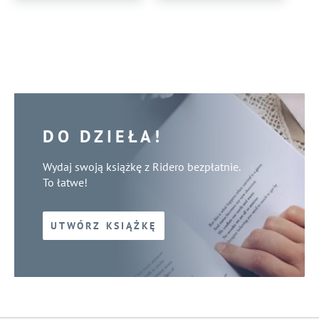
DO DZIEŁA!
Wydaj swoją książkę z Ridero bezpłatnie.
To łatwe!
UTWÓRZ KSIĄŻKĘ