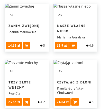
A5
A5
ZANIM ZWIĘDNĘ
NASZE WŁASNE
NIEBO
Joanna Markowska
Marianna Góralska
14.18
5
18.9
4.9
A5
A5
TRZY ZŁOTE
CZYTAJĄC Z DŁONI
WDECHY
Kamila Goryńska-
Chukwuezi
EwelCia
23.63
4.2
24.84
5