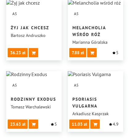
A5
A5
ŻYJ JAK CHCESZ
MELANCHOLIA
WŚRÓD RÓŻ
Bartosz Andruszko
Marianna Góralska
36.23
7.88
5
A5
A5
RODZINNY EXODUS
PSORIASIS
VULGARNA
Tomasz Warchalewski
Arkadiusz Kasprzak
23.63
5
11.03
4.9