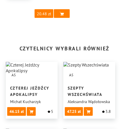
20.48
CZYTELNICY WYBRALI RÓWNIEŻ
A5
A5
CZTEREJ JEŹDŹCY
SZEPTY
APOKALIPSY
WSZECHŚWIATA
Michał Kucharzyk
Aleksandra Wądołowska
46.15
5
47.25
3.8