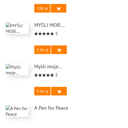
7.88
MYŚLI MOJE…
5
3.94
Myśli moje…
5
3.94
A Pen for Peace