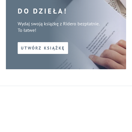
DO DZIEŁA!
Wydaj swoją książkę z Ridero bezpłatnie.
To łatwe!
UTWÓRZ KSIĄŻKĘ