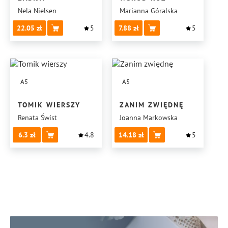
Nela Nielsen
Marianna Góralska
22.05
5
7.88
5
A5
A5
TOMIK WIERSZY
ZANIM ZWIĘDNĘ
Renata Świst
Joanna Markowska
6.3
4.8
14.18
5