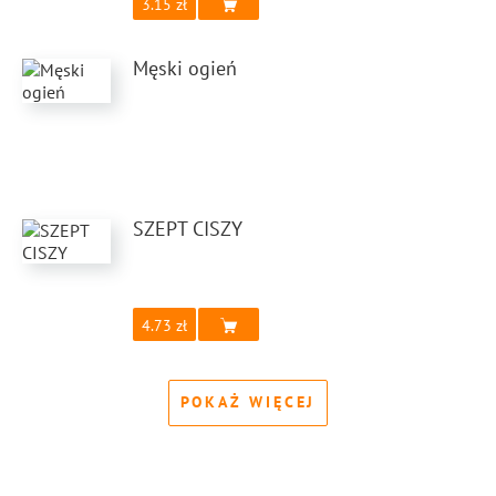
3.15
Męski ogień
SZEPT CISZY
4.73
POKAŻ WIĘCEJ