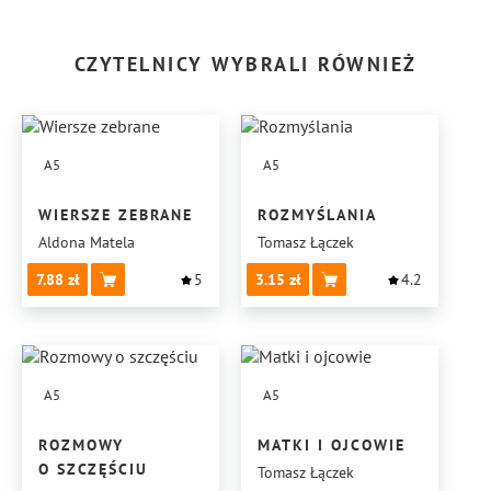
CZYTELNICY WYBRALI RÓWNIEŻ
A5
A5
WIERSZE ZEBRANE
ROZMYŚLANIA
Aldona Matela
Tomasz Łączek
7.88
5
3.15
4.2
A5
A5
ROZMOWY
MATKI I OJCOWIE
O SZCZĘŚCIU
Tomasz Łączek