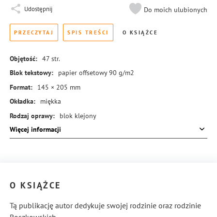
Udostępnij
Do moich ulubionych
PRZECZYTAJ
SPIS TREŚCI
O KSIĄŻCE
Objętość:
47
str.
Blok tekstowy:
papier offsetowy 90 g/m2
Format:
145 × 205 mm
Okładka:
miękka
Rodzaj oprawy:
blok klejony
Więcej informacji
ISBN:
978-83-8245-053-8
O KSIĄŻCE
Tą publikację autor dedykuje swojej rodzinie oraz rodzinie