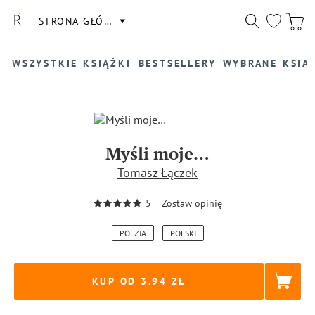
STRONA GŁÓWNA
WSZYSTKIE KSIĄŻKI
BESTSELLERY
WYBRANE KSIĄ
Myśli moje…
Tomasz Łączek
5
Zostaw opinię
POEZJA
POLSKI
KUP OD 3.94