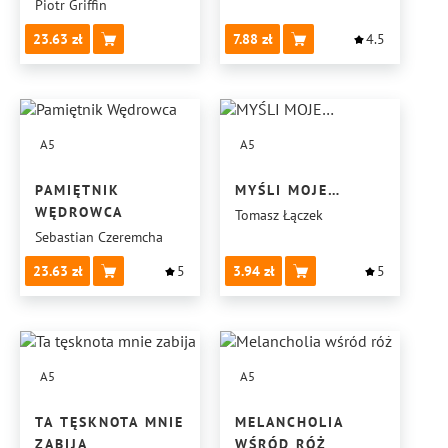
Piotr Griffin
23.63
7.88
4.5
A5
A5
PAMIĘTNIK
MYŚLI MOJE…
WĘDROWCA
Tomasz Łączek
Sebastian Czeremcha
23.63
5
3.94
5
A5
A5
TA TĘSKNOTA MNIE
MELANCHOLIA
ZABIJA
WŚRÓD RÓŻ