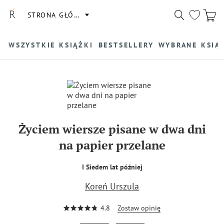
STRONA GŁÓWNA
WSZYSTKIE KSIĄŻKI
BESTSELLERY
WYBRANE KSIĄ
Życiem wiersze pisane w dwa dni
na papier przelane
I Siedem lat później
Koreń Urszula
4.8
Zostaw opinię