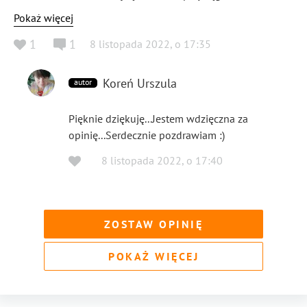
jak te. Pozdrawiam
Pokaż więcej
1
1
8 listopada 2022
,
o
17:35
Koreń Urszula
autor
Pięknie dziękuję...Jestem wdzięczna za
opinię...Serdecznie pozdrawiam :)
8 listopada 2022
,
o
17:40
ZOSTAW OPINIĘ
POKAŻ WIĘCEJ