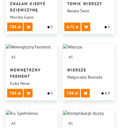
ZNAŁAM KIEDYŚ
TOMIK WIERSZY
DZIEWCZYNĘ
Renata Świst
Monika Gajos
7.88
5
4.73
5
A5
A5
WEWNĘTRZNY
WIERSZE
FERMENT
Małgorzata Biesiada
Kuba Penar
7.88
5
7.88
4.9
A5
A5