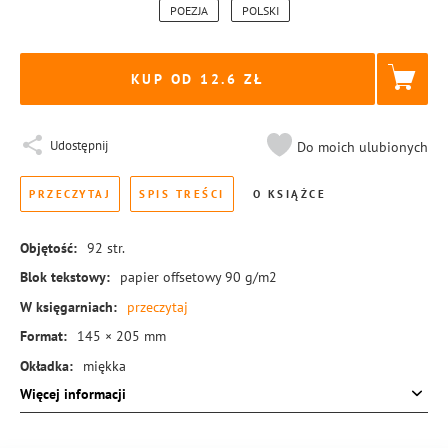
POEZJA
POLSKI
KUP OD 12.6
Udostępnij
Do moich ulubionych
PRZECZYTAJ
SPIS TREŚCI
O KSIĄŻCE
Objętość:
92
str.
Blok tekstowy:
papier offsetowy 90 g/m2
W księgarniach:
przeczytaj
Format:
145 × 205 mm
Okładka:
miękka
Więcej informacji
Rodzaj oprawy:
blok klejony
ISBN:
978-83-8221-657-8