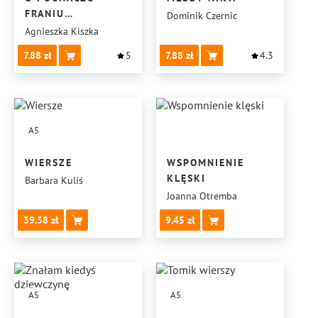
FRANIU
Dominik Czernic
Z ANDRZEJÓWKI
Agnieszka Kiszka
7.88
5
7.88
4.3
A5
WIERSZE
WSPOMNIENIE
KLĘSKI
Barbara Kuliś
Joanna Otremba
39.38
9.45
A5
A5