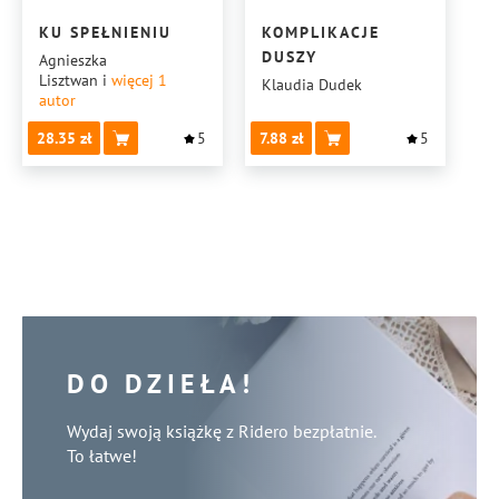
KU SPEŁNIENIU
KOMPLIKACJE
DUSZY
Agnieszka
Lisztwan
i
więcej 1
Klaudia Dudek
autor
28.35
5
7.88
5
DO DZIEŁA!
Wydaj swoją książkę z Ridero bezpłatnie.
To łatwe!