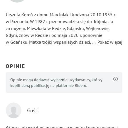
Urszula Koreń z domu Marciniak. Urodzona 20.10.1955 r.
w Poznaniu. W 1982 r. przeprowadziła się do Trójmiasta
za mężem. Mieszkała w Redzie, Gdańsku, Wejherowie,
Gdyni, znów w Redzie i od maja 2020 r. ponownie
w Gdańsku. Matka trójki wspaniałych dzieci, które do dzisiaj
...
Pokaż więcej
ją wspierają i pomagają. Obecnie na emeryturze. Cieszy się
wnukami.
OPINIE
Opinie mogą dodawać wyłącznie użytkownicy, którzy
kupili daną publikację na platformie Riderò.
Gość
Wczoraj otrzymałam w prezencie wiersze i muszę przyznać