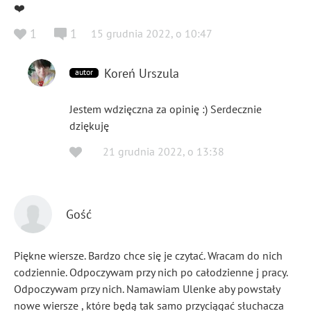
❤️
1
1
15 grudnia 2022
,
o
10:47
Koreń Urszula
autor
Jestem wdzięczna za opinię :) Serdecznie
dziękuję
21 grudnia 2022
,
o
13:38
Gość
Piękne wiersze. Bardzo chce się je czytać. Wracam do nich
codziennie. Odpoczywam przy nich po całodzienne j pracy.
Odpoczywam przy nich. Namawiam Ulenke aby powstały
nowe wiersze , które będą tak samo przyciągać słuchacza