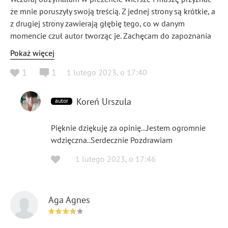
że mnie poruszyły swoją treścią. Z jednej strony są krótkie, a
z drugiej strony zawierają głębię tego, co w danym
momencie czuł autor tworząc je. Zachęcam do zapoznania
się z wierszami. Warte są zakupienia i zachłyśniecia się nimi,
Pokaż więcej
zwłaszcza w tym takim zimowym okresie, gdy aura za
1
1
1 lutego 2023
,
o
17:40
oknem niezbyt sprzyjająca, są też idealnym prezentem-
niespodzianką. Życzę Miłej lektury wszystkim, a autorce
kolejnych nowych pięknych tomików wierszy.
Koreń Urszula
autor
Pięknie dziękuję za opinię...Jestem ogromnie
wdzięczna..Serdecznie Pozdrawiam
1 lutego 2023
,
o
17:46
Aga Agnes