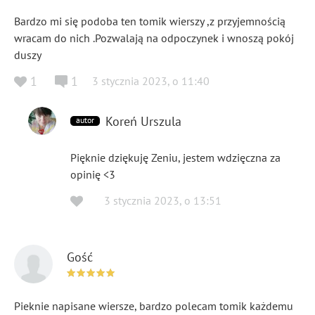
Bardzo mi się podoba ten tomik wierszy ,z przyjemnością
wracam do nich .Pozwalają na odpoczynek i wnoszą pokój
duszy
1
1
3 stycznia 2023
,
o
11:40
Koreń Urszula
autor
Pięknie dziękuję Zeniu, jestem wdzięczna za
opinię <3
3 stycznia 2023
,
o
13:51
Gość
Pieknie napisane wiersze, bardzo polecam tomik każdemu