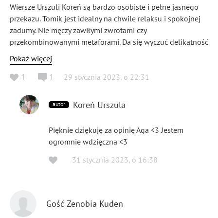
Wiersze Urszuli Koreń są bardzo osobiste i pełne jasnego
przekazu. Tomik jest idealny na chwile relaksu i spokojnej
zadumy. Nie męczy zawiłymi zwrotami czy
przekombinowanymi metaforami. Da się wyczuć delikatność
i czasami zagubienie poetki. Choć mogę się mylić 😉
Pokaż więcej
1
1
29 stycznia 2023
,
o
22:31
Koreń Urszula
autor
Pięknie dziękuję za opinię Aga <3 Jestem
ogromnie wdzięczna <3
31 stycznia 2023
,
o
16:38
Gość Zenobia Kuden