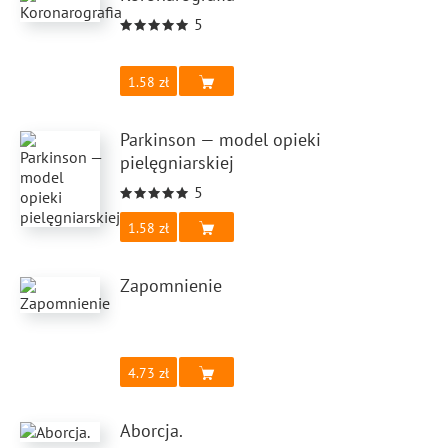
5
1.58
Parkinson — model opieki
pielęgniarskiej
5
1.58
Zapomnienie
4.73
Aborcja.