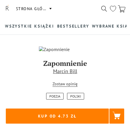
STRONA GŁÓWNA
WSZYSTKIE KSIĄŻKI
BESTSELLERY
WYBRANE KSIĄ
Zapomnienie
Marcin Bill
Zostaw opinię
POEZJA
POLSKI
KUP OD 4.73