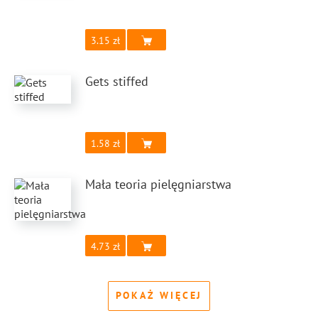
3.15
Gets stiffed
1.58
Mała teoria pielęgniarstwa
4.73
POKAŻ WIĘCEJ