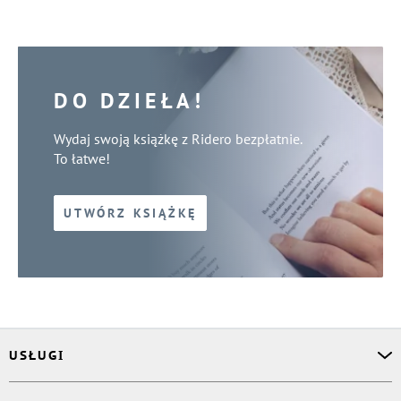
DO DZIEŁA!
Wydaj swoją książkę z Ridero bezpłatnie.
To łatwe!
UTWÓRZ KSIĄŻKĘ
USŁUGI
Asystent osobisty