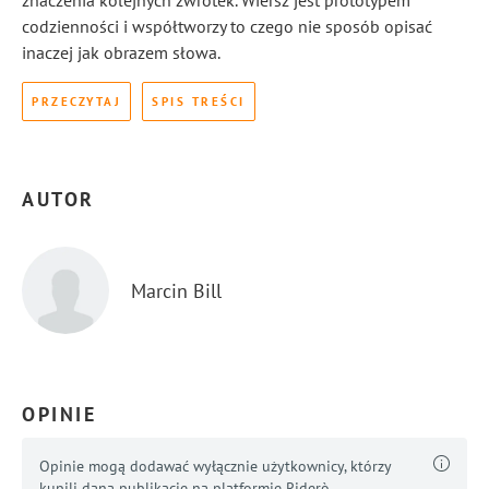
znaczenia kolejnych zwrotek. Wiersz jest prototypem
codzienności i współtworzy to czego nie sposób opisać
inaczej jak obrazem słowa.
PRZECZYTAJ
SPIS TREŚCI
AUTOR
Marcin Bill
OPINIE
Opinie mogą dodawać wyłącznie użytkownicy, którzy
kupili daną publikację na platformie Riderò.