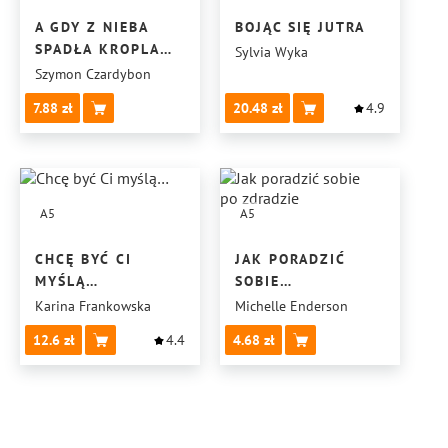
A GDY Z NIEBA
BOJĄC SIĘ JUTRA
SPADŁA KROPLA
Sylvia Wyka
KOLORU #405193
Szymon Czardybon
7.88
20.48
4.9
A5
A5
CHCĘ BYĆ CI
JAK PORADZIĆ
MYŚLĄ…
SOBIE
PO ZDRADZIE
Karina Frankowska
Michelle Enderson
12.6
4.4
4.68