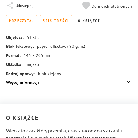
Udostępnij
Do moich ulubionych
PRZECZYTAJ
SPIS TREŚCI
O KSIĄŻCE
Objętość:
51
str.
Blok tekstowy:
papier offsetowy 90 g/m2
Format:
145 × 205 mm
Okładka:
miękka
Rodzaj oprawy:
blok klejony
Więcej informacji
ISBN:
978-83-8245-693-6
O KSIĄŻCE
Wiersz to czas który przemija, czas stracony na szukaniu