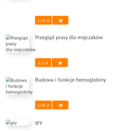
1.58
Przegląd prasy dla mięczaków
6.3
Budowa i funkcje hemoglobiny
1.58
gry