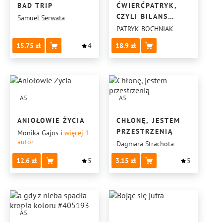
BAD TRIP
ĆWIERĆPATRYK,
CZYLI BILANS
Samuel Serwata
ZAMKNIĘCIA
PATRYK BOCHNIAK
PIERWSZEGO
15.75
4
18.9
ĆWIERĆWIECZA
A5
A5
ANIOŁOWIE ŻYCIA
CHŁONĘ, JESTEM
PRZESTRZENIĄ
Monika Gajos
i
więcej 1
autor
Dagmara Strachota
12.6
5
3.15
5
A5