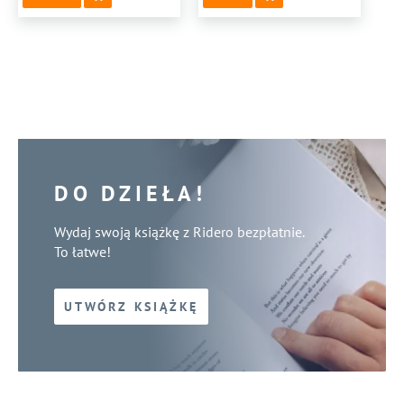
DO DZIEŁA!
Wydaj swoją książkę z Ridero bezpłatnie.
To łatwe!
UTWÓRZ KSIĄŻKĘ