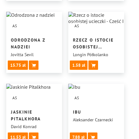
A5
A5
ODRODZONA Z
RZECZ O ISTOCIE
NADZIEI
OSOBISTEJ
UCIECZKI - CZEŚĆ I
Jovitta Sevil
Longin Półkolanko
15.75
1.58
A5
A5
JASKINIE
IBU
PITALKHORA
Aleksander Czarnecki
David Konrad
11.53
7.88