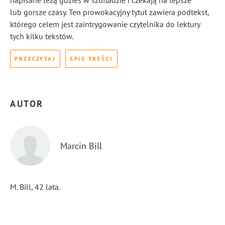
napisane leżą gdzieś w szufladzie i czekają na lepsze
lub gorsze czasy. Ten prowokacyjny tytuł zawiera podtekst,
którego celem jest zaintrygowanie czytelnika do lektury
tych kilku tekstów.
PRZECZYTAJ
SPIS TREŚCI
AUTOR
Marcin Bill
M. Bill, 42 lata.