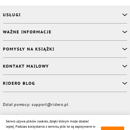
USŁUGI
Asystent osobisty
WAŻNE INFORMACJE
Korektor
Projektant okładki
O nas
POMYSŁY NA KSIĄŻKI
Druk Twojej książki
Książki Ridero
Publikacja
Pomoc
Książka wspomnień
KONTAKT MAILOWY
Polityka prywatności
Dzienniczek malucha
Książka eksperta
Dział pomocy
:
support@ridero.pl
RIDERO BLOG
Wydaj tomik poezji
Kontakt dla mediów
:
pr@ridero.pl
Dzieci też mogą pisać!
Więcej
Dział pomocy
:
support@ridero.pl
© Rideró, 2013—
2026
Serwis używa plików cookies, dzięki którym może działać
lepiej. Podczas korzystania z serwisu pliki te są zapisywane w