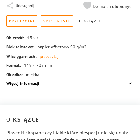
Udostępnij
Do moich ulubionych
PRZECZYTAJ
SPIS TREŚCI
O KSIĄŻCE
Objętość:
43
str.
Blok tekstowy:
papier offsetowy 90 g/m2
W księgarniach:
przeczytaj
Format:
145 × 205 mm
Okładka:
miękka
Więcej informacji
Rodzaj oprawy:
blok klejony
ISBN:
978-83-8221-410-9
O KSIĄŻCE
Piosenki skopane czyli takie które niespecjalnie się udały,