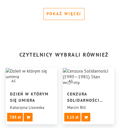
POKAŻ WIĘCEJ
CZYTELNICY WYBRALI RÓWNIEŻ
A5
A5
DZIEŃ W KTÓRYM
CENZURA
SIĘ UMIERA
SOLIDARNOŚCI
(1980—1981).
Katarzyna Lisowska
Marcin Bill
STAN WOJENNY.
7.88
3.15