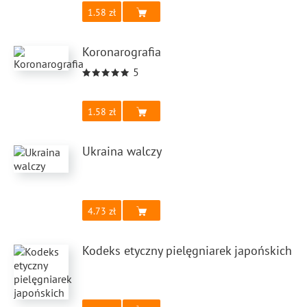
1.58
Koronarografia
5
1.58
Ukraina walczy
4.73
Kodeks etyczny pielęgniarek japońskich