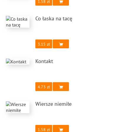
1.58
Co łaska na tacę
3.15
Kontakt
4.73
Wiersze niemiłe
1.58