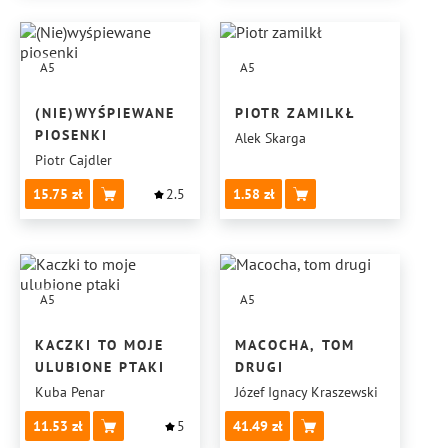
A5
A5
(NIE)WYŚPIEWANE
PIOTR ZAMILKŁ
PIOSENKI
Alek Skarga
Piotr Cajdler
15.75
2.5
1.58
A5
A5
KACZKI TO MOJE
MACOCHA, TOM
ULUBIONE PTAKI
DRUGI
Kuba Penar
Józef Ignacy Kraszewski
11.53
5
41.49