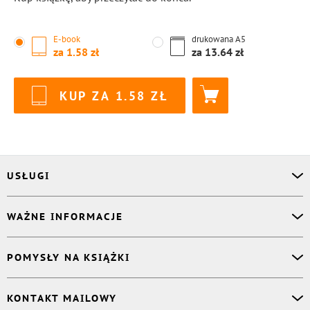
E-book
drukowana
A5
za
1.58
za
13.64
KUP ZA
1.58
USŁUGI
Asystent osobisty
WAŻNE INFORMACJE
Korektor
Projektant okładki
O nas
POMYSŁY NA KSIĄŻKI
Druk Twojej książki
Książki Ridero
Publikacja
Pomoc
Książka wspomnień
KONTAKT MAILOWY
Polityka prywatności
Dzienniczek malucha