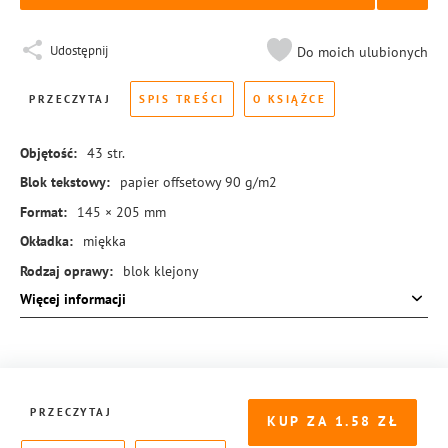
Udostępnij
Do moich ulubionych
PRZECZYTAJ
SPIS TREŚCI
O KSIĄŻCE
Objętość:
43
str.
Blok tekstowy:
papier offsetowy 90 g/m2
Format:
145 × 205 mm
Okładka:
miękka
Rodzaj oprawy:
blok klejony
Więcej informacji
ISBN:
978-83-8221-410-9
PRZECZYTAJ
KUP ZA
1.58