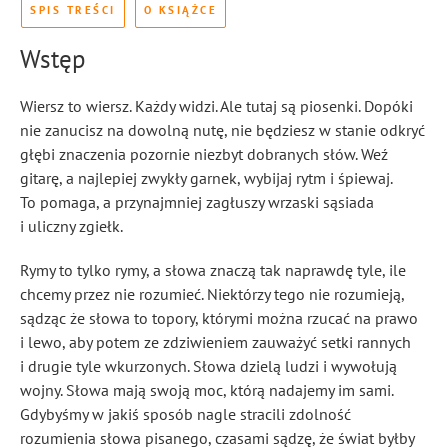
SPIS TREŚCI
O KSIĄŻCE
Wstęp
Wiersz to wiersz. Każdy widzi. Ale tutaj są piosenki. Dopóki
nie zanucisz na dowolną nutę, nie będziesz w stanie odkryć
głębi znaczenia pozornie niezbyt dobranych słów. Weź
gitarę, a najlepiej zwykły garnek, wybijaj rytm i śpiewaj.
To pomaga, a przynajmniej zagłuszy wrzaski sąsiada
i uliczny zgiełk.
Rymy to tylko rymy, a słowa znaczą tak naprawdę tyle, ile
chcemy przez nie rozumieć. Niektórzy tego nie rozumieją,
sądząc że słowa to topory, którymi można rzucać na prawo
i lewo, aby potem ze zdziwieniem zauważyć setki rannych
i drugie tyle wkurzonych. Słowa dzielą ludzi i wywołują
wojny. Słowa mają swoją moc, którą nadajemy im sami.
Gdybyśmy w jakiś sposób nagle stracili zdolność
rozumienia słowa pisanego, czasami sądzę, że świat byłby