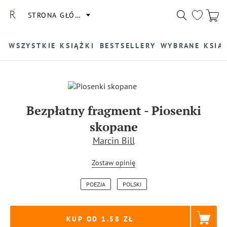
STRONA GŁÓWNA
WSZYSTKIE KSIĄŻKI
BESTSELLERY
WYBRANE KSIĄ
Bezpłatny fragment
-
Piosenki
skopane
Marcin Bill
Zostaw opinię
POEZJA
POLSKI
KUP OD 1.58