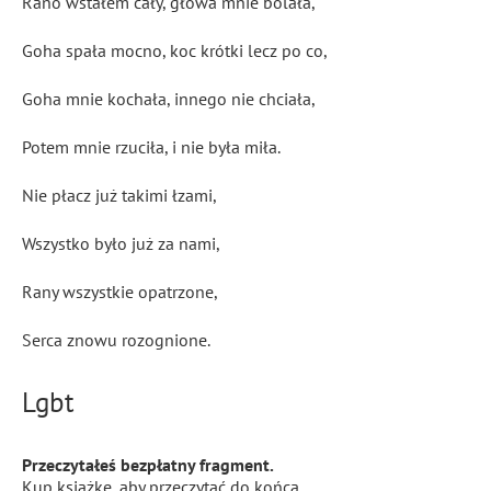
Rano wstałem cały, głowa mnie bolała,
Goha spała mocno, koc krótki lecz po co,
Goha mnie kochała, innego nie chciała,
Potem mnie rzuciła, i nie była miła.
Nie płacz już takimi łzami,
Wszystko było już za nami,
Rany wszystkie opatrzone,
Serca znowu rozognione.
Lgbt
Przeczytałeś bezpłatny fragment.
Kup książkę, aby przeczytać do końca.