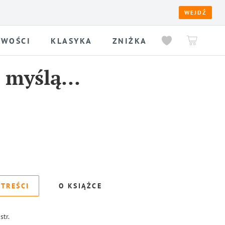
WEJDŹ
WOŚCI
KLASYKA
ZNIŻKA
i myślą…
 TREŚCI
O KSIĄŻCE
str.