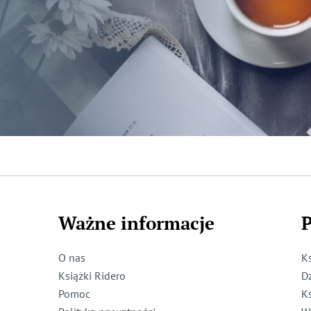
Ważne informacje
P
O nas
K
Książki Ridero
D
Pomoc
K