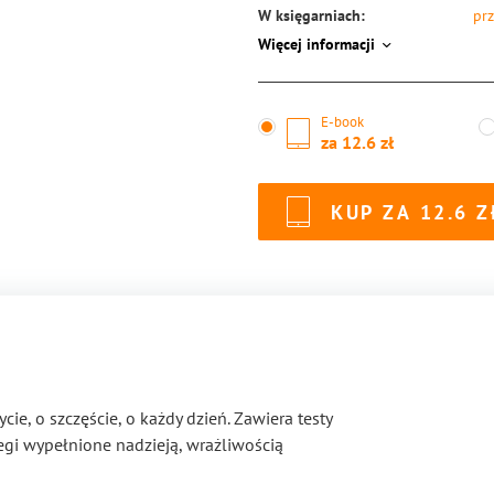
W księgarniach:
prz
Więcej informacji
ISBN:
97
E-book
za
12.6
KUP ZA
12.6
ie, o szczęście, o każdy dzień. Zawiera testy
zegi wypełnione nadzieją, wrażliwością