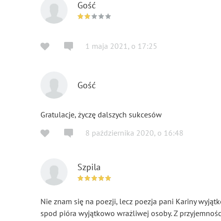
Gość
1 maja 2021
,
o
17:25
Gość
Gratulacje, życzę dalszych sukcesów
8 października 2020
,
o
16:48
Szpila
Nie znam się na poezji, lecz poezja pani Kariny wyją
spod pióra wyjątkowo wrażliwej osoby. Z przyjemnością