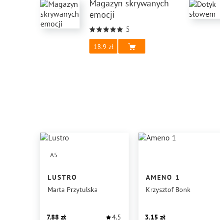
Magazyn skrywanych
emocji
5
18.9
A5
LUSTRO
AMENO 1
Marta Przytulska
Krzysztof Bonk
7.88
4.5
3.15