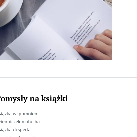
omysły na książki
siążka wspomnień
zienniczek malucha
siążka eksperta