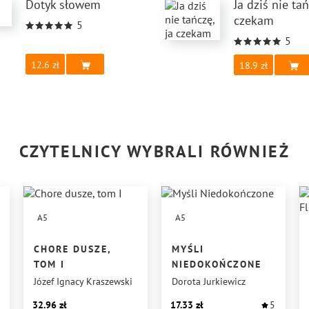
Dotyk słowem
Ja dziś nie tań
czekam
5
5
12.6
18.9
CZYTELNICY WYBRALI RÓWNIEŻ
A5
A5
CHORE DUSZE,
MYŚLI
TOM I
NIEDOKOŃCZONE
Józef Ignacy Kraszewski
Dorota Jurkiewicz
32.96
17.33
5