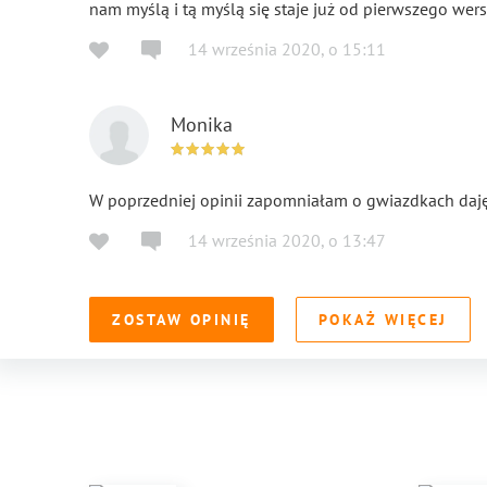
nam myślą i tą myślą się staje już od pierwszego wer
14 września 2020
,
o
15:11
Monika
W poprzedniej opinii zapomniałam o gwiazdkach daję 5
14 września 2020
,
o
13:47
ZOSTAW OPINIĘ
POKAŻ WIĘCEJ