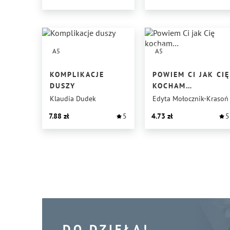
A5
A5
KOMPLIKACJE
POWIEM CI JAK CIĘ
DUSZY
KOCHAM…
Klaudia Dudek
Edyta Mołocznik-Krasoń
7.88
5
4.73
5
DO DZIEŁA!