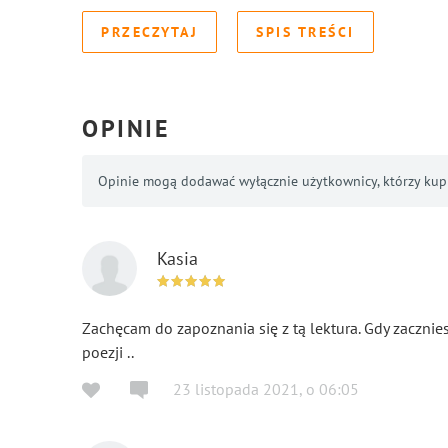
PRZECZYTAJ
SPIS TREŚCI
OPINIE
Opinie mogą dodawać wyłącznie użytkownicy, którzy kupil
Kasia
Zachęcam do zapoznania się z tą lektura. Gdy zacznies
poezji ..
23 listopada 2021
,
o
06:05