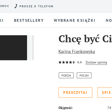
OMOC
PROSZĘ O TELEFON
KI
BESTSELLERY
WYBRANE KSIĄŻKI
NO
Chcę być C
Karina Frankowska
4.4
Zostaw opinię
POEZJA
POLSKI
PRZECZYTAJ
SPIS
Objętość:
74