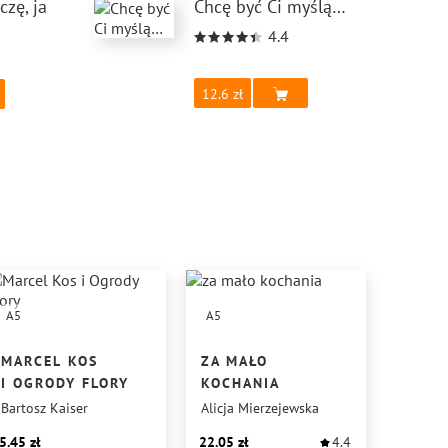
czę, ja
Chcę być Ci myślą…
4.4
12.6
A5
A5
MARCEL KOS
ZA MAŁO
I OGRODY FLORY
KOCHANIA
Bartosz Kaiser
Alicja Mierzejewska
5.45
22.05
4.4