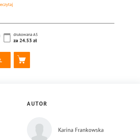
eczytaj
8-83-8189-568-2
drukowana
A5
za
24.53
AUTOR
Karina Frankowska