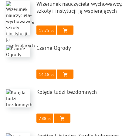
Wizerunek nauczyciela-wychowawcy,
szkoły i instytucji ją wspierających
15.75
Czarne Ogrody
14.18
Kolęda ludzi bezdomnych
7.88
Poetica Historica. Studia kulturowo-