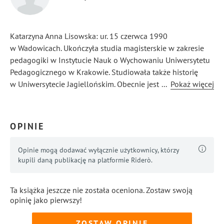
Katarzyna Anna Lisowska: ur. 15 czerwca 1990
w Wadowicach. Ukończyła studia magisterskie w zakresie
pedagogiki w Instytucie Nauk o Wychowaniu Uniwersytetu
Pedagogicznego w Krakowie. Studiowała także historię
w Uniwersytecie Jagiellońskim. Obecnie jest na IV roku
...
Pokaż więcej
filologii polskiej. Redagowała Kwartalnik literacko-
artystyczny „Metaforę”. Wydała kilka tomów poezji (m.in.
Lepiej jest płynąć, Człowiekiem, Przestrzeń i czas snu,
OPINIE
nakładem krakowskiego Wyd. Miniatura). Publikuje
regularnie w prasie.
Opinie mogą dodawać wyłącznie użytkownicy, którzy
kupili daną publikację na platformie Riderò.
Ta książka jeszcze nie została oceniona. Zostaw swoją
opinię jako pierwszy!
ZOSTAW OPINIĘ