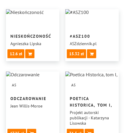
NIESKOŃCZONOŚĆ
#ASZ100
Agnieszka Lipska
ASZdziennik.pl
12.6
15.32
A5
A5
ODCZAROWANIE
POETICA
HISTORICA, TOM I,
Jean Willis-Moroe
Projekt autorski
publikacji - Katarzyna
Lisowska