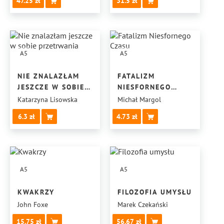
47.25
31.5
A5
A5
NIE ZNALAZŁAM
FATALIZM
JESZCZE W SOBIE
NIESFORNEGO
PRZETRWANIA
CZASU
Katarzyna Lisowska
Michał Margol
6.3
4.73
A5
A5
KWAKRZY
FILOZOFIA UMYSŁU
John Foxe
Marek Czekański
15.75
56.67