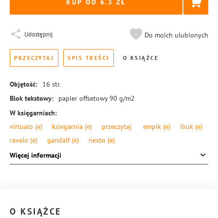
KUP OD 6.3
Udostępnij
Do moich ulubionych
PRZECZYTAJ
SPIS TREŚCI
O KSIĄŻCE
Objętość:
16
str.
Blok tekstowy:
papier offsetowy 90 g/m2
W księgarniach:
virtualo
(e)
ksiegarnia
(e)
przeczytaj
empik
(e)
ibuk
(e)
ravelo
(e)
gandalf
(e)
nexto
(e)
Format:
145 × 205 mm
Więcej informacji
Okładka:
miękka
Rodzaj oprawy:
zeszytowa
ISBN:
978-83-8104-302-1
O KSIĄŻCE