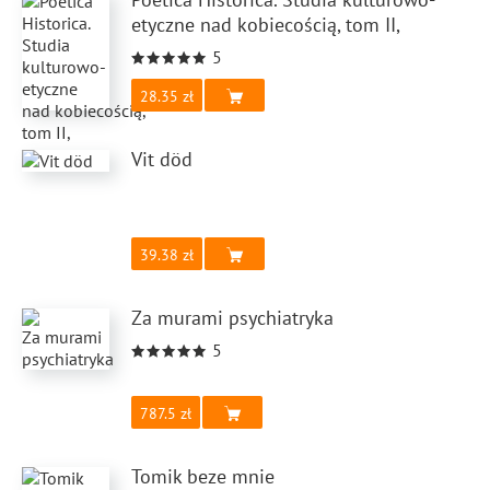
etyczne nad kobiecością, tom II,
5
28.35
Vit död
39.38
Za murami psychiatryka
5
787.5
Tomik beze mnie