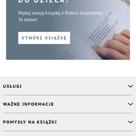
Wydaj swoją książkę z Ridero bezpłatnie.
To łatwe!
UTWÓRZ KSIĄŻKĘ
USŁUGI
Asystent osobisty
WAŻNE INFORMACJE
Korektor
Projektant okładki
O nas
POMYSŁY NA KSIĄŻKI
Druk Twojej książki
Książki Ridero
Publikacja
Pomoc
Książka wspomnień