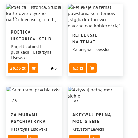
A5
A5
POETICA
REFLEKSJE
HISTORICA. STUDIA
NA TEMAT
KULTUROWO-
Projekt autorski
POWSTANIA SERII
Katarzyna Lisowska
publikacji - Katarzyna
ETYCZNE
TOMÓW „STUDIA
Lisowska
NAD KOBIECOŚCIĄ,
KULTUROWO-
TOM II,
28.35
5
6.3
ETYCZNE
NAD KOBIECOŚCIĄ”
A5
A5
ZA MURAMI
AKTYWUJ PEŁNĄ
PSYCHIATRYKA
MOC SIEBIE
Katarzyna Lisowska
Krzysztof Lewicki