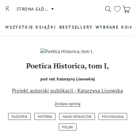
STRONA GŁÓWNA
WSZYSTKIE KSIĄŻKI
BESTSELLERY
WYBRANE KSIĄ
Poetica Historica, tom I,
pod red. Katarzyny Lisowskiej
Projekt autorski publikacji - Katarzyna Lisowska
Zostaw opinię
FILOZOFIA
HISTORIA
NAUKI SPOŁECZNE
PSYCHOLOGIA
POLSKI