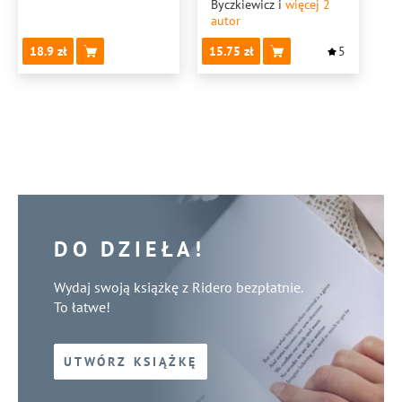
Byczkiewicz
i
więcej 2
autor
18.9
15.75
5
DO DZIEŁA!
Wydaj swoją książkę z Ridero bezpłatnie.
To łatwe!
UTWÓRZ KSIĄŻKĘ