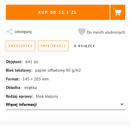
KUP OD 31.5
Udostępnij
Do moich ulubionych
PRZECZYTAJ
SPIS TREŚCI
O KSIĄŻCE
Objętość:
641
str.
Blok tekstowy:
papier offsetowy 90 g/m2
Format:
145 × 205 mm
Okładka:
miękka
Rodzaj oprawy:
blok klejony
Więcej informacji
ISBN:
978-83-8221-723-0