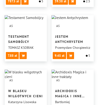
787.5
5
39.38
2.5
A5
A5
TESTAMENT
JESTEM
SAMOBÓJCY
ANTYCHRYSTEM
TOMASZ KSOBIAK
Przemysław Chorążewicz
7.88
9.45
5
A5
A5
W BLASKU
ARCHIDOXIS
WILGOTNYCH CIENI
MAGICA I INNE
TRAKTATY
Katarzyna Lisowska
Bartłomiej