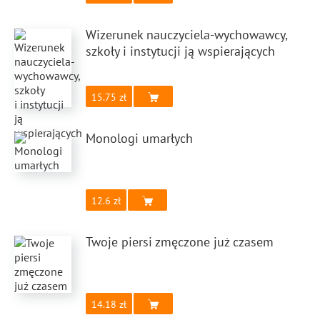
Wizerunek nauczyciela-wychowawcy,
szkoły i instytucji ją wspierających
15.75
Monologi umarłych
12.6
Twoje piersi zmęczone już czasem
14.18