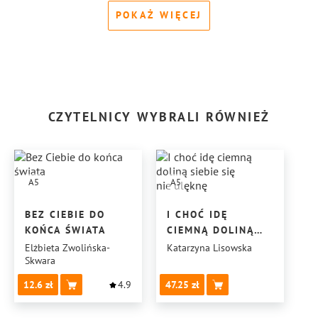
POKAŻ WIĘCEJ
CZYTELNICY WYBRALI RÓWNIEŻ
A5
A5
BEZ CIEBIE DO
I CHOĆ IDĘ
KOŃCA ŚWIATA
CIEMNĄ DOLINĄ
SIEBIE SIĘ
Elżbieta Zwolińska-
Katarzyna Lisowska
Skwara
NIE ULĘKNĘ
12.6
4.9
47.25