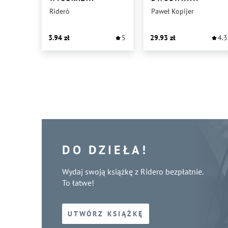
Riderò
Paweł Kopijer
3.94
5
29.93
4.3
DO DZIEŁA!
Wydaj swoją książkę z Ridero bezpłatnie.
To łatwe!
UTWÓRZ KSIĄŻKĘ