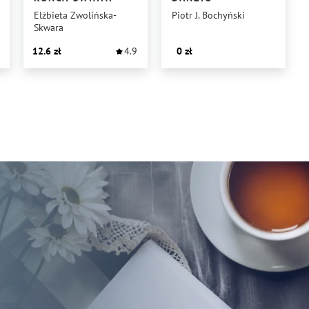
Elżbieta Zwolińska-
Piotr J. Bochyński
Skwara
12.6
4.9
0