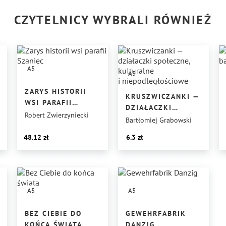
CZYTELNICY WYBRALI RÓWNIEŻ
A5
A5
ZARYS HISTORII
KRUSZWICZANKI —
WSI PARAFII
DZIAŁACZKI
SZANIEC
Robert Zwierzyniecki
SPOŁECZNE,
Bartłomiej Grabowski
KULTURALNE
48.12
6.3
I NIEPODLEGŁOŚCIOWE
A5
A5
BEZ CIEBIE DO
GEWEHRFABRIK
KOŃCA ŚWIATA
DANZIG