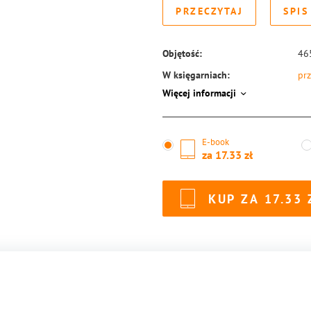
PRZECZYTAJ
SPIS
Objętość:
46
W księgarniach:
prz
Więcej informacji
ISBN:
97
E-book
za
17.33
KUP ZA
17.33