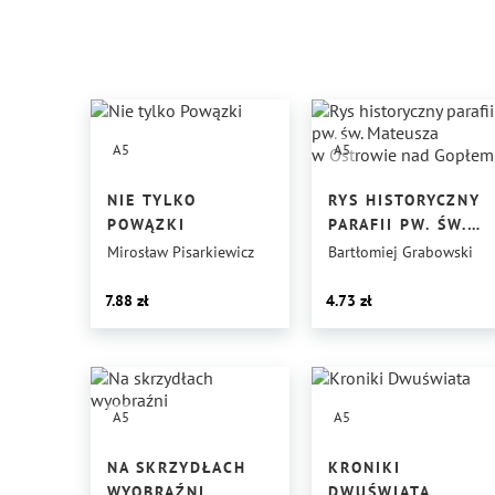
A5
A5
NIE TYLKO
RYS HISTORYCZNY
POWĄZKI
PARAFII PW. ŚW.
MATEUSZA
Mirosław Pisarkiewicz
Bartłomiej Grabowski
W OSTROWIE
NAD GOPŁEM
7.88
4.73
A5
A5
NA SKRZYDŁACH
KRONIKI
WYOBRAŹNI
DWUŚWIATA