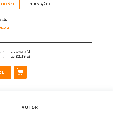
 TREŚCI
O KSIĄŻCE
5
str.
eczytaj
8-83-8221-665-3
drukowana
A5
za
82.39
AUTOR