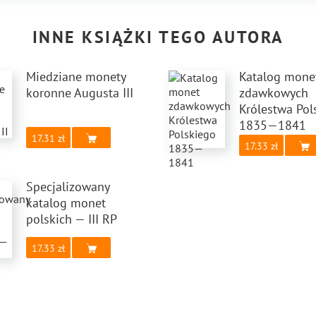
INNE KSIĄŻKI TEGO AUTORA
Miedziane monety
Katalog mone
koronne Augusta III
zdawkowych
Królestwa Pol
1835—1841
17.31
17.33
Specjalizowany
katalog monet
polskich — III RP
17.33