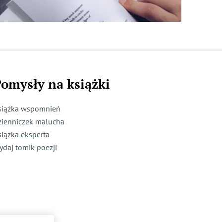
omysły na książki
siążka wspomnień
zienniczek malucha
siążka eksperta
ydaj tomik poezji