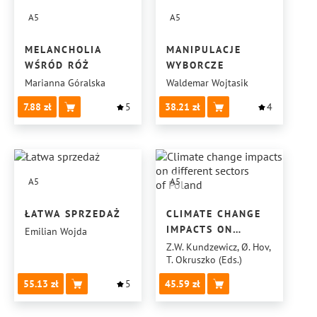
A5
A5
MELANCHOLIA
MANIPULACJE
WŚRÓD RÓŻ
WYBORCZE
Marianna Góralska
Waldemar Wojtasik
7.88
5
38.21
4
A5
A5
ŁATWA SPRZEDAŻ
CLIMATE CHANGE
IMPACTS ON
Emilian Wojda
DIFFERENT
Z.W. Kundzewicz, Ø. Hov,
T. Okruszko (Eds.)
SECTORS
OF POLAND
55.13
5
45.59