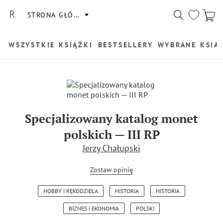
STRONA GŁÓWNA
WSZYSTKIE KSIĄŻKI
BESTSELLERY
WYBRANE KSIĄ
Specjalizowany katalog monet
polskich — III RP
Jerzy Chałupski
Zostaw opinię
HOBBY I RĘKODZIEŁA
HISTORIA
HISTORIA
BIZNES I EKONOMIA
POLSKI