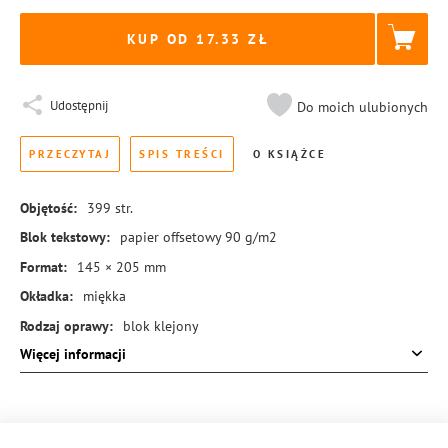
KUP OD 17.33
Udostępnij
Do moich ulubionych
PRZECZYTAJ
SPIS TREŚCI
O KSIĄŻCE
Objętość:
399
str.
Blok tekstowy:
papier offsetowy 90 g/m2
Format:
145 × 205 mm
Okładka:
miękka
Rodzaj oprawy:
blok klejony
Więcej informacji
ISBN:
978-83-8245-381-2