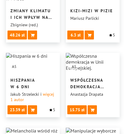
ZMIANY KLIMATU
KIZI-MIZI W PIZIE
I ICH WPŁYW NA
Mariusz Parlicki
WYBRANE SEKTORY
Zbigniew (red.)
W POLSCE
48.26
6.3
5
A5
A5
HISZPANIA
WSPÓŁCZESNA
W 6 DNI
DEMOKRACJA
W UNII
Jakub Strzelecki
i
więcej
Anastazja Drapata
1
autor
EUROPEJSKIEJ.
23.39
5
15.75