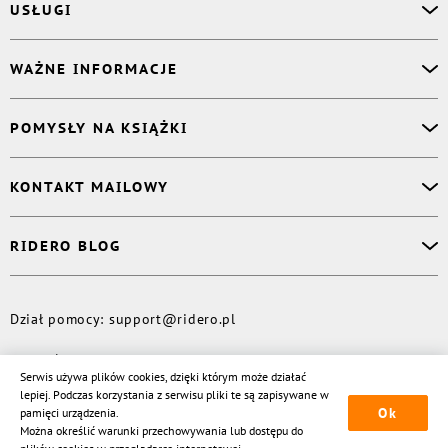
USŁUGI
Asystent osobisty
WAŻNE INFORMACJE
Korektor
Projektant okładki
O nas
POMYSŁY NA KSIĄŻKI
Druk Twojej książki
Książki Ridero
Publikacja
Pomoc
Książka wspomnień
KONTAKT MAILOWY
Polityka prywatności
Dzienniczek malucha
Książka eksperta
Dział pomocy
:
support@ridero.pl
RIDERO BLOG
Wydaj tomik poezji
Kontakt dla mediów
:
pr@ridero.pl
Dzieci też mogą pisać!
Więcej
Dział pomocy
:
support@ridero.pl
© Rideró, 2013—
2026
Serwis używa plików cookies, dzięki którym może działać
lepiej. Podczas korzystania z serwisu pliki te są zapisywane w
Ok
pamięci urządzenia.
Można określić warunki przechowywania lub dostępu do