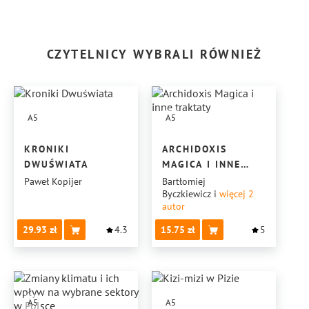
CZYTELNICY WYBRALI RÓWNIEŻ
A5
A5
KRONIKI
ARCHIDOXIS
DWUŚWIATA
MAGICA I INNE
TRAKTATY
Paweł Kopijer
Bartłomiej
Byczkiewicz
i
więcej 2
autor
29.93
4.3
15.75
5
A5
A5