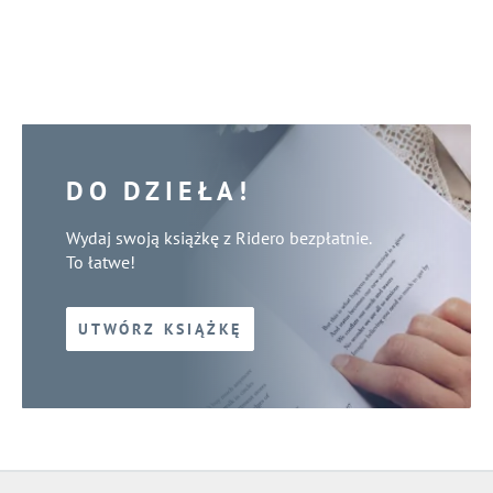
DO DZIEŁA!
Wydaj swoją książkę z Ridero bezpłatnie.
To łatwe!
UTWÓRZ KSIĄŻKĘ