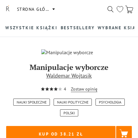
STRONA GŁÓWNA
WSZYSTKIE KSIĄŻKI
BESTSELLERY
WYBRANE KSIĄ
Manipulacje wyborcze
Waldemar Wojtasik
4
Zostaw opinię
NAUKI SPOŁECZNE
NAUKI POLITYCZNE
PSYCHOLOGIA
POLSKI
KUP OD 38.21