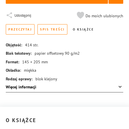
Udostępnij
Do moich ulubionych
PRZECZYTAJ
SPIS TREŚCI
O KSIĄŻCE
Objętość:
414
str.
Blok tekstowy:
papier offsetowy 90 g/m2
Format:
145 × 205 mm
Okładka:
miękka
Rodzaj oprawy:
blok klejony
Więcej informacji
ISBN:
978-83-8273-592-5
O KSIĄŻCE