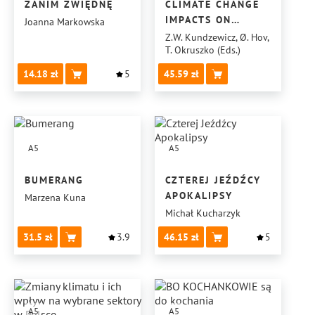
ZANIM ZWIĘDNĘ
CLIMATE CHANGE
IMPACTS ON
Joanna Markowska
DIFFERENT
Z.W. Kundzewicz, Ø. Hov,
T. Okruszko (Eds.)
SECTORS
OF POLAND
14.18
5
45.59
A5
A5
BUMERANG
CZTEREJ JEŹDŹCY
APOKALIPSY
Marzena Kuna
Michał Kucharzyk
31.5
3.9
46.15
5
A5
A5