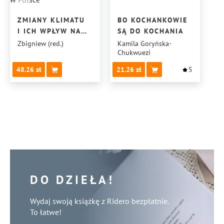
ZMIANY KLIMATU
BO KOCHANKOWIE
I ICH WPŁYW NA
SĄ DO KOCHANIA
WYBRANE SEKTORY
Zbigniew (red.)
Kamila Goryńska-
Chukwuezi
W POLSCE
48.26
21.26
5
DO DZIEŁA!
Wydaj swoją książkę z Ridero bezpłatnie.
To łatwe!