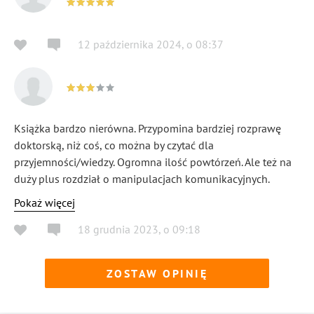
12 października 2024
,
o
08:37
Książka bardzo nierówna. Przypomina bardziej rozprawę
doktorską, niż coś, co można by czytać dla
przyjemności/wiedzy. Ogromna ilość powtórzeń. Ale też na
duży plus rozdział o manipulacjach komunikacyjnych.
Mógłbym polecić, ale cena niestety za wysoka, jak na
Pokaż więcej
wartość dodaną z lektury.
18 grudnia 2023
,
o
09:18
ZOSTAW OPINIĘ