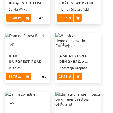
BOJĄC SIĘ JUTRA
BOŻE STWORZENIE
Sylvia Wyka
Henryk Skowroński
20.48
4.9
11.53
A5
A5
DOM
WSPÓŁCZESNA
NA FOREST ROAD
DEMOKRACJA
W UNII
R. Kolas
Anastazja Drapata
EUROPEJSKIEJ.
15.75
5
15.75
A5
A5