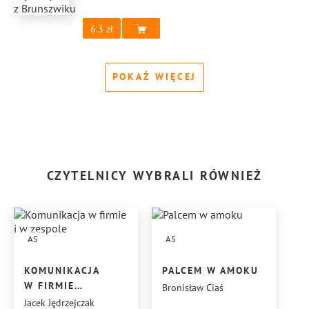
6.3
POKAŻ WIĘCEJ
CZYTELNICY WYBRALI RÓWNIEŻ
A5
A5
KOMUNIKACJA
PALCEM W AMOKU
W FIRMIE
Bronisław Ciaś
I W ZESPOLE
Jacek Jędrzejczak