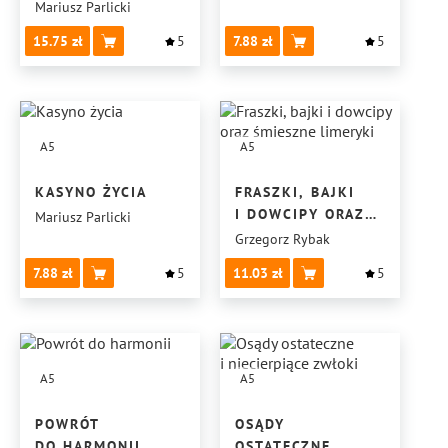
Mariusz Parlicki
15.75
5
7.88
5
A5
A5
KASYNO ŻYCIA
FRASZKI, BAJKI
I DOWCIPY ORAZ
Mariusz Parlicki
ŚMIESZNE
Grzegorz Rybak
LIMERYKI
7.88
5
11.03
5
A5
A5
POWRÓT
OSĄDY
DO HARMONII
OSTATECZNE