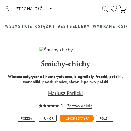
STRONA GŁÓWNA
WSZYSTKIE KSIĄŻKI
BESTSELLERY
WYBRANE KSIĄ
Śmichy-chichy
Wiersze satyryczne i humorystyczne, biografioły, fraszki, pętelki,
wandaliki, podsłuchańce, słownik polsko-polski
Mariusz Parlicki
5
Zostaw opinię
POEZJA
HUMOR
HUMOR I SATYRA
POLSKI