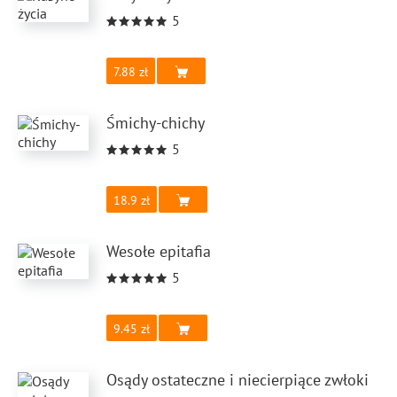
5
7.88
Śmichy-chichy
5
18.9
Wesołe epitafia
5
9.45
Osądy ostateczne i niecierpiące zwłoki