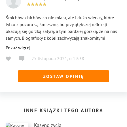
Śmichów-chichów co nie miara, ale i dużo wierszy, które
tylko z pozoru są śmieszne, bo przy głębszej refleksji
okazują się gorzką satyrą, a tym bardziej gorzką, że na nas
samych. Biografioły z kolei zachwycają znakomitymi
konceptami, świetnymi skojarzeniami, mistrzowską zabawą
Pokaż więcej
słowem. Jestem pod wielkim wrażeniem i rekomenduję tę
25 listopada 2021
,
o
19:38
książkę miłośnikom poezji i dobrego humoru.
ZOSTAW OPINIĘ
INNE KSIĄŻKI TEGO AUTORA
Kasyno życia