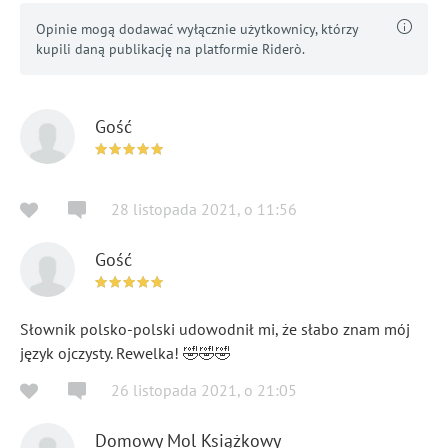
Opinie mogą dodawać wyłącznie użytkownicy, którzy
kupili daną publikację na platformie Riderò.
Gość
28 listopada 2021
,
o
11:56
Gość
Słownik polsko-polski udowodnił mi, że słabo znam mój
język ojczysty. Rewelka! 🤣🤣🤣
26 listopada 2021
,
o
21:05
Domowy Mol Książkowy