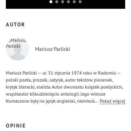
AUTOR
Mariusz Parlicki
Mariusz Parlicki — ur. 31 stycznia 1974 roku w Radomiu —
polski poeta, prozaik, satyryk, autor tekstów piosenek,
krytyk literacki, eseista. Autor dwunastu książek poetyckich,
współautor kilkudziesięciu antologii. Jego wiersze
tłumaczone były na język angielski, niemiecki, rosyjski
...
Pokaż więcej
i ukraiński. Stypendysta Krakowa w dziedzinie literatury
(1996), autor tekstów piosenek i wierszy do rewii Reality
Shopka Szoł w Teatrze Groteska. Redaktor antologii poezji
OPINIE
niepoważnej.