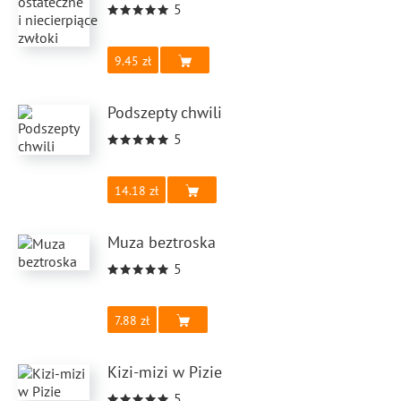
5
9.45
Podszepty chwili
5
14.18
Muza beztroska
5
7.88
Kizi-mizi w Pizie
5