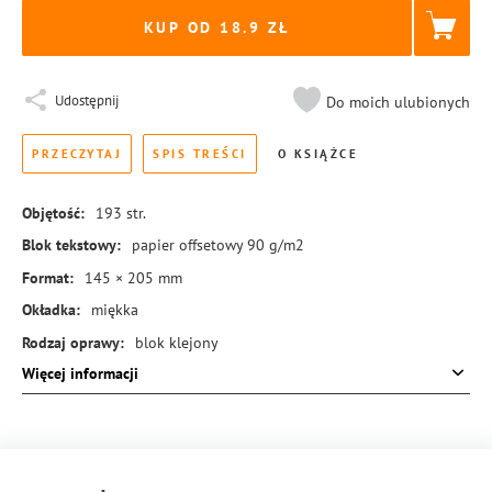
KUP OD 18.9
Udostępnij
Do moich ulubionych
PRZECZYTAJ
SPIS TREŚCI
O KSIĄŻCE
Objętość:
193
str.
Blok tekstowy:
papier offsetowy 90 g/m2
Format:
145 × 205 mm
Okładka:
miękka
Rodzaj oprawy:
blok klejony
Więcej informacji
ISBN:
978-83-8273-291-7