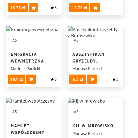
15.75
5
15.75
A5
A5
EMIGRACJA
ABSZTYFIKANT
WEWNĘTRZNA
GRYZELDY
Z BRUNSZWIKU
Mariusz Parlicki
Mariusz Parlicki
18.9
5
6.3
5
A5
A5
HAMLET
KIJ W MROWISKO
WSPÓŁCZESNY
Mariusz Parlicki