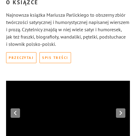
O KSIĄŻCE
Najnowsza książka Mariusza Parlickiego to obszerny zbiór
twórczości satyrycznej i humorystycznej napisanej wierszem
i prozą. Czytelnicy znajdą w niej wiele satyr i humoresek,
jak też fraszki, biografioły, wandaliki, pętelki, podsłuchace
i słownik polsko-polski.
PRZECZYTAJ
SPIS TREŚCI