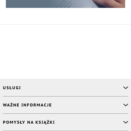
USŁUGI
Asystent osobisty
WAŻNE INFORMACJE
Korektor
Projektant okładki
O nas
POMYSŁY NA KSIĄŻKI
Druk Twojej książki
Książki Ridero
Publikacja