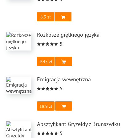
6.3
Rozkosze giętkiego języka
5
9.45
Emigracja wewnętrzna
5
18.9
Absztyfikant Gryzeldy z Brunszwiku
5