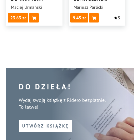
I NIECIERPIĄCE
Maciej Urmański
Mariusz Parlicki
ZWŁOKI
23.63
9.45
5
DO DZIEŁA!
Wydaj swoją książkę z Ridero bezpłatnie.
To łatwe!
UTWÓRZ KSIĄŻKĘ