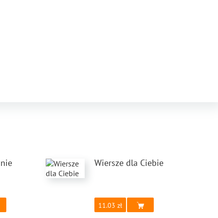
anie
Wiersze dla Ciebie
11.03