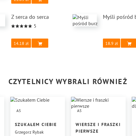
Z serca do serca
Myśli pośród 
5
14.18
18.9
CZYTELNICY WYBRALI RÓWNIEŻ
A5
A5
SZUKAŁEM CIEBIE
WIERSZE I FRASZKI
PIERWSZE
Grzegorz Rybak