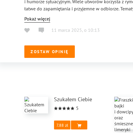
i humorze sytuacyjnym. Wiele utworów korzysta z rymó
łatwe do zapamiętania i przyjemne w odbiorze. Temat
porusza szeroką gamę tematów: ✔ Społeczno-polityczne
Pokaż więcej
ministra zdrowia” czy „Omikron” w ironiczny sposób k
11 marca 2025
,
o
10:13
rządzących. ✔ Obyczajowe i satyryczne – Fraszki i lim
absurdach życia codziennego i różnego rodzaju stereot
„Po pięćdziesiątce”. ✔ Erotyczno-humorystyczne – Nie
smaku, wykorzystując humor oparty na seksualnych aluz
ZOSTAW OPINIĘ
Małgosią” ✔ Lekkie i refleksyjne – Część wierszy ma ba
np. „Czekałem na Ciebie nocą” czy „Po co”, gdzie autor
Polecam każdemu, kto lubi się pośmiać :)))
Szukałem Ciebie
5
7.88