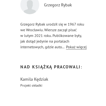
Grzegorz Rybak
Grzegorz Rybak urodził się w 1967 roku
we Wrocławiu. Wiersze zaczął pisać
w lutym 2021 roku. Publikowane były,
jak dotąd jedynie na portalach
internetowych, gdzie autor występuje
...
Pokaż więcej
pod pseudonimem GrzesioR.
We wrześniu 2022 roku ukazał się
pierwszy tomik jego wierszy pod tytułem
NAD KSIĄŻKĄ PRACOWALI:
„Dziękuję Ci Panie”, a w październiku
drugi z serii duchowych rymowanek
Kamila Kędziak
„Z serca do serca”.
Projekt okładki