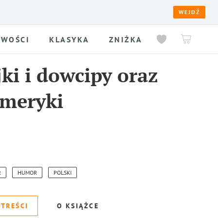
WEJDŹ
WOŚCI
KLASYKA
ZNIŻKA
jki i dowcipy oraz
imeryki
R
HUMOR
POLSKI
 TREŚCI
O KSIĄŻCE