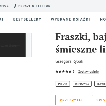
OMOC
PROSZĘ O TELEFON
KI
BESTSELLERY
WYBRANE KSIĄŻKI
NO
Fraszki, ba
śmieszne l
Grzegorz Rybak
5
Zostaw opinię
POEZJA
ROZRYWKA
HUMO
PRZECZYTAJ
SPIS