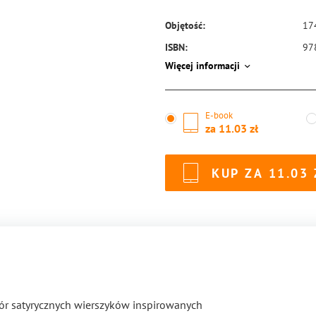
Objętość:
17
ISBN:
97
Więcej informacji
E-book
za
11.03
KUP ZA
11.03
zbiór satyrycznych wierszyków inspirowanych