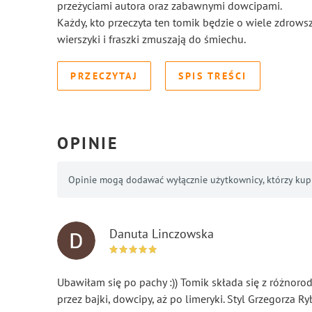
przeżyciami autora oraz zabawnymi dowcipami.
Każdy, kto przeczyta ten tomik będzie o wiele zdrows
wierszyki i fraszki zmuszają do śmiechu.
PRZECZYTAJ
SPIS TREŚCI
OPINIE
Opinie mogą dodawać wyłącznie użytkownicy, którzy kupil
Danuta Linczowska
Ubawiłam się po pachy :)) Tomik składa się z różnorod
przez bajki, dowcipy, aż po limeryki. Styl Grzegorza R