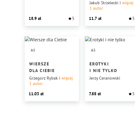
Jakub Strzelecki
i
więcej
1
autor
18.9
5
11.7
5
A5
A5
WIERSZE
EROTYKI
DLA CIEBIE
I NIE TYLKO
Grzegorz Rybak
i
więcej
Jerzy Ceranowski
1
autor
11.03
7.88
5