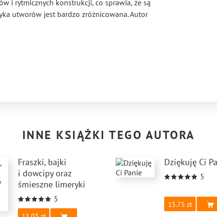
w i rytmicznych konstrukcji, co sprawia, że są
yka utworów jest bardzo zróżnicowana. Autor
 – Wiersze takie jak „Zwierzyniec”, „Do
omentują rzeczywistość pandemiczną i decyzje
eryki opowiadają o relacjach międzyludzkich,
ypach, np. „Kazio domator”, „U psychiatry” czy
które teksty balansują na granicy dobrego
jach „Miłość czy ruchanie?”, „Seks Jasia z
rdziej filozoficzny lub refleksyjny wydźwięk,
 z humorem rozważa sens życia i przemijanie.
INNE KSIĄŻKI TEGO AUTORA
Fraszki, bajki
Dziękuję Ci P
i dowcipy oraz
5
śmieszne limeryki
5
15.75
11.03