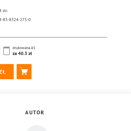
4
str.
8-83-8324-275-0
drukowana
A5
za
40.3
AUTOR