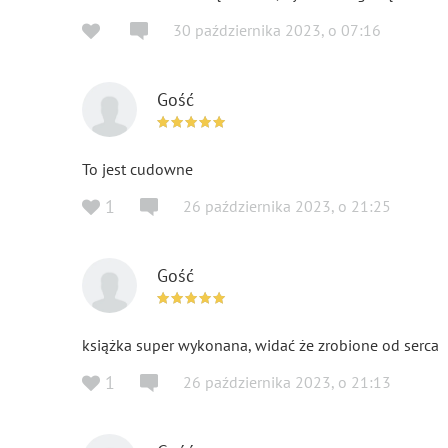
30 października 2023
,
o
07:16
Gość
To jest cudowne
1
26 października 2023
,
o
21:25
Gość
książka super wykonana, widać że zrobione od serca
1
26 października 2023
,
o
21:13