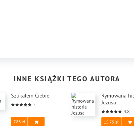
INNE KSIĄŻKI TEGO AUTORA
Szukałem Ciebie
Rymowana his
Jezusa
5
4.8
7.88
15.75