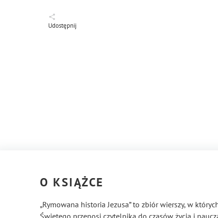
Udostępnij
O KSIĄŻCE
„Rymowana historia Jezusa” to zbiór wierszy, w któryc
Świętego przenosi czytelnika do czasów życia i naucza