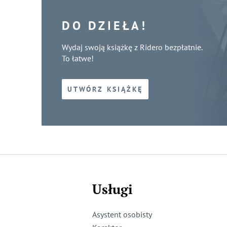
DO DZIEŁA!
Wydaj swoją książkę z Ridero bezpłatnie.
To łatwe!
UTWÓRZ KSIĄŻKĘ
Usługi
Asystent osobisty