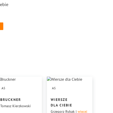
iebie
A5
A5
BRUCKNER
WIERSZE
DLA CIEBIE
Tomasz Kierzkowski
Grzegorz Rybak
i
więcej