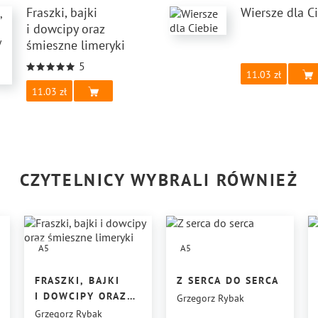
Fraszki, bajki
Wiersze dla C
i dowcipy oraz
śmieszne limeryki
5
11.03
11.03
CZYTELNICY WYBRALI RÓWNIEŻ
A5
A5
FRASZKI, BAJKI
Z SERCA DO SERCA
I DOWCIPY ORAZ
Grzegorz Rybak
ŚMIESZNE
Grzegorz Rybak