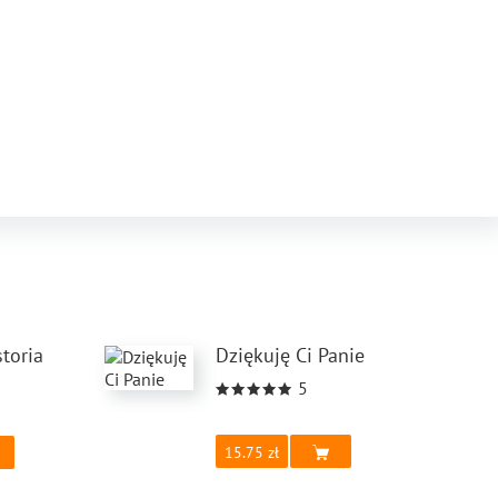
toria
Dziękuję Ci Panie
5
15.75