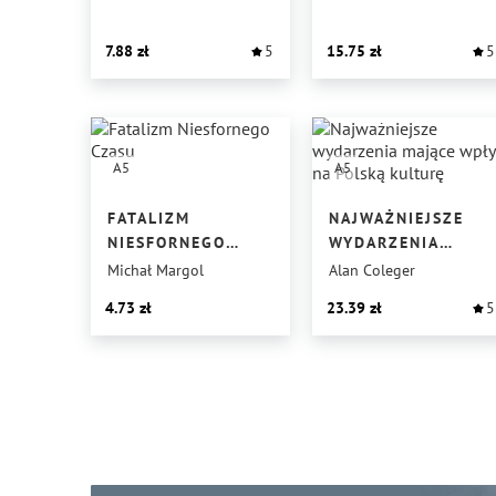
7.88
5
15.75
5
A5
A5
FATALIZM
NAJWAŻNIEJSZE
NIESFORNEGO
WYDARZENIA
CZASU
MAJĄCE WPŁYW
Michał Margol
Alan Coleger
NA POLSKĄ
4.73
23.39
5
KULTURĘ