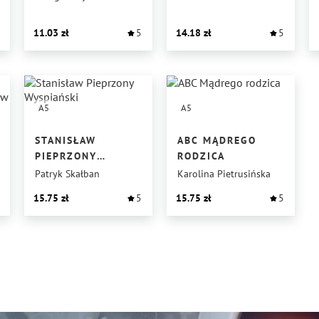
LIMERYKI
11.03
5
14.18
5
A5
A5
STANISŁAW
ABC MĄDREGO
PIEPRZONY
RODZICA
WYSPIAŃSKI
Patryk Skałban
Karolina Pietrusińska
15.75
5
15.75
5