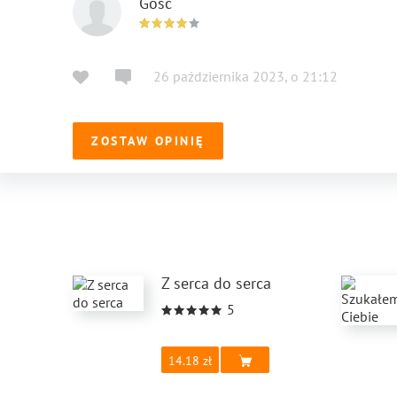
Gość
26 października 2023
,
o
21:12
ZOSTAW OPINIĘ
Z serca do serca
5
14.18