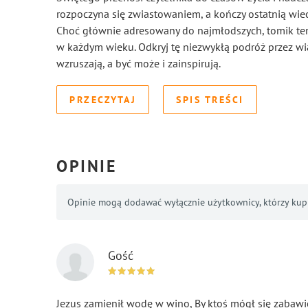
rozpoczyna się zwiastowaniem, a kończy ostatnią wiec
Choć głównie adresowany do najmłodszych, tomik ten 
w każdym wieku. Odkryj tę niezwykłą podróż przez wiar
wzruszają, a być może i zainspirują.
PRZECZYTAJ
SPIS TREŚCI
OPINIE
Opinie mogą dodawać wyłącznie użytkownicy, którzy kupil
Gość
Jezus zamienił wodę w wino, By ktoś mógł się zabawi