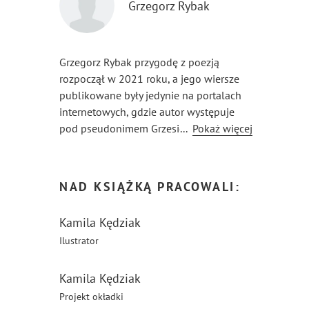
Grzegorz Rybak
Grzegorz Rybak przygodę z poezją
rozpoczął w 2021 roku, a jego wiersze
publikowane były jedynie na portalach
internetowych, gdzie autor występuje
pod pseudonimem GrzesioR.
...
Pokaż więcej
We wrześniu 2022 roku ukazały się dwa
pierwsze tomiki jego wierszy
pod tytułem „Dziękuję Ci Panie” i „Z serca
NAD KSIĄŻKĄ PRACOWALI:
do serca”. Znalazły się w nich wiersze
o tematyce religijnej i duchowej.
Kamila Kędziak
Pod koniec 2022 roku ukazał się tomik
Ilustrator
„Fraszki, bajki i dowcipy oraz śmieszne
limeryki” oraz „Wiersze dla Ciebie”,
a w 2023 r. „Szukałem Ciebie”
Kamila Kędziak
Projekt okładki