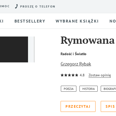
OMOC
PROSZĘ O TELEFON
KI
BESTSELLERY
WYBRANE KSIĄŻKI
NO
Rymowana h
Radość i Światło
Grzegorz Rybak
4.8
Zostaw opinię
POEZJA
HISTORIA
BIOGRAFI
PRZECZYTAJ
SPIS