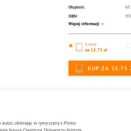
Objętość:
63
ISBN:
97
Więcej informacji
E-book
za
15.75
KUP ZA
15.75
h autor, ubierając w rymy sceny z Pisma
nia Jezusa Chrystusa. Opisana tu historia