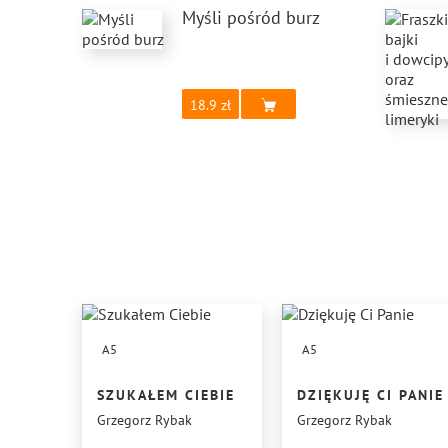
Myśli pośród burz
18.9
A5
A5
SZUKAŁEM CIEBIE
DZIĘKUJĘ CI PANIE
Grzegorz Rybak
Grzegorz Rybak