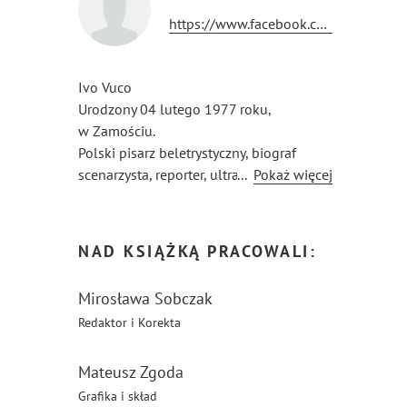
https://www.facebook.com/recenzjepobyku/
Ivo Vuco
Urodzony 04 lutego 1977 roku,
w Zamościu.
Polski pisarz beletrystyczny, biograf
scenarzysta, reporter, ultra maratończyk.
...
Pokaż więcej
Tworzył w Nowym Jorku i Dublinie,
obecnie mieszka w Warszawie.
NAD KSIĄŻKĄ PRACOWALI:
Mirosława Sobczak
Redaktor i Korekta
Mateusz Zgoda
Grafika i skład