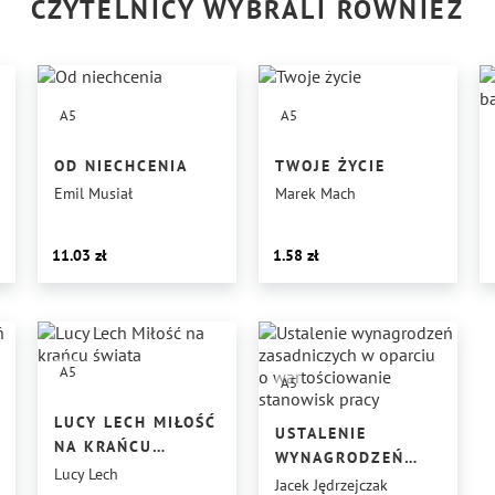
CZYTELNICY WYBRALI RÓWNIEŻ
A5
A5
OD NIECHCENIA
TWOJE ŻYCIE
Emil Musiał
Marek Mach
11.03
1.58
A5
A5
LUCY LECH MIŁOŚĆ
USTALENIE
NA KRAŃCU
WYNAGRODZEŃ
ŚWIATA
Lucy Lech
ZASADNICZYCH
Jacek Jędrzejczak