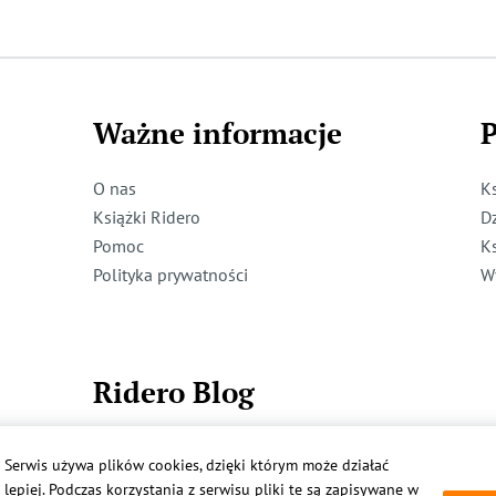
Ważne informacje
P
O nas
K
Książki Ridero
D
Pomoc
K
Polityka prywatności
W
Ridero Blog
Dzieci też mogą pisać!
Serwis używa plików cookies, dzięki którym może działać
Więcej
lepiej. Podczas korzystania z serwisu pliki te są zapisywane w