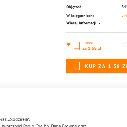
Objętość:
34
W księgarniach:
vir
Więcej informacji
ISBN:
97
E-book
za
1.58
KUP ZA
1.58
az „Złodzireja”.
zu twórczości Paolo Coelho, Dana Browna oraz