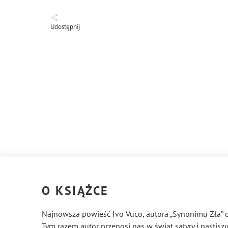
Udostępnij
O KSIĄŻCE
Najnowsza powieść Ivo Vuco, autora „Synonimu Zła” or
Tym razem autor przenosi nas w świat satyry i pastis