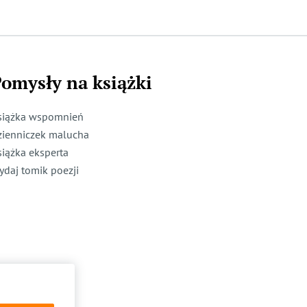
omysły na książki
siążka wspomnień
zienniczek malucha
siążka eksperta
ydaj tomik poezji