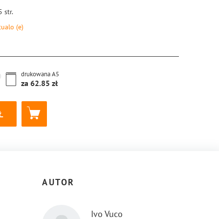
5
str.
tualo
(e)
8-83-8126-783-0
drukowana
A5
za
62.85
AUTOR
Ivo Vuco