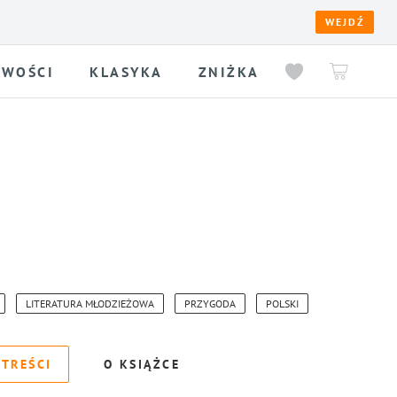
WEJDŹ
WOŚCI
KLASYKA
ZNIŻKA
LITERATURA MŁODZIEŻOWA
PRZYGODA
POLSKI
 TREŚCI
O KSIĄŻCE