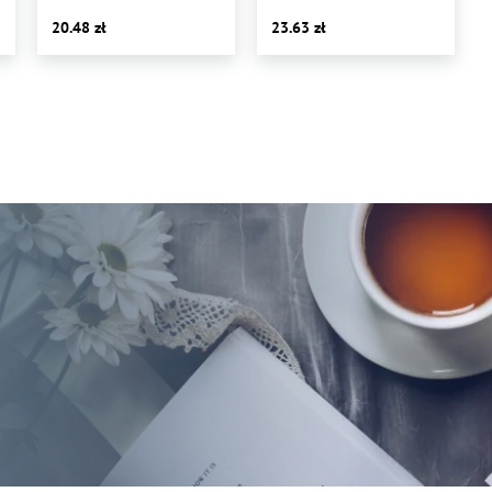
W OPARCIU
20.48
23.63
O WARTOŚCIOWANIE
STANOWISK PRACY