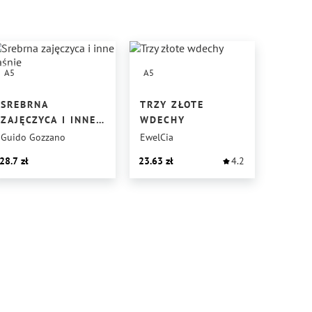
A5
A5
SREBRNA
TRZY ZŁOTE
ZAJĘCZYCA I INNE
WDECHY
BAŚNIE
Guido Gozzano
EwelCia
28.7
23.63
4.2