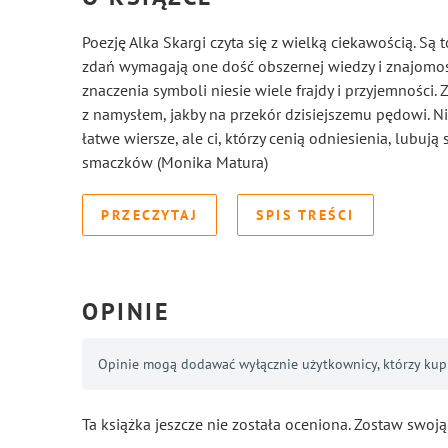
Poezję Alka Skargi czyta się z wielką ciekawością. S
zdań wymagają one dość obszernej wiedzy i znajomoś
znaczenia symboli niesie wiele frajdy i przyjemności. Z
z namysłem, jakby na przekór dzisiejszemu pędowi. Ni
łatwe wiersze, ale ci, którzy cenią odniesienia, lubują s
smaczków (Monika Matura)
PRZECZYTAJ
SPIS TREŚCI
OPINIE
Opinie mogą dodawać wyłącznie użytkownicy, którzy kupil
Ta książka jeszcze nie została oceniona. Zostaw swoją