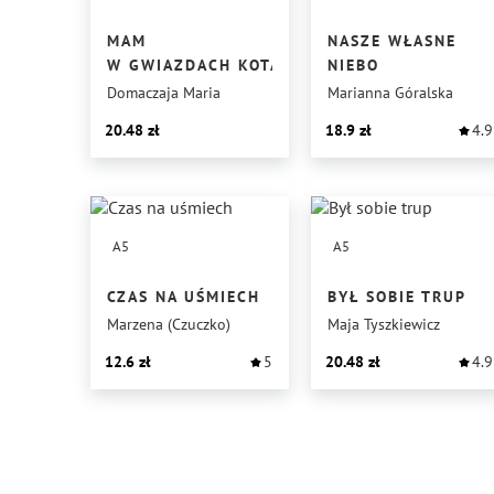
MAM
NASZE WŁASNE
W GWIAZDACH KOTA
NIEBO
Domaczaja Maria
Marianna Góralska
20.48
18.9
4.9
A5
A5
CZAS NA UŚMIECH
BYŁ SOBIE TRUP
Marzena (Czuczko)
Maja Tyszkiewicz
12.6
5
20.48
4.9