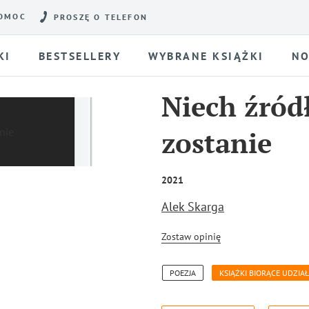
OMOC
PROSZĘ O TELEFON
KI
BESTSELLERY
WYBRANE KSIĄŻKI
NO
Niech źród
zostanie
2021
Alek Skarga
Zostaw opinię
POEZJA
KSIĄŻKI BIORĄCE UDZIA