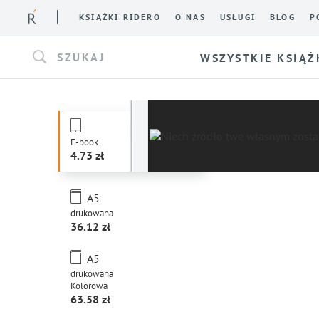
KSIĄŻKI RIDERO
O NAS
USŁUGI
BLOG
P
SZUKAJ
WSZYSTKIE KSIĄŻ
E-book
4.73
A5
drukowana
36.12
A5
drukowana
Kolorowa
63.58