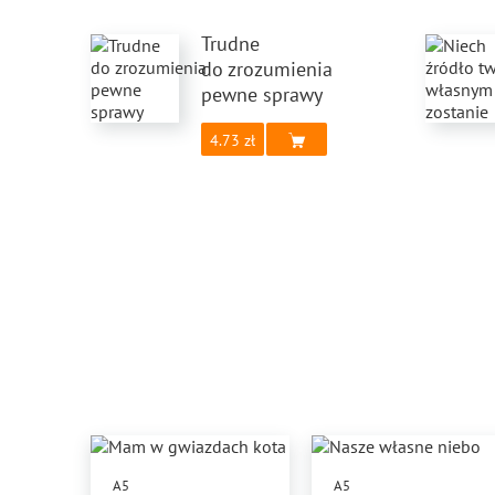
Trudne
do zrozumienia
pewne sprawy
4.73
A5
A5