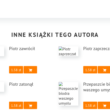
INNE KSIĄŻKI TEGO AUTORA
Piotr zawrócił
Piotr zaprzecz
1.58
1.58
Piotr zatonął
Przepaszcie b
waszego umy
1.58
1.58