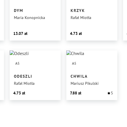
DYM
KRZYK
Maria Konopnicka
Rafał Miotła
13.07
4.73
A5
A5
ODESZLI
CHWILA
Rafał Miotła
Mariusz Pikulski
4.73
7.88
5