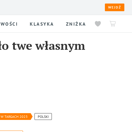
WEJDŹ
WOŚCI
KLASYKA
ZNIŻKA
ło twe własnym
Ł W TARGACH 2023
POLSKI