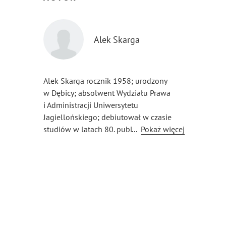
Alek Skarga
Alek Skarga rocznik 1958; urodzony
w Dębicy; absolwent Wydziału Prawa
i Administracji Uniwersytetu
Jagiellońskiego; debiutował w czasie
studiów w latach 80. publikując swoje
...
Pokaż więcej
wiersze w Zeszytach Naukowych Koła
Polonistów UJ redagowanych
pod patronatem prof. Jana Błońskiego;
niezależną poezję tworzy
już od szkolnych lat; wiersze łączy
z poetyckimi fotografiami, które sam
wykonuje.