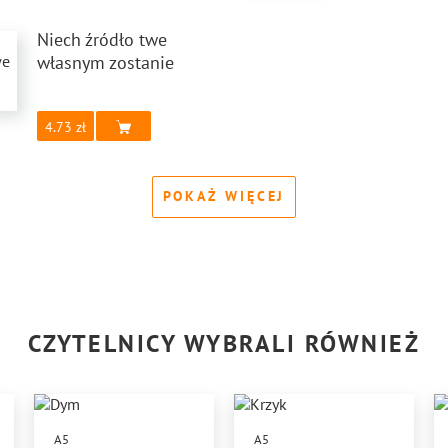
Niech źródło twe
własnym zostanie
4.73
POKAŻ WIĘCEJ
CZYTELNICY WYBRALI RÓWNIEŻ
A5
A5