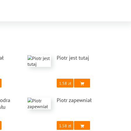
ał
Piotr jest tutaj
1.58
iodra
Piotr zapewniał
słu
1.58