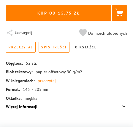
KUP OD 15.75
Udostępnij
Do moich ulubionych
PRZECZYTAJ
SPIS TREŚCI
O KSIĄŻCE
Objętość:
52
str.
Blok tekstowy:
papier offsetowy 90 g/m2
W księgarniach:
przeczytaj
Format:
145 × 205 mm
Okładka:
miękka
Więcej informacji
Rodzaj oprawy:
blok klejony
ISBN:
978-83-8155-091-8