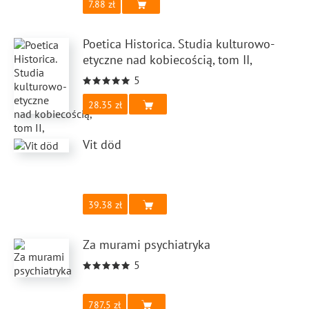
7.88
Poetica Historica. Studia kulturowo-
etyczne nad kobiecością, tom II,
5
28.35
Vit död
39.38
Za murami psychiatryka
5
787.5