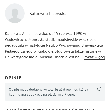
Katarzyna Lisowska
Katarzyna Anna Lisowska: ur. 15 czerwca 1990 w
Wadowicach. Ukończyła studia magisterskie w zakresie
pedagogiki w Instytucie Nauk o Wychowaniu Uniwersytetu
Pedagogicznego w Krakowie. Studiowała także historię w
Uniwersytecie Jagiellońskim. Obecnie jest na IV roku
...
Pokaż więcej
filologii polskiej. Redagowała Kwartalnik literacko-
artystyczny "Metaforę". Wydała kilka tomów poezji (m.in.
Lepiej jest płynąć, Człowiekiem, Przestrzeń i czas snu,
OPINIE
nakładem krakowskiego Wyd. Miniatura). Publikuje
regularnie w prasie.
Opinie mogą dodawać wyłącznie użytkownicy, którzy
kupili daną publikację na platformie Riderò.
Ta książka jeszcze nie została oceniona. Zostaw swoją