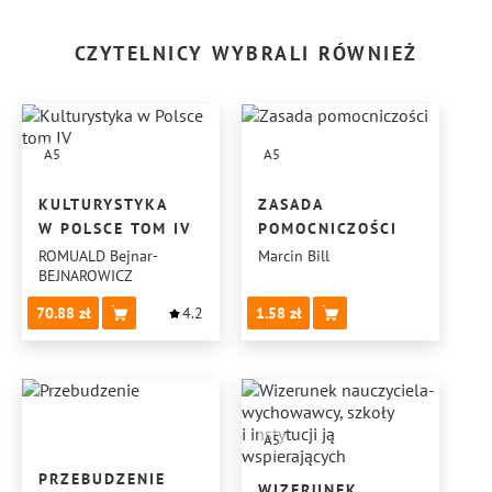
CZYTELNICY WYBRALI RÓWNIEŻ
A5
A5
KULTURYSTYKA
ZASADA
W POLSCE TOM IV
POMOCNICZOŚCI
ROMUALD Bejnar-
Marcin Bill
BEJNAROWICZ
70.88
4.2
1.58
A5
PRZEBUDZENIE
WIZERUNEK