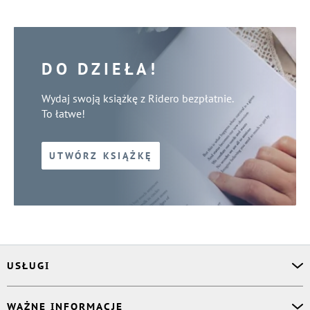
DO DZIEŁA!
Wydaj swoją książkę z Ridero bezpłatnie.
To łatwe!
UTWÓRZ KSIĄŻKĘ
USŁUGI
Asystent osobisty
WAŻNE INFORMACJE