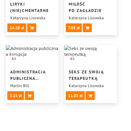
LIRYKI
MIŁOŚĆ
(NIE)CMENTARNE
PO ZAGŁADZIE
Katarzyna Lisowska
Katarzyna Lisowska
14.18
7.88
A5
A5
ADMINISTRACJA
SEKS ZE SWOJĄ
PUBLICZNA
TERAPEUTKĄ
A KORUPCJA
Martin Bill
Katarzyna Lisowska
3.15
11.03