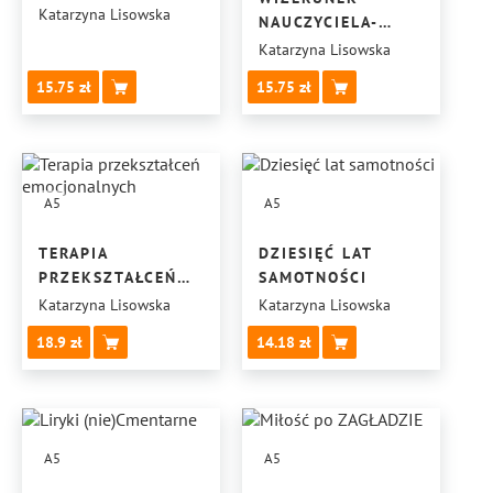
Katarzyna Lisowska
NAUCZYCIELA-
WYCHOWAWCY,
Katarzyna Lisowska
SZKOŁY
15.75
15.75
I INSTYTUCJI JĄ
WSPIERAJĄCYCH
A5
A5
TERAPIA
DZIESIĘĆ LAT
PRZEKSZTAŁCEŃ
SAMOTNOŚCI
EMOCJONALNYCH
Katarzyna Lisowska
Katarzyna Lisowska
18.9
14.18
A5
A5