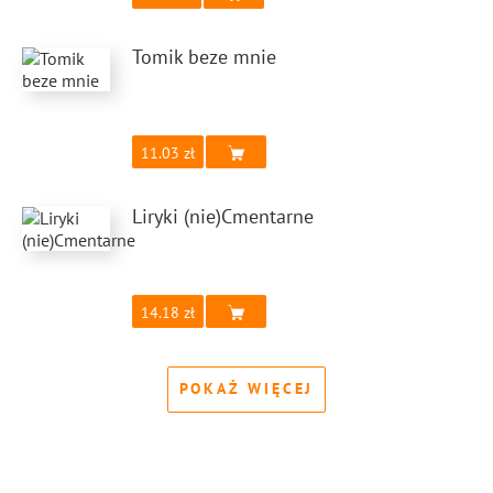
Tomik beze mnie
11.03
Liryki (nie)Cmentarne
14.18
POKAŻ WIĘCEJ