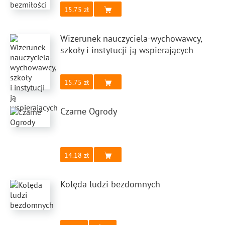
15.75
Wizerunek nauczyciela-wychowawcy,
szkoły i instytucji ją wspierających
15.75
Czarne Ogrody
14.18
Kolęda ludzi bezdomnych