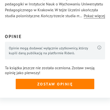
pedagogiki w Instytucie Nauk o Wychowaniu Uniwersytetu
Pedagogicznego w Krakowie. W tejże Uczelni ukończyła
studia polonistyczne. Kończy trzecie studia magisterskie —
...
Pokaż więcej
filozofię z psychologią oraz studia podyplomowe
medyczne.
OPINIE
Opinie mogą dodawać wyłącznie użytkownicy, którzy
kupili daną publikację na platformie Riderò.
Ta książka jeszcze nie została oceniona. Zostaw swoją
opinię jako pierwszy!
ZOSTAW OPINIĘ