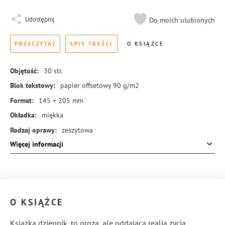
Udostępnij
Do moich ulubionych
PRZECZYTAJ
SPIS TREŚCI
O KSIĄŻCE
Objętość:
30
str.
Blok tekstowy:
papier offsetowy 90 g/m2
Format:
145 × 205 mm
Okładka:
miękka
Rodzaj oprawy:
zeszytowa
Więcej informacji
ISBN:
978-83-8324-032-9
O KSIĄŻCE
Książka dziennik, to proza, ale oddająca realia życia,