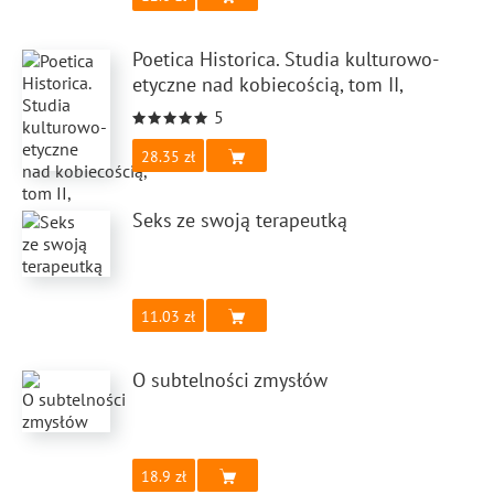
Poetica Historica. Studia kulturowo-
etyczne nad kobiecością, tom II,
5
28.35
Seks ze swoją terapeutką
11.03
O subtelności zmysłów
18.9