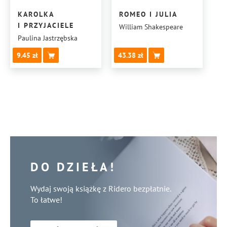
KAROLKA
ROMEO I JULIA
I PRZYJACIELE
William Shakespeare
Paulina Jastrzębska
9.45
43.38
DO DZIEŁA!
Wydaj swoją książkę z Ridero bezpłatnie.
To łatwe!