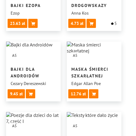
BAJKI EZOPA
DROGOWSKAZY
Ezop
Anna Kos
23.63
4.73
5
A5
A5
BAJKI DLA
MASKA ŚMIERCI
ANDROIDÓW
SZKARŁATNEJ
Cezary Dereszewski
Edgar Allan Poe
9.45
12.76
A5
A5