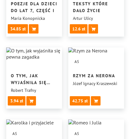
POEZJE DLA DZIECI
TEKSTY KTÓRE
DO LAT 7, CZĘŚĆ I
DAŁO ŻYCIE
Maria Konopnicka
Artur Ulicy
34.85
12.6
A5
O TYM, JAK
RZYM ZA NERONA
WYJAŚNIŁA SIĘ
Józef Ignacy Kraszewski
PEWNA ZAGADKA
Robert Trafny
3.94
42.75
A5
A5