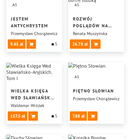
A5
A5
JESTEM
ROZWÓJ
ANTYCHRYSTEM
POGLĄDÓW NA
DUSZĘ LUDZKĄ
Przemysław Chorążewicz
Renata Muszyńska
9.45
5
26.78
A5
WIELKA KSIĘGA
PIĘTNO SŁOWIAN
WED SŁAWIAŃSKO-
Przemysław Chorążewicz
ARYJSKICH. TOM I
Waldemar Wróżek
157.5
5
7.88