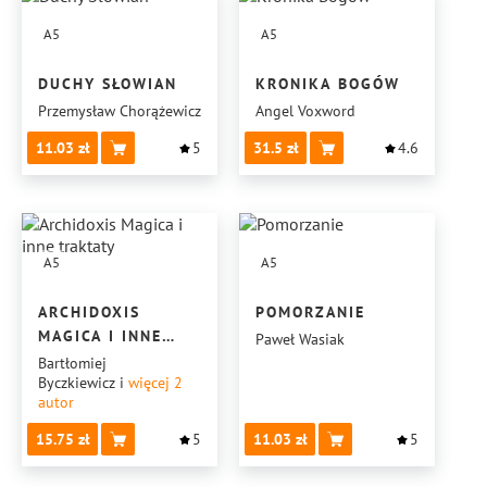
A5
A5
DUCHY SŁOWIAN
KRONIKA BOGÓW
Przemysław Chorążewicz
Angel Voxword
11.03
5
31.5
4.6
A5
A5
ARCHIDOXIS
POMORZANIE
MAGICA I INNE
Paweł Wasiak
TRAKTATY
Bartłomiej
Byczkiewicz
i
więcej 2
autor
15.75
5
11.03
5