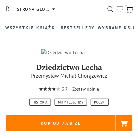
STRONA GŁÓWNA
WSZYSTKIE KSIĄŻKI
BESTSELLERY
WYBRANE KSIĄ
Dziedzictwo Lecha
Przemysław Michał Chorążewicz
3.7
Zostaw opinię
HISTORIA
MITY I LEGENDY
POLSKI
KUP OD 7.88