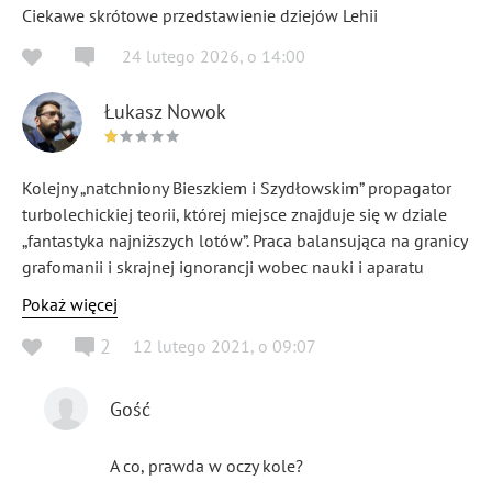
Ciekawe skrótowe przedstawienie dziejów Lehii
24 lutego 2026
,
o
14:00
Łukasz Nowok
Kolejny „natchniony Bieszkiem i Szydłowskim” propagator
turbolechickiej teorii, której miejsce znajduje się w dziale
„fantastyka najniższych lotów”. Praca balansująca na granicy
grafomanii i skrajnej ignorancji wobec nauki i aparatu
naukowego historyka.
Pokaż więcej
2
12 lutego 2021
,
o
09:07
Gość
A co, prawda w oczy kole?