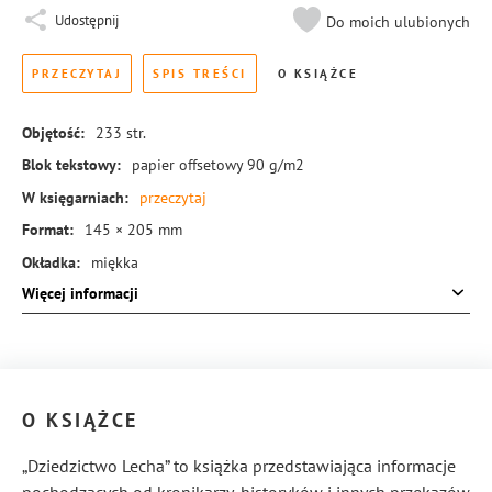
Udostępnij
Do moich ulubionych
PRZECZYTAJ
SPIS TREŚCI
O KSIĄŻCE
Objętość:
233
str.
Blok tekstowy:
papier offsetowy 90 g/m2
W księgarniach:
przeczytaj
Format:
145 × 205 mm
Okładka:
miękka
Więcej informacji
Rodzaj oprawy:
blok klejony
ISBN:
978-83-8221-529-8
O KSIĄŻCE
„Dziedzictwo Lecha” to książka przedstawiająca informacje