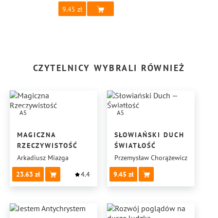
9.45
CZYTELNICY WYBRALI RÓWNIEŻ
A5
A5
MAGICZNA
SŁOWIAŃSKI DUCH —
RZECZYWISTOŚĆ
ŚWIATŁOŚĆ
Arkadiusz Miazga
Przemysław Chorążewicz
23.63
4.4
9.45