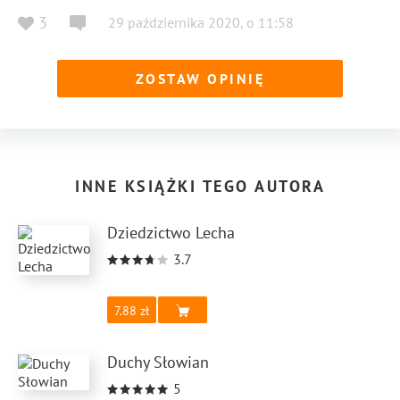
3
29 października 2020
,
o
11:58
ZOSTAW OPINIĘ
INNE KSIĄŻKI TEGO AUTORA
Dziedzictwo Lecha
3.7
7.88
Duchy Słowian
5