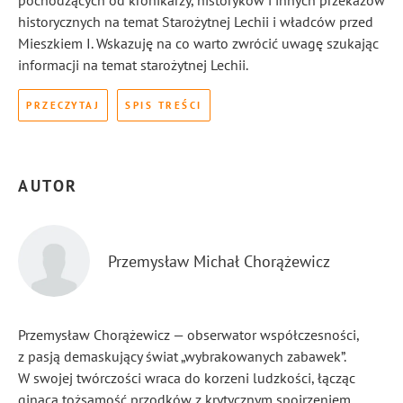
pochodzących od kronikarzy, historyków i innych przekazów
historycznych na temat Starożytnej Lechii i władców przed
Mieszkiem I. Wskazuję na co warto zwrócić uwagę szukając
informacji na temat starożytnej Lechii.
PRZECZYTAJ
SPIS TREŚCI
AUTOR
Przemysław Michał Chorążewicz
Przemysław Chorążewicz — obserwator współczesności,
z pasją demaskujący świat „wybrakowanych zabawek”.
W swojej twórczości wraca do korzeni ludzkości, łącząc
ginącą tożsamość przodków z krytycznym spojrzeniem