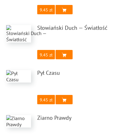
9.45
Słowiański Duch — Światłość
9.45
Pył Czasu
9.45
Ziarno Prawdy