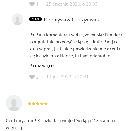
1
25 stycznia 2026
,
o
20:03
Przemysław Chorążewicz
autor
Po Pana komentarzu widzę, że musiał Pan dość
skrupulatnie przeczyć książkę... Trafił Pan jak
kulą w płot, jest takie powiedzenie nie ocenia
się książki po okładce, tu bym odebrał to
dosłownie...
Pokaż więcej
2
1 lipca 2022
,
o
20:41
Genialny autor! Książka fascynuje i "wciąga" Czekam na
więcej :)