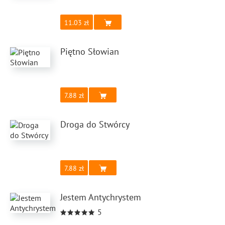
11.03
Piętno Słowian
7.88
Droga do Stwórcy
7.88
Jestem Antychrystem
5