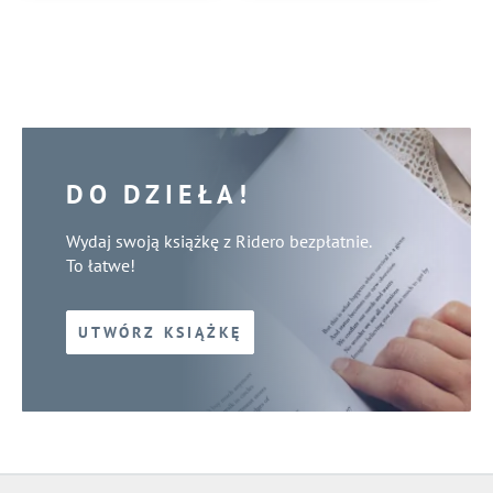
DO DZIEŁA!
Wydaj swoją książkę z Ridero bezpłatnie.
To łatwe!
UTWÓRZ KSIĄŻKĘ