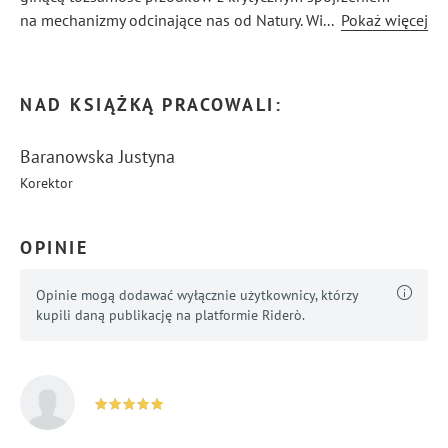
na mechanizmy odcinające nas od Natury. Wierzy,
...
Pokaż więcej
że prawdziwa siła nie drzemie w niebiosach, lecz
w zdecydowanym działaniu.
NAD KSIĄŻKĄ PRACOWALI:
Baranowska Justyna
Korektor
OPINIE
Opinie mogą dodawać wyłącznie użytkownicy, którzy
kupili daną publikację na platformie Riderò.