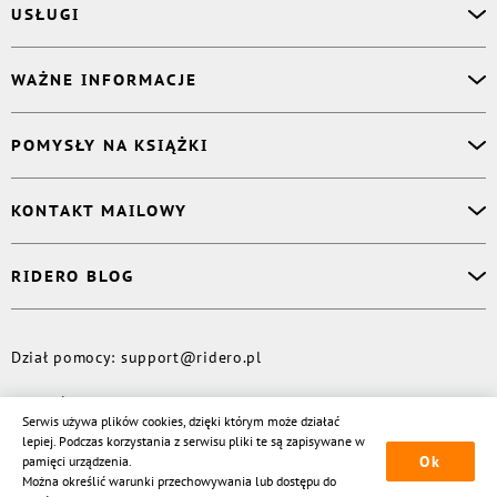
USŁUGI
Asystent osobisty
WAŻNE INFORMACJE
Korektor
Projektant okładki
O nas
POMYSŁY NA KSIĄŻKI
Druk Twojej książki
Książki Ridero
Publikacja
Pomoc
Książka wspomnień
KONTAKT MAILOWY
Polityka prywatności
Dzienniczek malucha
Książka eksperta
Dział pomocy
:
support@ridero.pl
RIDERO BLOG
Wydaj tomik poezji
Kontakt dla mediów
:
pr@ridero.pl
Dzieci też mogą pisać!
Więcej
Dział pomocy
:
support@ridero.pl
© Rideró, 2013—
2026
Serwis używa plików cookies, dzięki którym może działać
lepiej. Podczas korzystania z serwisu pliki te są zapisywane w
Ok
pamięci urządzenia.
Można określić warunki przechowywania lub dostępu do