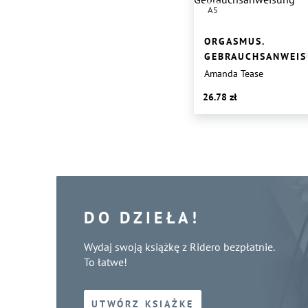
A5
ORGASMUS.
GEBRAUCHSANWEI
Amanda Tease
26.78
DO DZIEŁA!
Wydaj swoją książkę z Ridero bezpłatnie.
To łatwe!
UTWÓRZ KSIĄŻKĘ