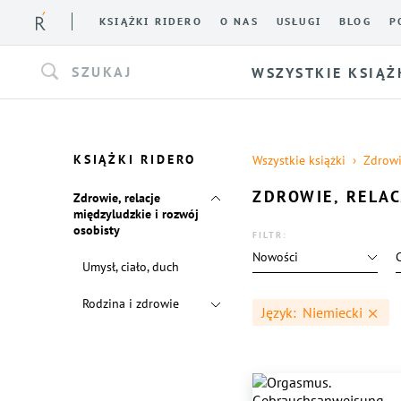
KSIĄŻKI RIDERO
O NAS
USŁUGI
BLOG
P
SZUKAJ
WSZYSTKIE KSIĄŻ
KSIĄŻKI RIDERO
Wszystkie książki
Zdrowi
ZDROWIE, RELAC
Zdrowie, relacje
międzyludzkie i rozwój
osobisty
FILTR:
Nowości
Umysł, ciało, duch
Rodzina i zdrowie
Język:
Niemiecki