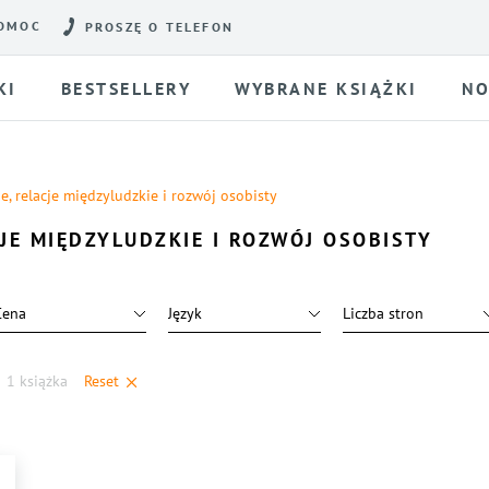
OMOC
PROSZĘ O TELEFON
KI
BESTSELLERY
WYBRANE KSIĄŻKI
NO
e, relacje międzyludzkie i rozwój osobisty
JE MIĘDZYLUDZKIE I ROZWÓJ OSOBISTY
Cena
Język
Liczba stron
1 książka
Reset