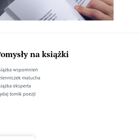
omysły na książki
siążka wspomnień
zienniczek malucha
siążka eksperta
ydaj tomik poezji