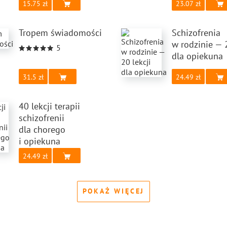
15.75
23.07
Tropem świadomości
Schizofrenia
w rodzinie — 2
5
dla opiekuna
31.5
24.49
40 lekcji terapii
schizofrenii
dla chorego
i opiekuna
24.49
POKAŻ WIĘCEJ