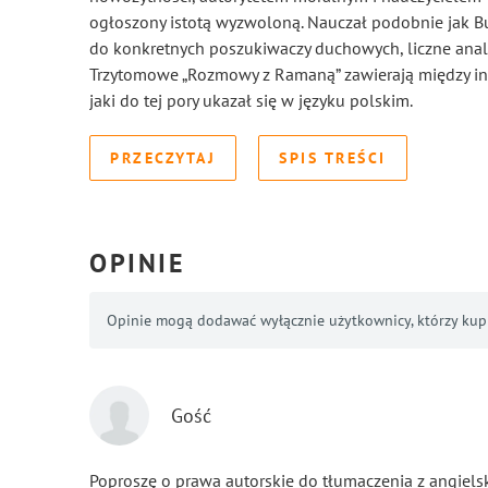
ogłoszony istotą wyzwoloną. Nauczał podobnie jak Bu
do konkretnych poszukiwaczy duchowych, liczne analog
Trzytomowe „Rozmowy z Ramaną” zawierają między innym
jaki do tej pory ukazał się w języku polskim.
PRZECZYTAJ
SPIS TREŚCI
OPINIE
Opinie mogą dodawać wyłącznie użytkownicy, którzy kupil
Gość
Poproszę o prawa autorskie do tłumaczenia z angiels