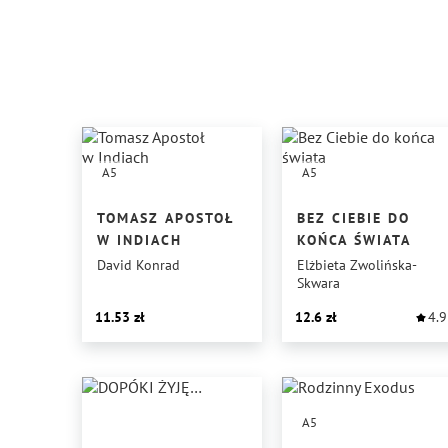
A5
A5
TOMASZ APOSTOŁ
BEZ CIEBIE DO
W INDIACH
KOŃCA ŚWIATA
David Konrad
Elżbieta Zwolińska-
Skwara
11.53
12.6
4.9
A5