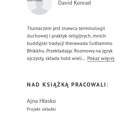
David Konrad
Tłumaczem jest znawca terminologii
duchowej i praktyk religijnych, mnich
buddyjski tradycji therawada Suthammo
Bhikkhu. Przekładając Rozmowy na język
ojczysty, składa hołd wielkiemu
...
Pokaż więcej
mistrzowi, ale także wszystkim, którzy tę
tak trudną drogę do wnętrza siebie
podejmują. Oprócz dialogów publikacja
NAD KSIĄŻKĄ PRACOWALI:
zawiera biografię Ramany Maharisziego,
krótką charakterystykę proponowanych
Ajna Hłasko
przez niego praktyk oraz, w trzecim
Projekt okładki
tomie, własną interpretację porównującą
„Rozmowy” między innymi z naukami
Buddy i Jezusa.