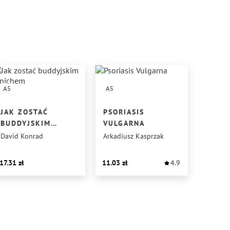
A5
A5
JAK ZOSTAĆ
PSORIASIS
BUDDYJSKIM
VULGARNA
MNICHEM
David Konrad
Arkadiusz Kasprzak
17.31
11.03
4.9