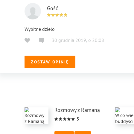
Gość
Wybitne dzieło
30 grudnia 2019
,
o
20:08
ZOSTAW OPINIĘ
Rozmowy z Ramaną
5