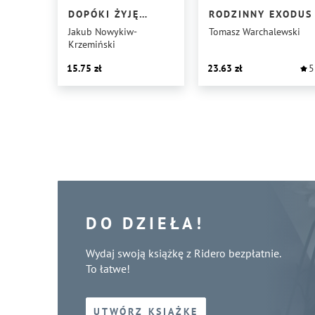
DOPÓKI ŻYJĘ…
RODZINNY EXODUS
Jakub Nowykiw-
Tomasz Warchalewski
Krzemiński
15.75
23.63
5
DO DZIEŁA!
Wydaj swoją książkę z Ridero bezpłatnie.
To łatwe!
UTWÓRZ KSIĄŻKĘ