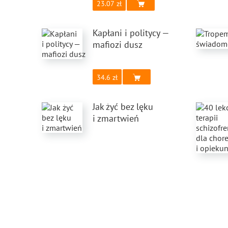
23.07
Kapłani i politycy —
mafiozi dusz
34.6
Jak żyć bez lęku
i zmartwień