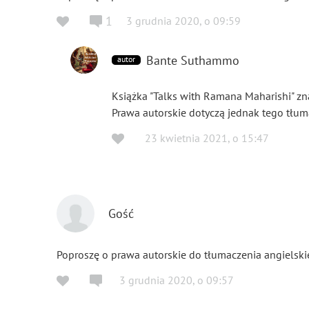
1
3 grudnia 2020
,
o
09:59
Bante Suthammo
autor
Książka "Talks with Ramana Maharishi" zn
Prawa autorskie dotyczą jednak tego tłum
23 kwietnia 2021
,
o
15:47
Gość
Poproszę o prawa autorskie do tłumaczenia angielski
3 grudnia 2020
,
o
09:57