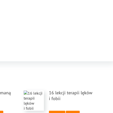
amaną
16 lekcji terapii lęków
i fobii