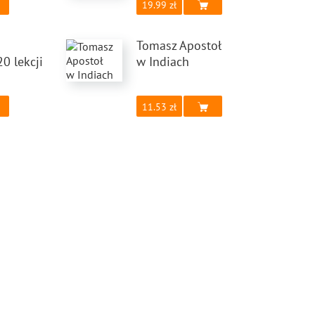
19.99
Tomasz Apostoł
0 lekcji
w Indiach
11.53