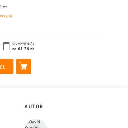
6
str.
eczytaj
8-83-8189-558-3
drukowana
A5
za
61.26
AUTOR