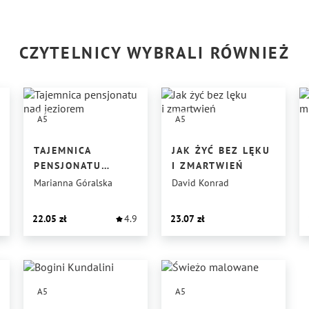
CZYTELNICY WYBRALI RÓWNIEŻ
A5
A5
TAJEMNICA
JAK ŻYĆ BEZ LĘKU
PENSJONATU
I ZMARTWIEŃ
NAD JEZIOREM
Marianna Góralska
David Konrad
22.05
4.9
23.07
A5
A5