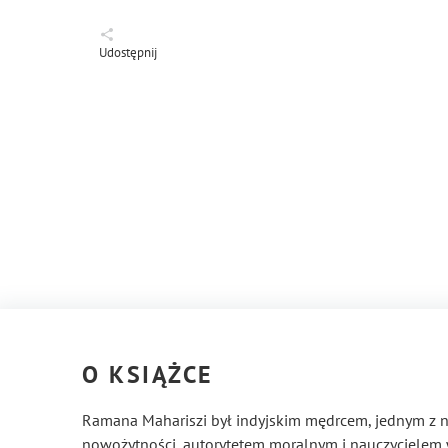
Udostępnij
O KSIĄŻCE
Ramana Mahariszi był indyjskim mędrcem, jednym z n
nowożytności, autorytetem moralnym i nauczycielem 