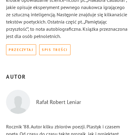
krótkie opowiadanie science-fiction pt. „Makabra Cadabra!”,
jakie opisuje eksperyment pewnego naukowca igrającego
ze sztuczną inteligencją. Następnie znajduje się kilkanaście
tekstów poetyckich. Ostatnia część pt. „Pamiętając
przyszłość”, to nota autobiograficzna. Książka przeznaczona
jest dla osób pełnoletnich.
PRZECZYTAJ
SPIS TREŚCI
AUTOR
Rafał Robert Leniar
Rocznik ’88. Autor kilku zbiorów poezji. Plastyk i czasem
poeta. Od czasu do czasu także prozaik, jak i projektant