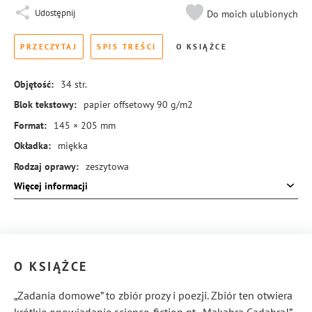
Udostępnij
Do moich ulubionych
PRZECZYTAJ
SPIS TREŚCI
O KSIĄŻCE
Objętość:
34
str.
Blok tekstowy:
papier offsetowy 90 g/m2
Format:
145 × 205 mm
Okładka:
miękka
Rodzaj oprawy:
zeszytowa
Więcej informacji
ISBN:
978-83-8369-174-9
O KSIĄŻCE
„Zadania domowe” to zbiór prozy i poezji. Zbiór ten otwiera