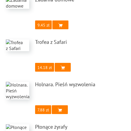
9.45
Trofea z Safari
14.18
Holnara. Pieśń wyzwolenia
7.88
Płonące żyrafy