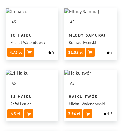
A5
A5
TO HAIKU
MŁODY SAMURAJ
Michał Walendowski
Konrad Iwański
4.73
5
11.03
5
A5
A5
11 HAIKU
HAIKU TWÓR
Rafał Leniar
Michał Walendowski
6.3
3.94
4.5