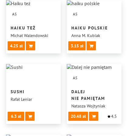
A5
A5
HAIKU TEŻ
HAIKU POLSKIE
Michał Walendowski
Anna M. Kubiak
4.25
3.15
A5
SUSHI
DALEJ
NIE PAMIĘTAM
Rafał Leniar
Natasza Wojtyniak
6.3
20.48
4.5