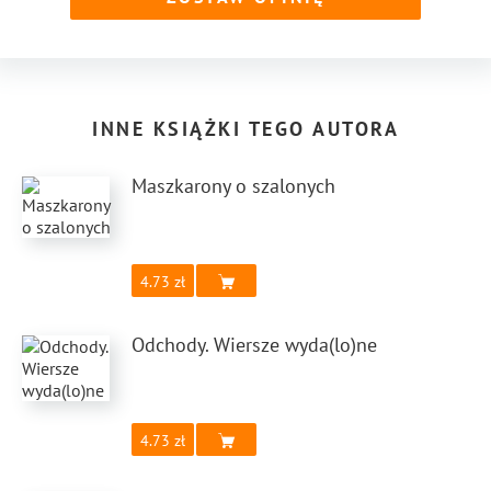
INNE KSIĄŻKI TEGO AUTORA
Maszkarony o szalonych
4.73
Odchody. Wiersze wyda(lo)ne
4.73