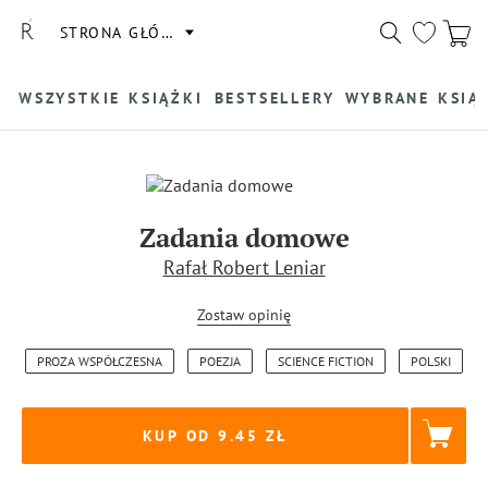
STRONA GŁÓWNA
WSZYSTKIE KSIĄŻKI
BESTSELLERY
WYBRANE KSIĄ
Zadania domowe
Rafał Robert Leniar
Zostaw opinię
PROZA WSPÓŁCZESNA
POEZJA
SCIENCE FICTION
POLSKI
KUP OD 9.45