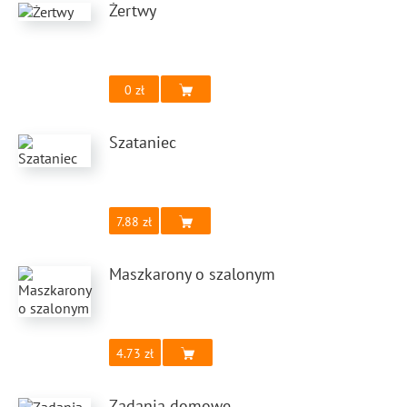
Żertwy
0
Szataniec
7.88
Maszkarony o szalonym
4.73
Zadania domowe