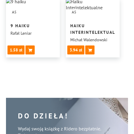
A5
A5
9 HAIKU
HAIKU
INTERINTELEKTUALNE
Rafał Leniar
Michał Walendowski
1.58
3.94
DO DZIEŁA!
Wydaj swoją książkę z Ridero bezpłatnie.