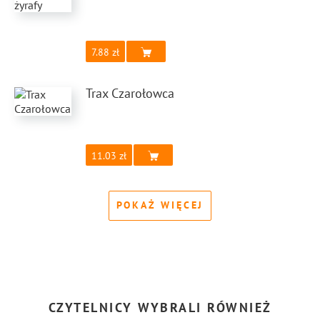
7.88
Trax Czarołowca
11.03
POKAŻ WIĘCEJ
CZYTELNICY WYBRALI RÓWNIEŻ