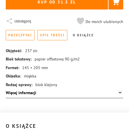
KUP OD 31.5
Udostępnij
Do moich ulubionych
PRZECZYTAJ
SPIS TREŚCI
O KSIĄŻCE
Objętość:
237
str.
Blok tekstowy:
papier offsetowy 90 g/m2
Format:
145 × 205 mm
Okładka:
miękka
Rodzaj oprawy:
blok klejony
Więcej informacji
ISBN:
978-83-8431-182-0
O KSIĄŻCE