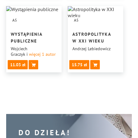
SKLEPIE
INTERNETOWYM
A5
A5
WYSTĄPIENIA
ASTROPOLITYKA
PUBLICZNE
W XXI WIEKU
Wojciech
Andrzej Lebiedowicz
Graczyk
i
więcej 1
autor
11.03
15.75
DO DZIEŁA!