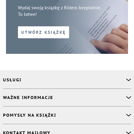
Wydaj swoją książkę z Ridero bezpłatnie.
To łatwe!
UTWÓRZ KSIĄŻKĘ
USŁUGI
Asystent osobisty
WAŻNE INFORMACJE
Korektor
Projektant okładki
O nas
POMYSŁY NA KSIĄŻKI
Druk Twojej książki
Książki Ridero
Publikacja
Pomoc
Książka wspomnień
KONTAKT MAILOWY
Polityka prywatności