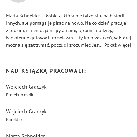
Marta Schneider — kobieta, która nie tylko słucha historii
innych, ale pomaga je pisać na nowo. Na co dzień pracuje
z ludźmi, ich emocjami, pytaniami, lękami i nadzieją.
Nie oferuje gotowych rozwiązań — tylko przestrzeń, w której
można się zatrzymać, poczuć i zrozumieć. Jest certyfikowaną
...
Pokaż więcej
trenerką kompetencji miękkich. Swoją wiedzę zdobywała
przez trzy lata na Wydziale Socjologii Uniwersytetu im.
Adama Mickiewicza w Poznaniu, ale to życie — i ludzie —
NAD KSIĄŻKĄ PRACOWALI:
nauczyli ją najwięcej.
Wojciech Graczyk
Projekt okładki
Wojciech Graczyk
Korektor
Marta Schneider