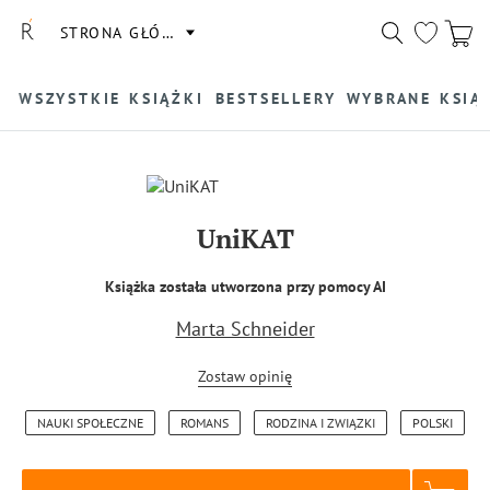
STRONA GŁÓWNA
WSZYSTKIE KSIĄŻKI
BESTSELLERY
WYBRANE KSIĄ
UniKAT
Książka została utworzona przy pomocy AI
Marta Schneider
Zostaw opinię
NAUKI SPOŁECZNE
ROMANS
RODZINA I ZWIĄZKI
POLSKI