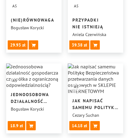
A5
A5
(NIE)RÓWNOWAGA
PRZYPADKI
NIE ISTNIEJĄ
Bogusław Korycki
Aniela Czerwińska
29.93
39.38
A5
A5
JEDNOOSOBOWA
JAK NAPISAĆ
DZIAŁALNOŚĆ
SAMEMU POLITYKĘ
GOSPODARCZA
Bogusław Korycki
BEZPIECZEŃSTWA
CZY SPÓŁKA
Cezary Suchan
PRZETWARZANIA
Z OGRANICZONĄ
18.9
14.18
DANYCH
ODPOWIEDZIALNOŚCIĄ?
OSOBOWYCH W