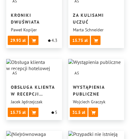
A5
A5
KRONIKI
ZA KULISAMI
DWUŚWIATA
UCZUĆ
Paweł Kopijer
Marta Schneider
29.93
4.3
15.75
A5
A5
OBSŁUGA KLIENTA
WYSTĄPIENIA
W RECEPCJI
PUBLICZNE
HOTELOWEJ
Jacek Jędrzejczak
Wojciech Graczyk
15.75
5
31.5