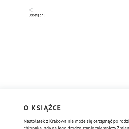
Udostępnij
O KSIĄŻCE
Nastolatek z Krakowa nie może się otrząsnąć po rodzinn
chłopaka, gdy na jego drodze stanie tajemniczy Zmie