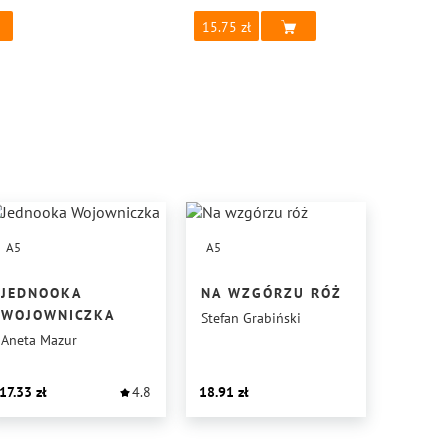
15.75
A5
A5
JEDNOOKA
NA WZGÓRZU RÓŻ
WOJOWNICZKA
Stefan Grabiński
Aneta Mazur
17.33
4.8
18.91