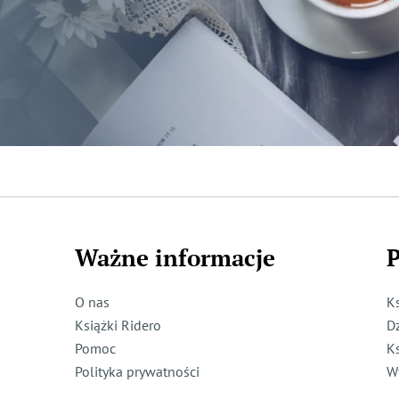
Ważne informacje
P
O nas
K
Książki Ridero
D
Pomoc
K
Polityka prywatności
W