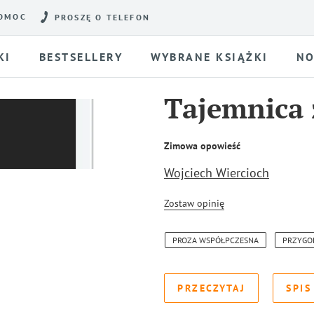
OMOC
PROSZĘ O TELEFON
KI
BESTSELLERY
WYBRANE KSIĄŻKI
NO
Tajemnica z
Zimowa opowieść
Wojciech Wiercioch
Zostaw opinię
PROZA WSPÓŁPCZESNA
PRZYGO
PRZECZYTAJ
SPIS