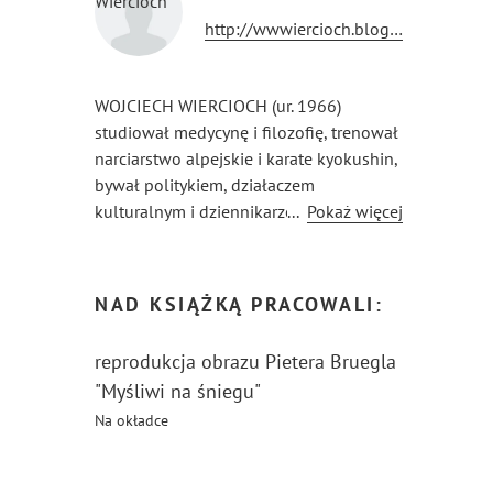
http://wwwiercioch.blog.onet.pl/
WOJCIECH WIERCIOCH (ur. 1966)
studiował medycynę i filozofię, trenował
narciarstwo alpejskie i karate kyokushin,
bywał politykiem, działaczem
kulturalnym i dziennikarzem. Jest
...
Pokaż więcej
autorem kilkunastu książek — ostatnia
to „Krótka historia głupoty i mądrości”;
jego myśli znalazły się w renomowanych
NAD KSIĄŻKĄ PRACOWALI:
antologiach aforyzmów, a zredagowane
przez niego antologie anegdot stały się
reprodukcja obrazu Pietera Bruegla
bestsellerami. Żyje niespokojnie z żoną
"Myśliwi na śniegu"
Jolantą, dziećmi Grzesiem i Agatką,
Na okładce
suczką Nuką oraz kotkami Weną i Pippi.