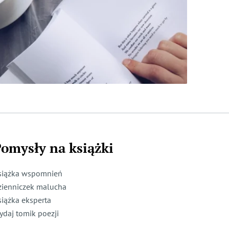
omysły na książki
siążka wspomnień
zienniczek malucha
siążka eksperta
ydaj tomik poezji