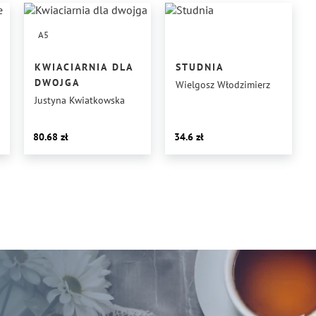
A5
KWIACIARNIA DLA
STUDNIA
DWOJGA
Wielgosz Włodzimierz
Justyna Kwiatkowska
80.68
34.6