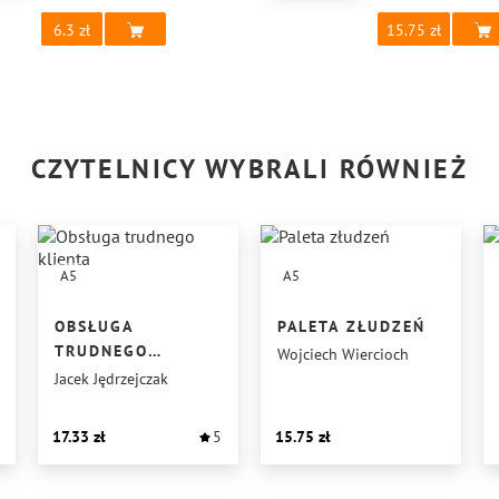
6.3
15.75
CZYTELNICY WYBRALI RÓWNIEŻ
A5
A5
OBSŁUGA
PALETA ZŁUDZEŃ
TRUDNEGO
Wojciech Wiercioch
KLIENTA
Jacek Jędrzejczak
17.33
5
15.75