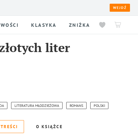
WEJDŹ
WOŚCI
KLASYKA
ZNIŻKA
łotych liter
DA
LITERATURA MŁODZIEŻOWA
ROMANS
POLSKI
 TREŚCI
O KSIĄŻCE