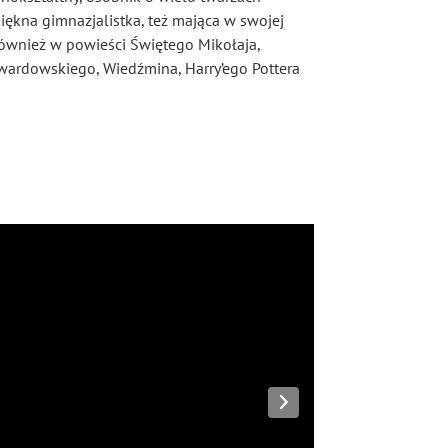
piękna gimnazjalistka, też mająca w swojej
 również w powieści Świętego Mikołaja,
wardowskiego, Wiedźmina, Harry’ego Pottera