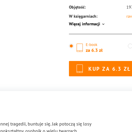
Objętość:
19
W księgarniach:
rav
prz
Więcej informacji
ISBN:
97
E-book
za
6.3
KUP ZA
6.3
ej tragedii, buntuje się. Jak potoczą się losy
nnokształtny, osobnik o wielu twarzach