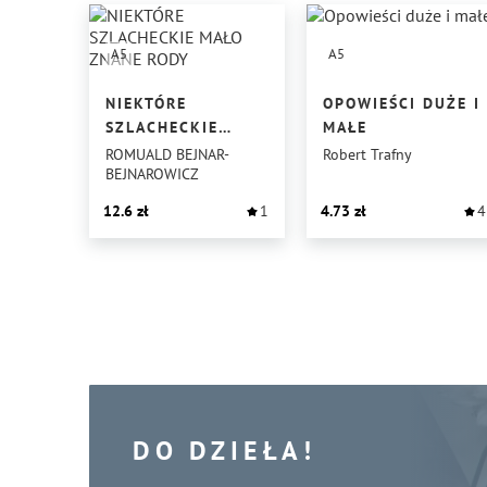
A5
A5
NIEKTÓRE
OPOWIEŚCI DUŻE I
SZLACHECKIE
MAŁE
MAŁO ZNANE RODY
ROMUALD BEJNAR-
Robert Trafny
BEJNAROWICZ
12.6
1
4.73
4
DO DZIEŁA!