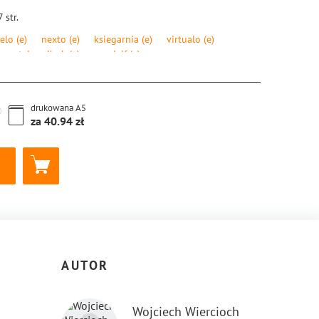
7
str.
elo
(e)
nexto
(e)
ksiegarnia
(e)
virtualo
(e)
eczytaj
ibuk
(e)
gandalf
(e)
8-83-8104-497-4
drukowana
A5
za
40.94
AUTOR
Wojciech Wiercioch