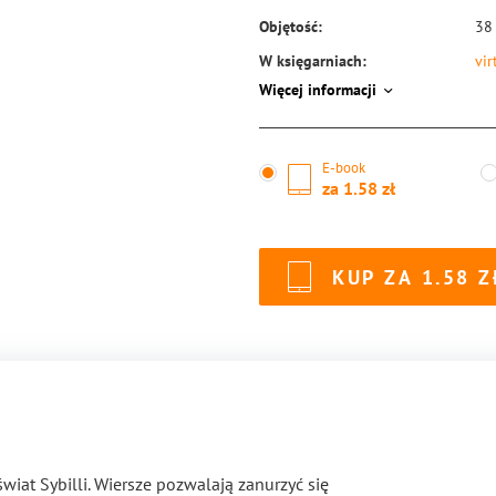
Objętość:
38
W księgarniach:
vir
Więcej informacji
ISBN:
97
E-book
za
1.58
KUP ZA
1.58
iat Sybilli. Wiersze pozwalają zanurzyć się