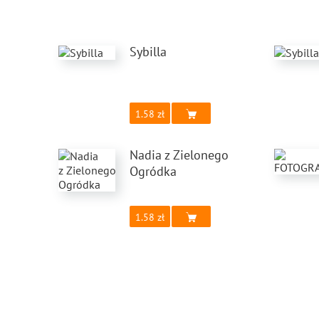
Sybilla
1.58
Nadia z Zielonego
Ogródka
1.58