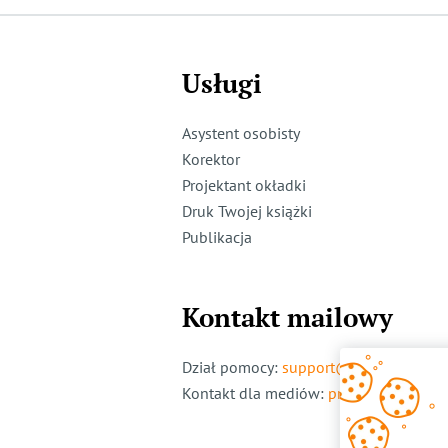
Usługi
Asystent osobisty
Korektor
Projektant okładki
Druk Twojej książki
Publikacja
Kontakt mailowy
Dział pomocy
:
support@ridero.pl
Kontakt dla mediów
:
pr@ridero.pl