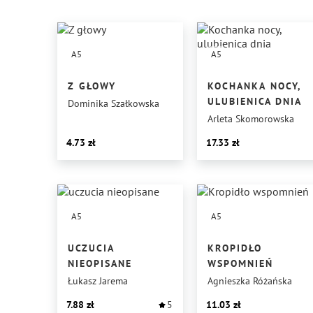
A5
A5
Z GŁOWY
KOCHANKA NOCY,
ULUBIENICA DNIA
Dominika Szałkowska
Arleta Skomorowska
4.73
17.33
A5
A5
UCZUCIA
KROPIDŁO
NIEOPISANE
WSPOMNIEŃ
Łukasz Jarema
Agnieszka Różańska
7.88
5
11.03