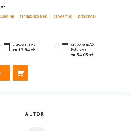
str.
tualo
(e)
taniaksiazka
(e)
gandalf
(e)
przeczytaj
8-83-8155-053-6
drukowana
A5
drukowana
A5
za
12.84
Kolorowa
za
34.05
AUTOR