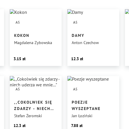
A5
A5
KOKON
DAMY
Magdalena Zybowska
Anton Czechow
3.15
12.3
A5
A5
,,COKOLWIEK SIĘ
POEZJE
ZDARZY - NIECH
WYSZEPTANE
UDERZA WE
Stefan Żeromski
Jan Łoziński
MNIE..."
12.3
7.88