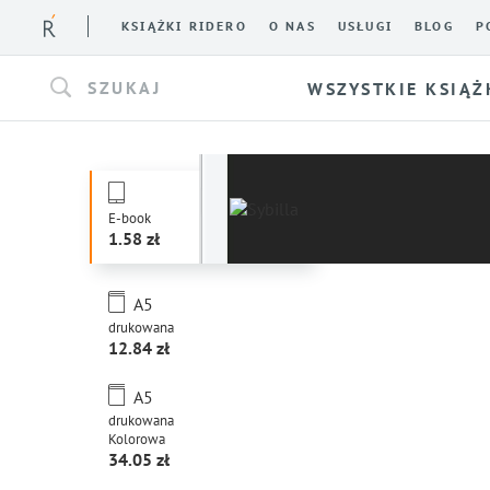
KSIĄŻKI RIDERO
O NAS
USŁUGI
BLOG
P
SZUKAJ
WSZYSTKIE KSIĄŻ
E-book
1.58
A5
drukowana
12.84
A5
drukowana
Kolorowa
34.05