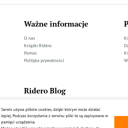
Ważne informacje
P
O nas
K
Książki Ridero
D
Pomoc
K
Polityka prywatności
W
Ridero Blog
Dzieci też mogą pisać!
Serwis używa plików cookies, dzięki którym może działać
Więcej
lepiej. Podczas korzystania z serwisu pliki te są zapisywane w
pamięci urządzenia.