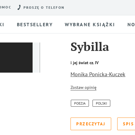
OMOC
PROSZĘ O TELEFON
KI
BESTSELLERY
WYBRANE KSIĄŻKI
NO
Sybilla
i jej świat cz. IV
Monika Ponicka-Kuczek
Zostaw opinię
POEZJA
POLSKI
PRZECZYTAJ
SPIS