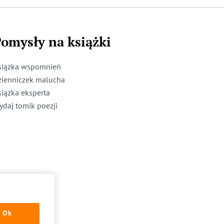
omysły na książki
siążka wspomnień
zienniczek malucha
siążka eksperta
ydaj tomik poezji
Ok