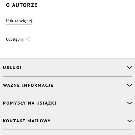
O AUTORZE
Pokaż więcej
Udostępnij
USŁUGI
Asystent osobisty
WAŻNE INFORMACJE
Korektor
Projektant okładki
O nas
POMYSŁY NA KSIĄŻKI
Druk Twojej książki
Książki Ridero
Publikacja
Pomoc
Książka wspomnień
KONTAKT MAILOWY
Polityka prywatności
Dzienniczek malucha
Książka eksperta
Dział pomocy
:
support@ridero.pl