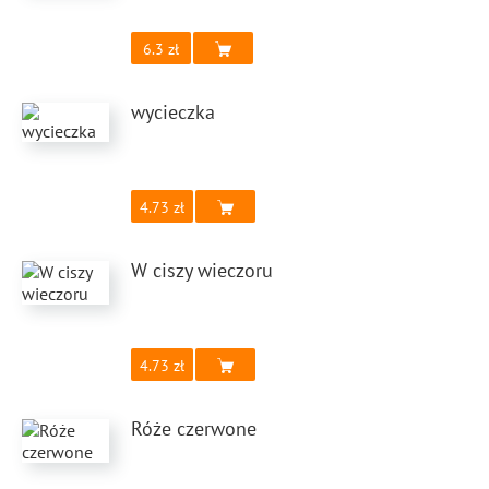
6.3
wycieczka
4.73
W ciszy wieczoru
4.73
Róże czerwone