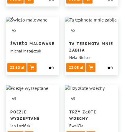
A5
A5
ŚWIEŻO MALOWANE
TA TĘSKNOTA MNIE
ZABIJA
Michał Matejczuk
Nela Nielsen
23.63
5
22.05
5
A5
A5
POEZJE
TRZY ZŁOTE
WYSZEPTANE
WDECHY
Jan Łoziński
EwelCia