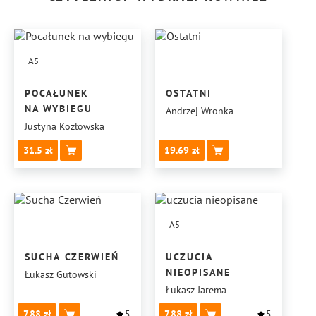
A5
POCAŁUNEK
OSTATNI
NA WYBIEGU
Andrzej Wronka
Justyna Kozłowska
31.5
19.69
A5
SUCHA CZERWIEŃ
UCZUCIA
NIEOPISANE
Łukasz Gutowski
Łukasz Jarema
7.88
5
7.88
5