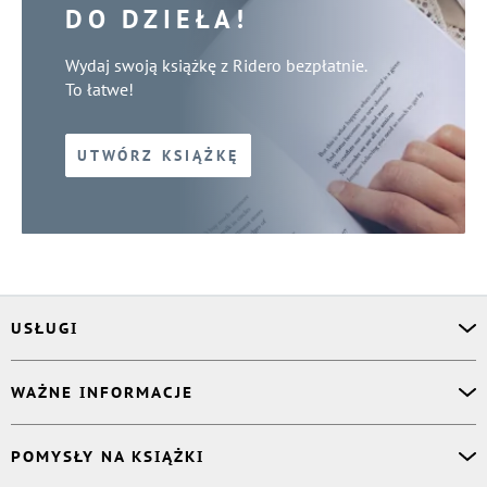
DO DZIEŁA!
Wydaj swoją książkę z Ridero bezpłatnie.
To łatwe!
UTWÓRZ KSIĄŻKĘ
USŁUGI
Asystent osobisty
WAŻNE INFORMACJE
Korektor
Projektant okładki
O nas
POMYSŁY NA KSIĄŻKI
Druk Twojej książki
Książki Ridero