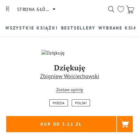
STRONA GŁÓWNA
WSZYSTKIE KSIĄŻKI
BESTSELLERY
WYBRANE KSIĄ
Dziękuję
Zbigniew Wojciechowski
Zostaw opinię
POEZJA
POLSKI
KUP OD 3.15