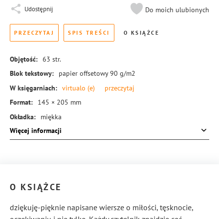
Udostępnij
Do moich ulubionych
PRZECZYTAJ
SPIS TREŚCI
O KSIĄŻCE
Objętość:
63
str.
Blok tekstowy:
papier offsetowy 90 g/m2
W księgarniach:
virtualo
(e)
przeczytaj
Format:
145 × 205 mm
Okładka:
miękka
Więcej informacji
Rodzaj oprawy:
blok klejony
ISBN:
978-83-8126-423-5
O KSIĄŻCE
dziękuję-pięknie napisane wiersze o miłości, tęsknocie,