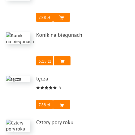
7.88
Konik na biegunach
3.15
tęcza
5
7.88
Cztery pory roku