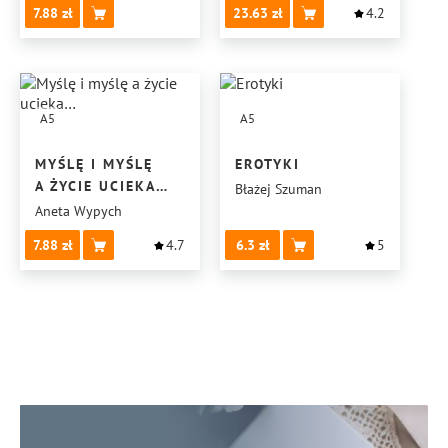
7.88
23.63
4.2
A5
A5
MYŚLĘ I MYŚLĘ
EROTYKI
A ŻYCIE UCIEKA…
Błażej Szuman
Aneta Wypych
7.88
4.7
6.3
5