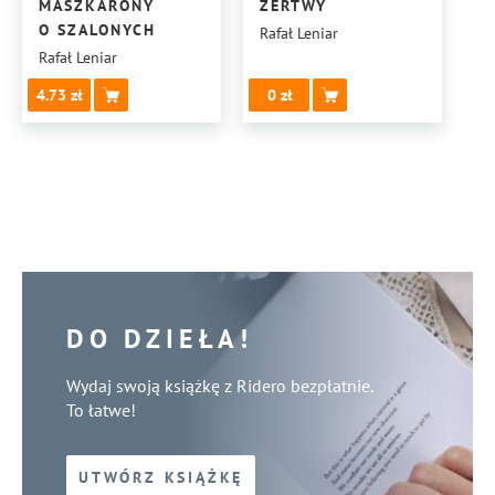
MASZKARONY
ŻERTWY
O SZALONYCH
Rafał Leniar
Rafał Leniar
4.73
0
DO DZIEŁA!
Wydaj swoją książkę z Ridero bezpłatnie.
To łatwe!
UTWÓRZ KSIĄŻKĘ