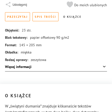
Udostępnij
Do moich ulubionych
PRZECZYTAJ
SPIS TREŚCI
O KSIĄŻCE
Objętość:
23
str.
Blok tekstowy:
papier offsetowy 90 g/m2
Format:
145 × 205 mm
Okładka:
miękka
Rodzaj oprawy:
zeszytowa
Więcej informacji
ISBN:
978-83-8384-712-2
O KSIĄŻCE
W „świątyni dumania” znajduje kilkanaście tekstów