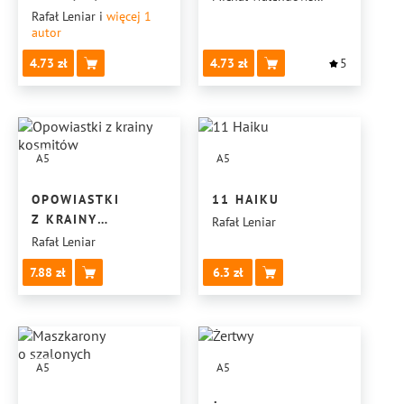
Rafał Leniar
i
więcej 1
autor
4.73
4.73
5
A5
A5
OPOWIASTKI
11 HAIKU
Z KRAINY
Rafał Leniar
KOSMITÓW
Rafał Leniar
7.88
6.3
A5
A5