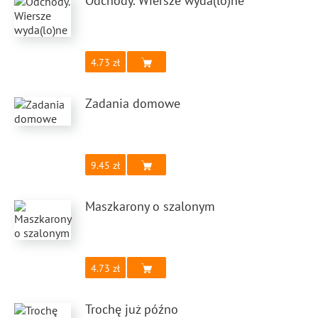
Odchody. Wiersze wyda(lo)ne
4.73
Zadania domowe
9.45
Maszkarony o szalonym
4.73
Trochę już późno