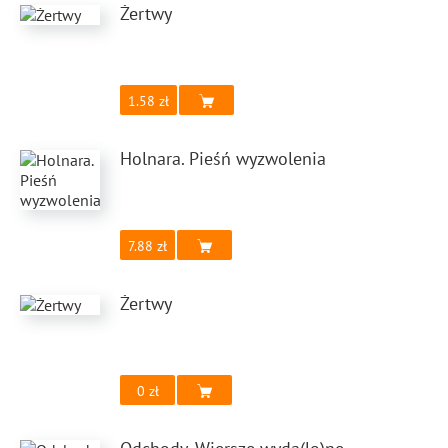
Żertwy
1.58
Holnara. Pieśń wyzwolenia
7.88
Żertwy
0