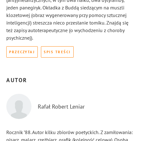
(anty)metafizycznych, w tym dwa haiku, dwa dytyramby,
jeden panegiryk. Okładka z Buddą siedzącym na muszli
klozetowej (obraz wygenerowany przy pomocy sztucznej
inteligencji) streszcza nieco przesłanie tomiku. Znajdą się
też zapisy autoterapeutyczne (o wychodzeniu z choroby
psychicznej).
PRZECZYTAJ
SPIS TREŚCI
AUTOR
Rafał Robert Leniar
Rocznik ’88. Autor kilku zbiorów poetyckich. Z zamiłowania:
pisarz, malarz, rzeźbiarz, grafik (kolejność celowa). Osoba