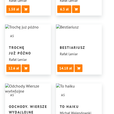
Rafał Leniar
Rafał Leniar
1.58
6.3
A5
TROCHĘ
BESTIARIUSZ
JUŻ PÓŹNO
Rafał Leniar
Rafał Leniar
12.6
14.18
A5
A5
ODCHODY. WIERSZE
TO HAIKU
WYDA(LO)NE
Michał Walendowski