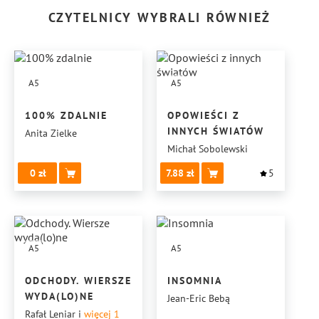
CZYTELNICY WYBRALI RÓWNIEŻ
A5
A5
100% ZDALNIE
OPOWIEŚCI Z
INNYCH ŚWIATÓW
Anita Zielke
Michał Sobolewski
0
7.88
5
A5
A5
ODCHODY. WIERSZE
INSOMNIA
WYDA(LO)NE
Jean-Eric Bebą
Rafał Leniar
i
więcej 1