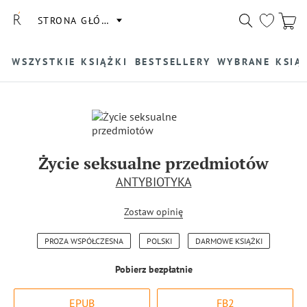
STRONA GŁÓWNA
WSZYSTKIE KSIĄŻKI
BESTSELLERY
WYBRANE KSIĄ
Życie seksualne przedmiotów
ANTYBIOTYKA
Zostaw opinię
PROZA WSPÓŁCZESNA
POLSKI
DARMOWE KSIĄŻKI
Pobierz bezpłatnie
EPUB
FB2