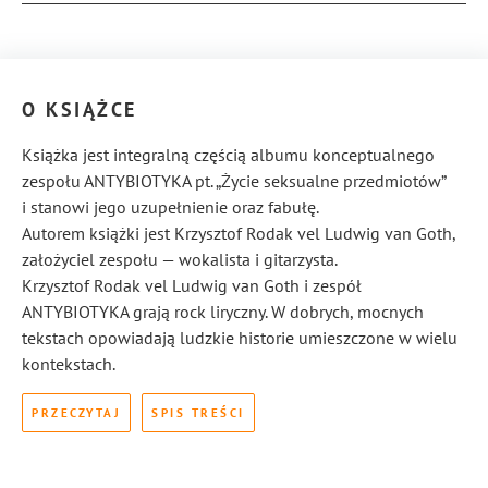
ISBN:
978-83-8155-725-2
O KSIĄŻCE
Książka jest integralną częścią albumu konceptualnego
zespołu ANTYBIOTYKA pt. „Życie seksualne przedmiotów”
i stanowi jego uzupełnienie oraz fabułę.
Autorem książki jest Krzysztof Rodak vel Ludwig van Goth,
założyciel zespołu — wokalista i gitarzysta.
Krzysztof Rodak vel Ludwig van Goth i zespół
ANTYBIOTYKA grają rock liryczny. W dobrych, mocnych
tekstach opowiadają ludzkie historie umieszczone w wielu
kontekstach.
PRZECZYTAJ
SPIS TREŚCI