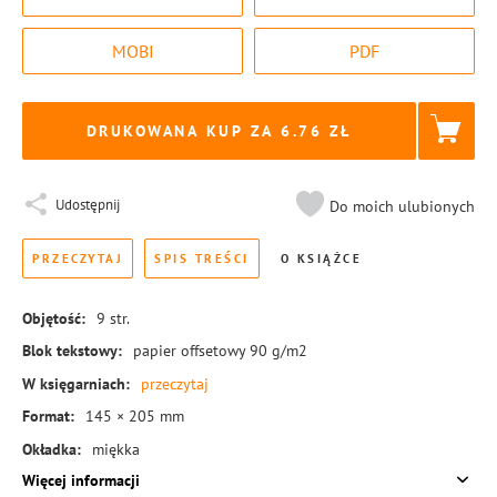
MOBI
PDF
DRUKOWANA KUP ZA
6.76
Udostępnij
Do moich ulubionych
PRZECZYTAJ
SPIS TREŚCI
O KSIĄŻCE
Objętość:
9
str.
Blok tekstowy:
papier offsetowy 90 g/m2
W księgarniach:
przeczytaj
Format:
145 × 205 mm
Okładka:
miękka
Więcej informacji
Rodzaj oprawy:
zeszytowa