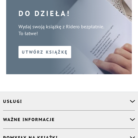
DO DZIEŁA!
Wydaj swoją książkę z Ridero bezpłatnie.
To łatwe!
UTWÓRZ KSIĄŻKĘ
USŁUGI
Asystent osobisty
WAŻNE INFORMACJE
Korektor
Projektant okładki
O nas
POMYSŁY NA KSIĄŻKI