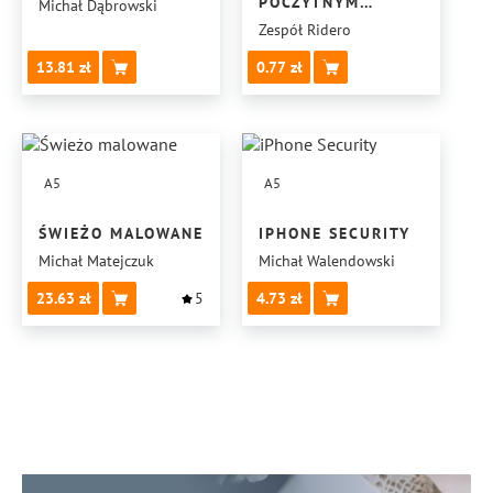
POCZYTNYM
Michał Dąbrowski
AUTOREM
Zespół Ridero
13.81
0.77
A5
A5
ŚWIEŻO MALOWANE
IPHONE SECURITY
Michał Matejczuk
Michał Walendowski
23.63
5
4.73