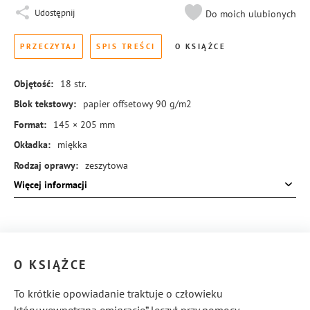
Udostępnij
Do moich ulubionych
PRZECZYTAJ
SPIS TREŚCI
O KSIĄŻCE
Objętość:
18
str.
Blok tekstowy:
papier offsetowy 90 g/m2
Format:
145 × 205 mm
Okładka:
miękka
Rodzaj oprawy:
zeszytowa
Więcej informacji
ISBN:
978-83-8273-920-6
O KSIĄŻCE
To krótkie opowiadanie traktuje o człowieku