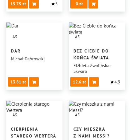
15.75
5
0
A5
A5
DAR
BEZ CIEBIE DO
KOŃCA ŚWIATA
Michał Dąbrowski
Elżbieta Zwolińska-
Skwara
13.81
12.6
4.9
A5
A5
CIERPIENIA
CZY MIESZKA
STAREGO WERTERA
Z NAMI MESSI?