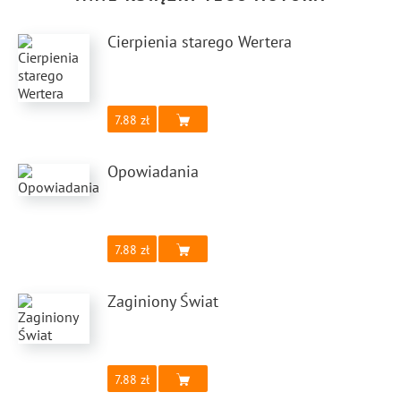
Cierpienia starego Wertera
7.88
Opowiadania
7.88
Zaginiony Świat
7.88