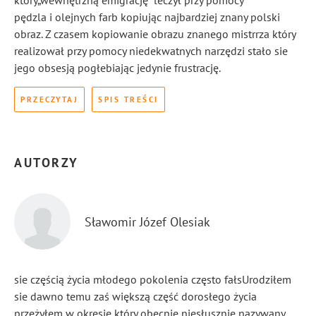
który„wewnętrzną emigrację” leczył przy pomocy
pędzla i olejnych farb kopiując najbardziej znany polski
obraz. Z czasem kopiowanie obrazu znanego mistrrza który
realizował przy pomocy niedekwatnych narzędzi stało sie
jego obsesją pogłebiając jedynie frustrację.
PRZECZYTAJ
SPIS TREŚCI
AUTORZY
Sławomir Józef Olesiak
sie częścią życia młodego pokolenia często fałsUrodziłem
sie dawno temu zaś większą część dorosłego życia
przeżyłem w okresie który obecnie niesłusznie nazywany