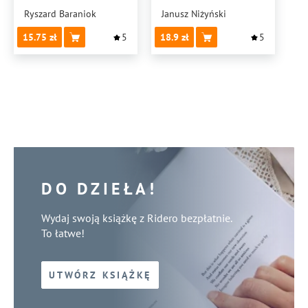
Ryszard Baraniok
Janusz Niżyński
15.75
5
18.9
5
DO DZIEŁA!
Wydaj swoją książkę z Ridero bezpłatnie.
To łatwe!
UTWÓRZ KSIĄŻKĘ