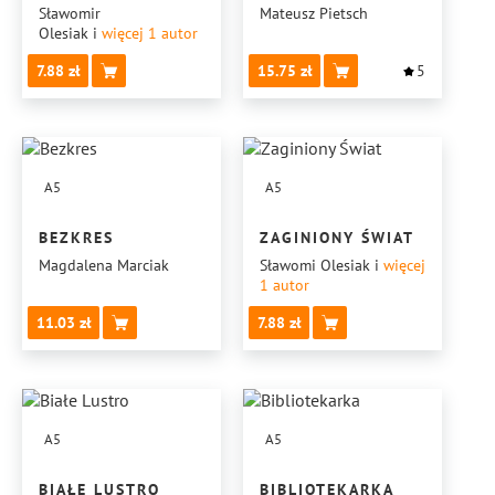
Sławomir
Mateusz Pietsch
Olesiak
i
więcej 1
autor
7.88
15.75
5
A5
A5
BEZKRES
ZAGINIONY ŚWIAT
Magdalena Marciak
Sławomi Olesiak
i
więcej
1
autor
11.03
7.88
A5
A5
BIAŁE LUSTRO
BIBLIOTEKARKA