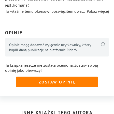
jest „komuną”.
To właśnie temu okresowi poświęciłem dwa opowiadania
...
Pokaż więcej
pn.„Zaginiony Świat” i Elizabeth. Oba traktuja
o przemianach ustrojowych bez politycznej poprawności
która obecnie stała zując obraz minionej rzeczywistości.
OPINIE
Opinie mogą dodawać wyłącznie użytkownicy, którzy
kupili daną publikację na platformie Riderò.
Ta książka jeszcze nie została oceniona. Zostaw swoją
opinię jako pierwszy!
ZOSTAW OPINIĘ
INNE KSIĄŻKI TEGO AUTORA