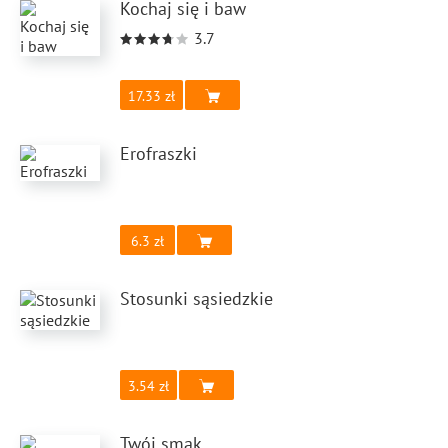
Kochaj się i baw
3.7
17.33
Erofraszki
6.3
Stosunki sąsiedzkie
3.54
Twój smak