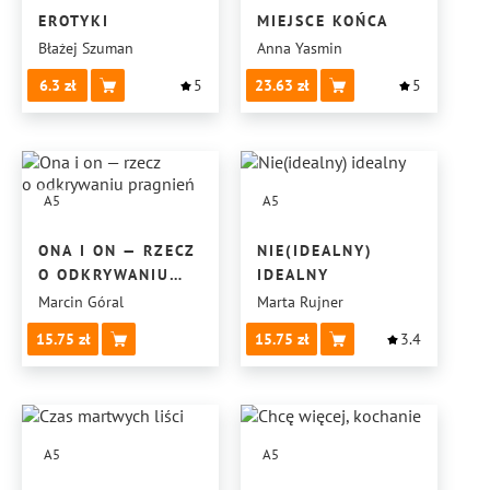
EROTYKI
MIEJSCE KOŃCA
Błażej Szuman
Anna Yasmin
6.3
5
23.63
5
A5
A5
ONA I ON — RZECZ
NIE(IDEALNY)
O ODKRYWANIU
IDEALNY
PRAGNIEŃ
Marcin Góral
Marta Rujner
15.75
15.75
3.4
A5
A5