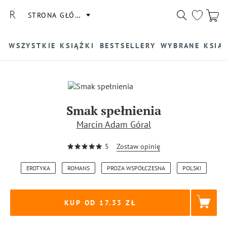
STRONA GŁÓWNA
WSZYSTKIE KSIĄŻKI
BESTSELLERY
WYBRANE KSIĄ
Smak spełnienia
Marcin Adam Góral
5
Zostaw opinię
EROTYKA
ROMANS
PROZA WSPÓŁCZESNA
POLSKI
KUP OD 17.33