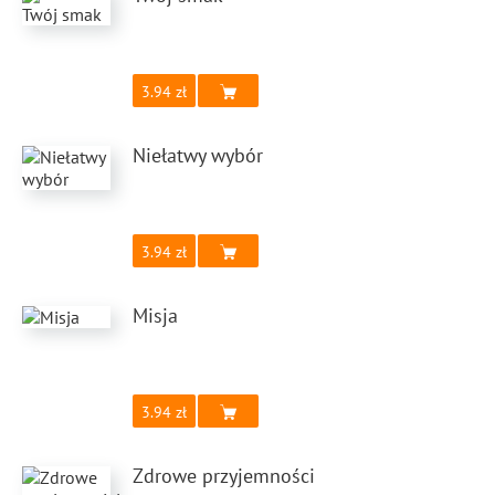
3.94
Niełatwy wybór
3.94
Misja
3.94
Zdrowe przyjemności