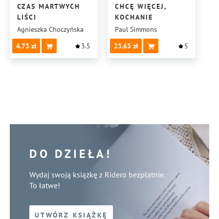
CZAS MARTWYCH
CHCĘ WIĘCEJ,
LIŚCI
KOCHANIE
Agnieszka Choczyńska
Paul Simmons
4.73
3.5
23.63
5
DO DZIEŁA!
Wydaj swoją książkę z Ridero bezpłatnie.
To łatwe!
UTWÓRZ KSIĄŻKĘ