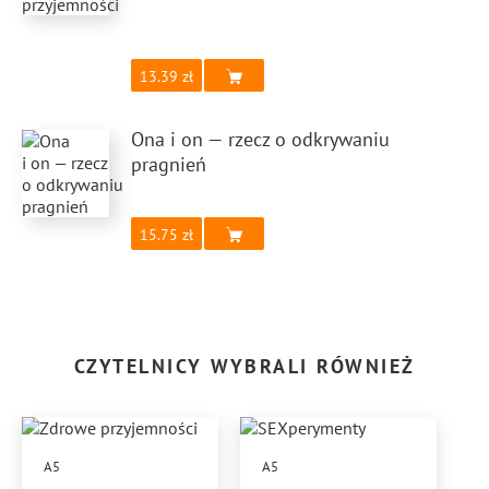
13.39
Ona i on — rzecz o odkrywaniu
pragnień
15.75
CZYTELNICY WYBRALI RÓWNIEŻ
A5
A5