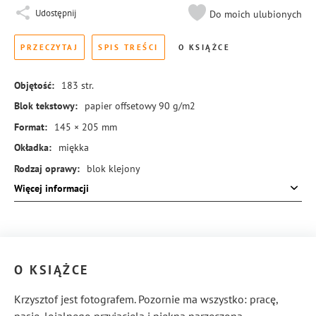
Udostępnij
Do moich ulubionych
PRZECZYTAJ
SPIS TREŚCI
O KSIĄŻCE
Objętość:
183
str.
Blok tekstowy:
papier offsetowy 90 g/m2
Format:
145 × 205 mm
Okładka:
miękka
Rodzaj oprawy:
blok klejony
Więcej informacji
ISBN:
978-83-8245-418-5
O KSIĄŻCE
Krzysztof jest fotografem. Pozornie ma wszystko: pracę,