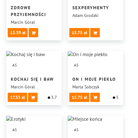
ZDROWE
SEXPERYMENTY
PRZYJEMNOŚCI
Adam Grodzki
Marcin Góral
13.39
15.75
A5
A5
KOCHAJ SIĘ I BAW
ON I MOJE PIEKŁO
Marcin Góral
Marta Sobczyk
17.33
3.7
15.75
5
A5
A5