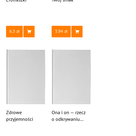
6.3
3.94
Zdrowe
Ona i on — rzecz
przyjemności
o odkrywaniu
pragnień