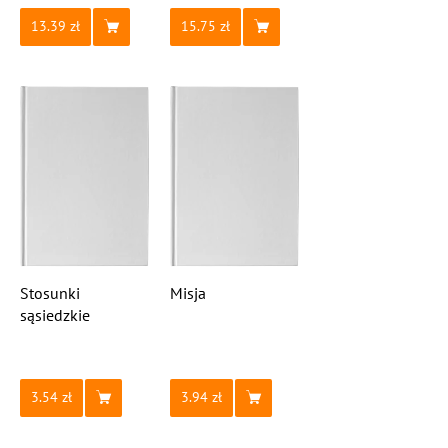
13.39
15.75
Stosunki
Misja
sąsiedzkie
3.54
3.94