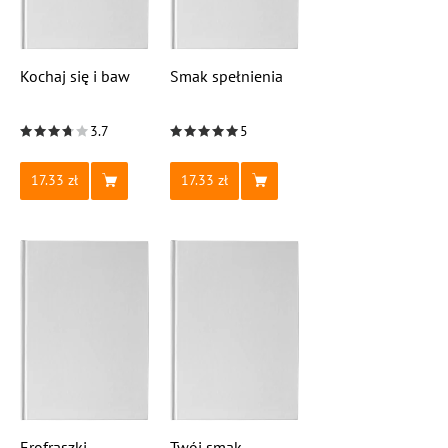
Kochaj się i baw
Smak spełnienia
3.7
5
17.33
17.33
Erofraszki
Twój smak