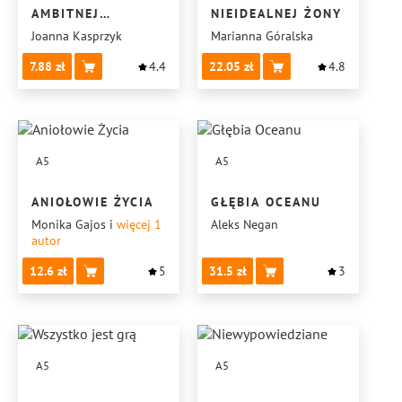
AMBITNEJ
NIEIDEALNEJ ŻONY
OPTYMISTKI
Joanna Kasprzyk
Marianna Góralska
7.88
4.4
22.05
4.8
A5
A5
ANIOŁOWIE ŻYCIA
GŁĘBIA OCEANU
Monika Gajos
i
więcej 1
Aleks Negan
autor
12.6
5
31.5
3
A5
A5