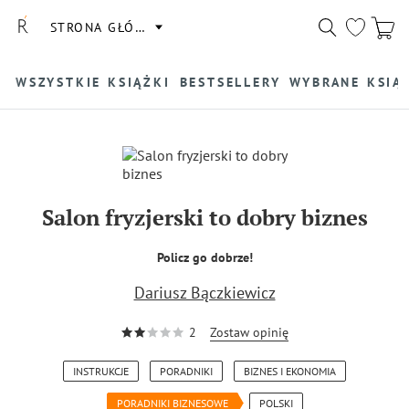
STRONA GŁÓWNA
WSZYSTKIE KSIĄŻKI
BESTSELLERY
WYBRANE KSIĄ
Salon fryzjerski to dobry biznes
Policz go dobrze!
Dariusz Bączkiewicz
2
Zostaw opinię
INSTRUKCJE
PORADNIKI
BIZNES I EKONOMIA
PORADNIKI BIZNESOWE
POLSKI