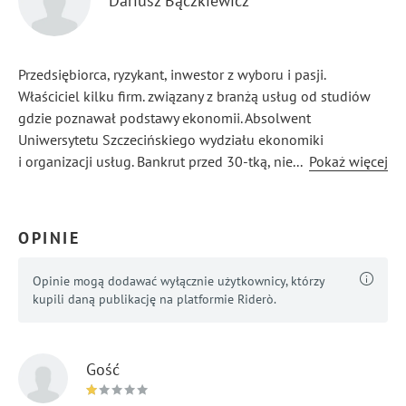
Dariusz Bączkiewicz
Przedsiębiorca, ryzykant, inwestor z wyboru i pasji.
Właściciel kilku firm. związany z branżą usług od studiów
gdzie poznawał podstawy ekonomii. Absolwent
Uniwersytetu Szczecińskiego wydziału ekonomiki
i organizacji usług. Bankrut przed 30-tką, niezależny
...
Pokaż więcej
finansowo biznesmen przed 40-tką. Usługi to jego pasja
a biznes z nimi związany to jego konik. poradnik „must-
have” każdego właściciela biznesu usługowego.
OPINIE
Opinie mogą dodawać wyłącznie użytkownicy, którzy
kupili daną publikację na platformie Riderò.
Gość