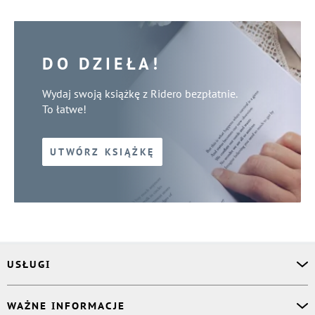
DO DZIEŁA!
Wydaj swoją książkę z Ridero bezpłatnie.
To łatwe!
UTWÓRZ KSIĄŻKĘ
USŁUGI
Asystent osobisty
WAŻNE INFORMACJE
Korektor