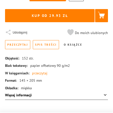
KUP OD 29.93
Udostępnij
Do moich ulubionych
PRZECZYTAJ
SPIS TREŚCI
O KSIĄŻCE
Objętość:
152
str.
Blok tekstowy:
papier offsetowy 90 g/m2
W księgarniach:
przeczytaj
Format:
145 × 205 mm
Okładka:
miękka
Więcej informacji
Rodzaj oprawy:
blok klejony
ISBN:
978-83-8155-960-7