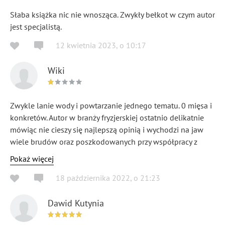
Słaba książka nic nie wnosząca. Zwykły bełkot w czym autor
jest specjalistą.
12 kwietnia 2023
,
o
10:17
Wiki
Zwykle lanie wody i powtarzanie jednego tematu. 0 mięsa i
konkretów. Autor w branży fryzjerskiej ostatnio delikatnie
mówiąc nie cieszy się najlepszą opinią i wychodzi na jaw
wiele brudów oraz poszkodowanych przy współpracy z
Dariuszem B.
Pokaż więcej
18 października 2022
,
o
21:23
Dawid Kutynia