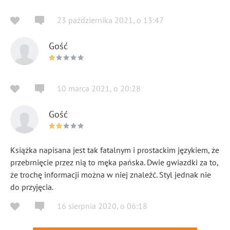
23 października 2021
,
o
13:47
Gość
10 marca 2021
,
o
20:28
Gość
Książka napisana jest tak fatalnym i prostackim językiem, że
przebrnięcie przez nią to męka pańska. Dwie gwiazdki za to,
że trochę informacji można w niej znaleźć. Styl jednak nie
do przyjęcia.
16 sierpnia 2020
,
o
06:18