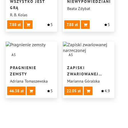
WSZYSTKO JEST
NIEWYPOWIEDZIANE
GRĄ
Beata Zdybał
R. B. Kolas
7.88
5
7.88
5
A5
A5
PRAGNIENIE
ZAPISKI
ZEMSTY
ZWARIOWANEJ
NARZECZONEJ
Adriana Tomaszewska
Marianna Góralska
46.38
5
22.05
4.9