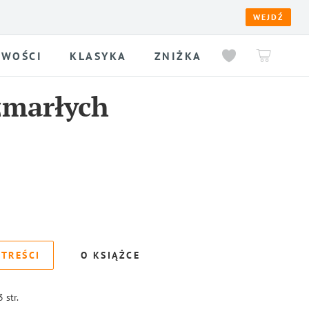
WEJDŹ
WOŚCI
KLASYKA
ZNIŻKA
marłych
 TREŚCI
O KSIĄŻCE
3
str.