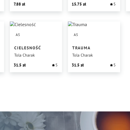
7.88
15.75
5
A5
A5
CIELESNOŚĆ
TRAUMA
Tola Charak
Tola Charak
31.5
5
31.5
5