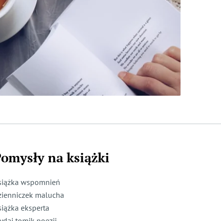
omysły na książki
siążka wspomnień
zienniczek malucha
siążka eksperta
ydaj tomik poezji