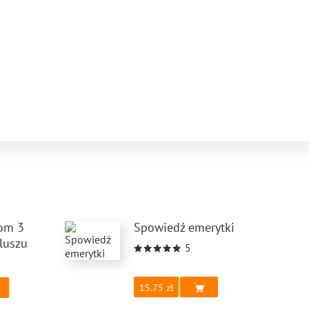
om 3
Spowiedź emerytki
luszu
5
15.75