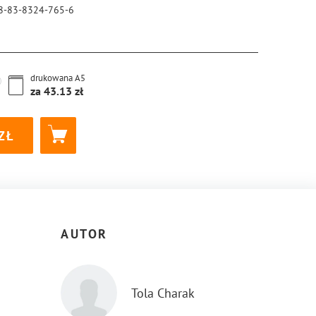
8-83-8324-765-6
drukowana
A5
za
43.13
AUTOR
Tola Charak