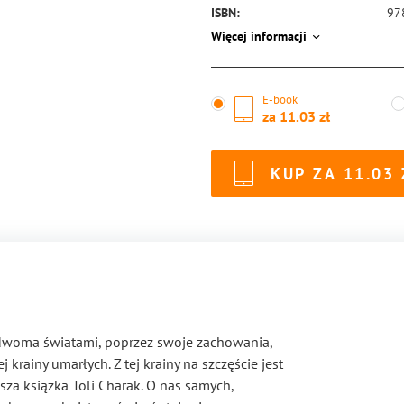
ISBN:
97
Więcej informacji
E-book
za
11.03
KUP ZA
11.03
y dwoma światami, poprzez swoje zachowania,
 krainy umarłych. Z tej krainy na szczęście jest
za książka Toli Charak. O nas samych,