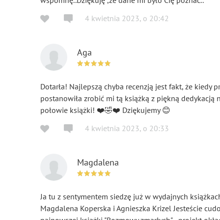
wspomnę..Dziękuję ,że dane mi było Cię poznać..
4 kwietnia 2023
,
o
20:42
Aga
Dotarła! Najlepszą chyba recenzją jest fakt, że kiedy
postanowiła zrobić mi tą książką z piękną dedykacją n
połowie książki! ❤️🤣❤️ Dziękujemy 😊
4 kwietnia 2023
,
o
20:33
Magdalena
Ja tu z sentymentem siedzę już w wydajnych książkach
Magdalena Koperska i Agnieszka Krizel Jesteście cu