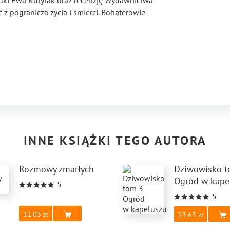
adki Ewa Kutylak oraz recenzję Wydawnictwa
z pogranicza życia i śmierci. Bohaterowie
cje niczym Charon przez rzekę Styks prosto do
szenia pomiędzy tym, co "kryje się między
 dobrem a złem. Człowiek, który nazbyt często
e zachowania, które krzywdzą innych, brak
ny umarłych . Z tej krainy na szczęście jest
za książka Toli Charak. O nas samych, o
 bywa wyboiste, a śmierć staje się w "Rozmowach
 samym sobą i szukania odpowiedzi na pytanie
INNE KSIĄŻKI TEGO AUTORA
Rozmowy zmarłych
Dziwowisko t
Ogród w kape
5
5
11.03
23.63