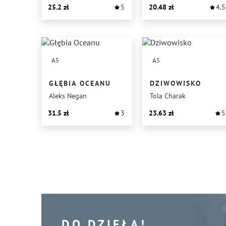
25.2
5
20.48
4.5
A5
A5
GŁĘBIA OCEANU
DZIWOWISKO
Aleks Negan
Tola Charak
31.5
3
23.63
5
DO DZIEŁA!