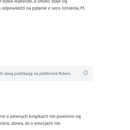
ie bywa wyboiste, a śmierć staje się
dpowiedzi na pytanie o sens istnienia. M.
i daną publikację na platformie Riderò.
zne o pewnych książkach nie powinno się
pióra, słowa, że o emocjach nie