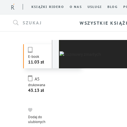
KSIĄŻKI RIDERO
O NAS
USŁUGI
BLOG
P
SZUKAJ
WSZYSTKIE KSIĄŻ
E-book
11.03
A5
drukowana
43.13
Dodaj do
ulubionych