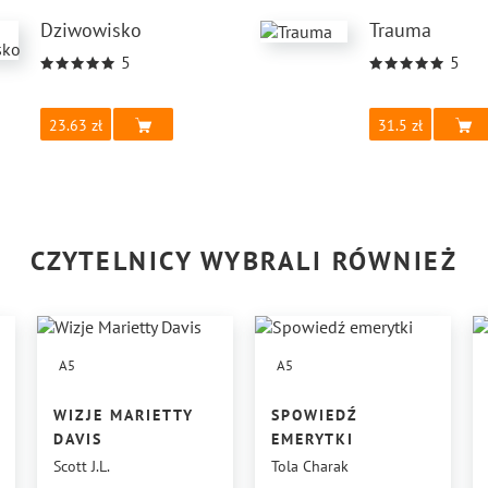
Dziwowisko
Trauma
5
5
23.63
31.5
CZYTELNICY WYBRALI RÓWNIEŻ
A5
A5
WIZJE MARIETTY
SPOWIEDŹ
DAVIS
EMERYTKI
Scott J.L.
Tola Charak