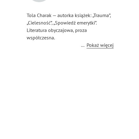
Tola Charak — autorka książek: „Trauma”,
„Cielesność”, „Spowiedź emerytki”.
Literatura obyczajowa, proza
współczesna.
...
Pokaż więcej
Rozmowy zmarłych Toli Charak
to opowieść z pogranicza życia i śmierci.
Bohaterowie przeprowadzają nas przez
swoje traumy, związki, relacje niczym
Charon przez rzekę Styks prosto
do Hadesu. Tu Hades jawi się jednak
jako metafora zawieszona pomiędzy tym,
co „kryje się między echem a wołaniem”,
między ciszą a hałasem, pomiędzy
dobrem, a złem.