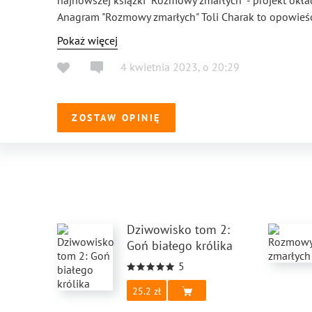
najnowszej książki "Rozmowy zmarłych" - projekt okł
Anagram "Rozmowy zmarłych" Toli Charak to opowieść 
przeprowadzają nas przez swoje traumy, związki, rela
Pokaż więcej
Hadesu. Tu Hades jawi się jednak jako metafora zawie
4 kwietnia 2023
,
o
20:29
echem a wołaniem", między ciszą a hałasem, pomiędzy
zawiesza się pomiędzy dwoma światami, poprzez swoj
empatii, uprzedzenia, trafia do swojej wewnętrznej krai
powrót...tylko czy zawsze? O tym jest właśnie najnows
ZOSTAW OPINIĘ
człowieczeństwie. Nie jest to łatwa lektura, bo życie
zmarłych" tylko pretekstem do zastanowienia się nad
o sens istnienia. Tu i teraz. Magdalena Koperska
Dziwowisko tom 2:
Goń białego królika
5
25.2