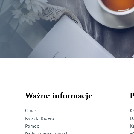
Ważne informacje
P
O nas
K
Książki Ridero
D
Pomoc
K
Polityka prywatności
W