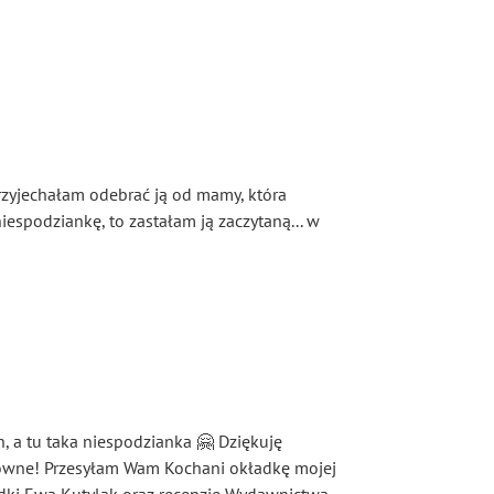
 przyjechałam odebrać ją od mamy, która
iespodziankę, to zastałam ją zaczytaną... w
, a tu taka niespodzianka 🤗 Dziękuję
downe! Przesyłam Wam Kochani okładkę mojej