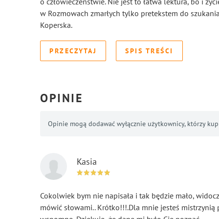
o człowieczeństwie. Nie jest to łatwa lektura, bo i życ
w Rozmowach zmarłych tylko pretekstem do szukania o
Koperska.
PRZECZYTAJ
SPIS TREŚCI
OPINIE
Opinie mogą dodawać wyłącznie użytkownicy, którzy kupil
Kasia
Cokolwiek bym nie napisała i tak będzie mało, widoc
mówić słowami.. Krótko!!!.Dla mnie jesteś mistrzynią 