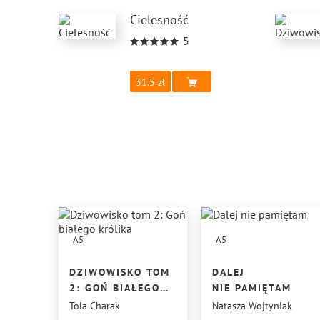
Cielesność
5
31.5
A5
A5
DZIWOWISKO TOM
DALEJ
2: GOŃ BIAŁEGO
NIE PAMIĘTAM
KRÓLIKA
Tola Charak
Natasza Wojtyniak