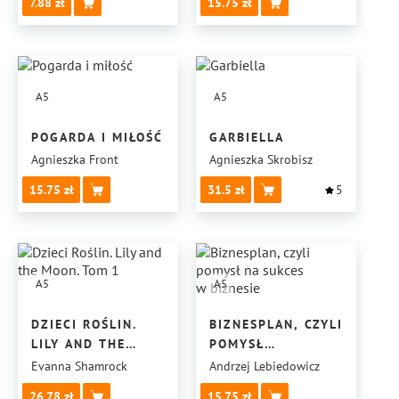
7.88
15.75
A5
A5
POGARDA I MIŁOŚĆ
GARBIELLA
Agnieszka Front
Agnieszka Skrobisz
15.75
31.5
5
A5
A5
DZIECI ROŚLIN.
BIZNESPLAN, CZYLI
LILY AND THE
POMYSŁ
MOON. TOM 1
NA SUKCES
Evanna Shamrock
Andrzej Lebiedowicz
W BIZNESIE
26.78
15.75