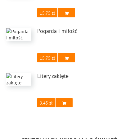
15.75
Pogarda i miłość
15.75
Litery zaklęte
9.45