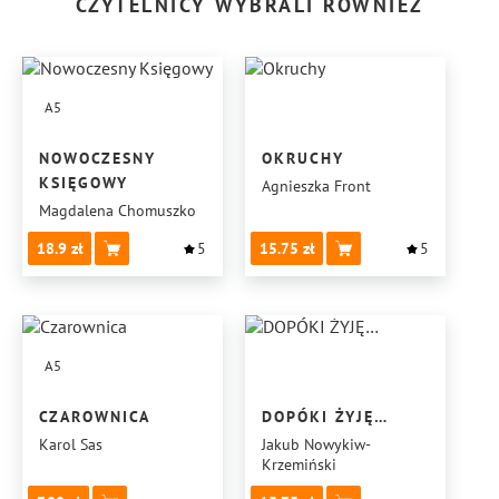
CZYTELNICY WYBRALI RÓWNIEŻ
A5
NOWOCZESNY
OKRUCHY
KSIĘGOWY
Agnieszka Front
Magdalena Chomuszko
18.9
5
15.75
5
A5
CZAROWNICA
DOPÓKI ŻYJĘ…
Karol Sas
Jakub Nowykiw-
Krzemiński