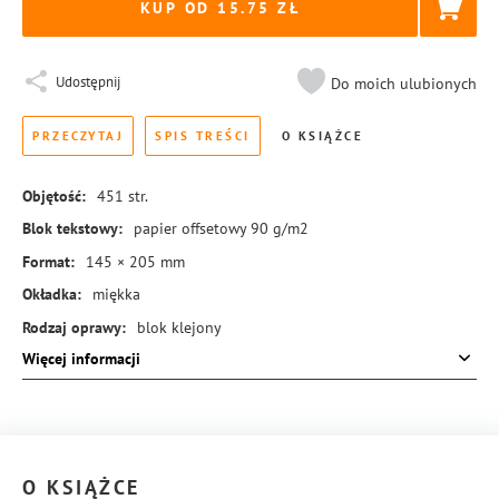
KUP OD 15.75
Udostępnij
Do moich ulubionych
PRZECZYTAJ
SPIS TREŚCI
O KSIĄŻCE
Objętość:
451
str.
Blok tekstowy:
papier offsetowy 90 g/m2
Format:
145 × 205 mm
Okładka:
miękka
Rodzaj oprawy:
blok klejony
Więcej informacji
ISBN:
978-83-8431-087-8
O KSIĄŻCE