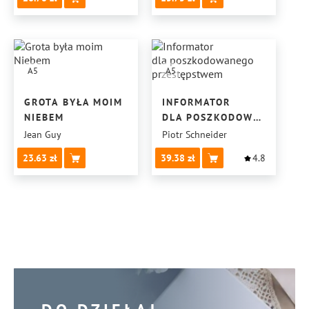
A5
A5
GROTA BYŁA MOIM
INFORMATOR
NIEBEM
DLA POSZKODOWANEGO
PRZESTĘPSTWEM
Jean Guy
Piotr Schneider
23.63
39.38
4.8