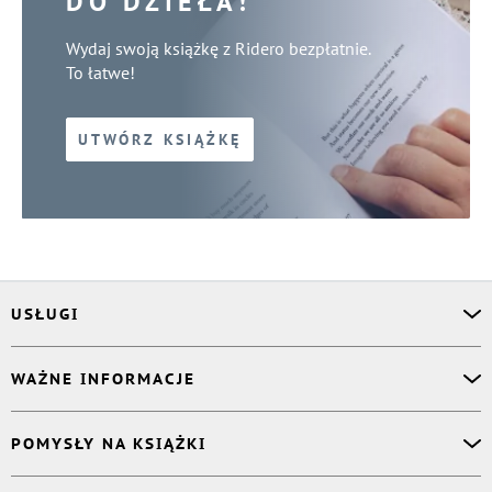
DO DZIEŁA!
Wydaj swoją książkę z Ridero bezpłatnie.
To łatwe!
UTWÓRZ KSIĄŻKĘ
USŁUGI
Asystent osobisty
WAŻNE INFORMACJE
Korektor
Projektant okładki
O nas
POMYSŁY NA KSIĄŻKI
Druk Twojej książki
Książki Ridero
Publikacja
Pomoc
Książka wspomnień