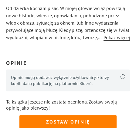
Od dziecka kocham pisać. W mojej głowie wciąż powstają
nowe historie, wiersze, opowiadania, pobudzone przez
widok obrazu, sytuację za oknem, lub inne wydarzenia
przywołujące moją Muzę. Kiedy piszę, przenoszę się w świat
wyobraźni, wtapiam w historię, którą tworzę, a palce stają
...
Pokaż więcej
się jedynie narzędziem, wykorzystywanym przez mózg do
tego, co uwielbiam najbardziej - kreowania opowieści,
nowych światów, ludzkich - i nie tylko - historii...
OPINIE
Opinie mogą dodawać wyłącznie użytkownicy, którzy
kupili daną publikację na platformie Riderò.
Ta książka jeszcze nie została oceniona. Zostaw swoją
opinię jako pierwszy!
ZOSTAW OPINIĘ