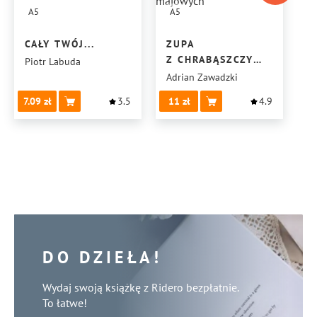
A5
A5
CAŁY TWÓJ...
ZUPA
Z CHRABĄSZCZY
Piotr Labuda
MAJOWYCH
Adrian Zawadzki
7.09
3.5
11
4.9
DO DZIEŁA!
Wydaj swoją książkę z Ridero bezpłatnie.
To łatwe!