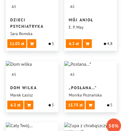
A5
A5
DZIECI
MÓJ ANIOŁ
PSYCHIATRYKA
E. P. May
Sara Romska
11.03
5
6.3
4.8
A5
A5
DOM WILKA
„POSŁANA…”
Marek Łasisz
Monika Poznańska
6.3
5
15.75
5
30
%