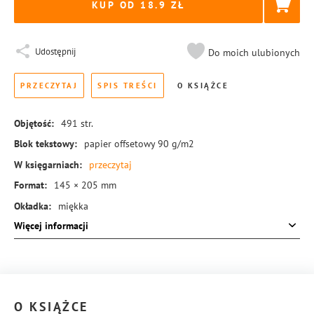
KUP OD 18.9
Udostępnij
Do moich ulubionych
PRZECZYTAJ
SPIS TREŚCI
O KSIĄŻCE
Objętość:
491
str.
Blok tekstowy:
papier offsetowy 90 g/m2
W księgarniach:
przeczytaj
Format:
145 × 205 mm
Okładka:
miękka
Więcej informacji
Rodzaj oprawy:
blok klejony
ISBN:
978-83-8155-674-3
O KSIĄŻCE