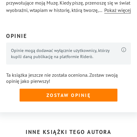
przywołujące moją Muzę. Kiedy piszę, przenoszę się w świat
wyobraźni, wtapiam w historię, którą tworzę, a palce stają
...
Pokaż więcej
się jedynie narzędziem, wykorzystywanym przez mózg do
tego, co uwielbiam najbardziej - kreowania opowieści,
nowych światów, ludzkich - i nie tylko - historii...
OPINIE
Opinie mogą dodawać wyłącznie użytkownicy, którzy
kupili daną publikację na platformie Riderò.
Ta książka jeszcze nie została oceniona. Zostaw swoją
opinię jako pierwszy!
ZOSTAW OPINIĘ
INNE KSIĄŻKI TEGO AUTORA