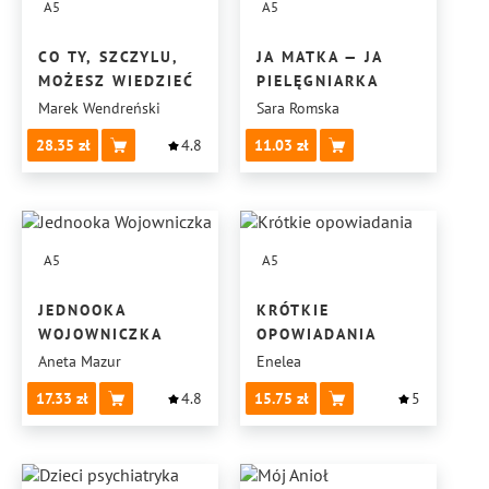
A5
A5
CO TY, SZCZYLU,
JA MATKA — JA
MOŻESZ WIEDZIEĆ
PIELĘGNIARKA
Marek Wendreński
Sara Romska
28.35
4.8
11.03
A5
A5
JEDNOOKA
KRÓTKIE
WOJOWNICZKA
OPOWIADANIA
Aneta Mazur
Enelea
17.33
4.8
15.75
5