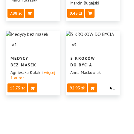
Marcin Staszak
OPIEKUNA
Marcin Bugajski
MEDYCZNEGO:
7.88
9.45
JAK DBAĆ
O SIEBIE,
POMAGAJĄC INNYM
A5
A5
MEDYCY
5 KROKÓW
BEZ MASEK
DO BYCIA
Agnieszka Kułak
i
więcej
Anna Maćkowiak
1
autor
15.75
92.93
1