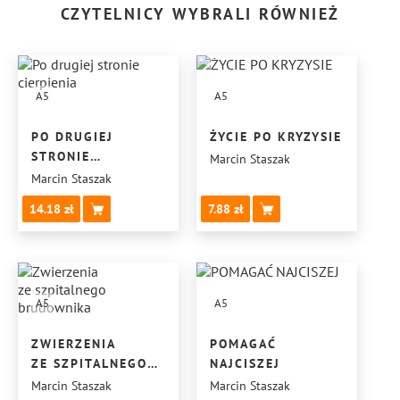
CZYTELNICY WYBRALI RÓWNIEŻ
A5
A5
PO DRUGIEJ
ŻYCIE PO KRYZYSIE
STRONIE
Marcin Staszak
CIERPIENIA
Marcin Staszak
14.18
7.88
A5
A5
ZWIERZENIA
POMAGAĆ
ZE SZPITALNEGO
NAJCISZEJ
BRUDOWNIKA
Marcin Staszak
Marcin Staszak