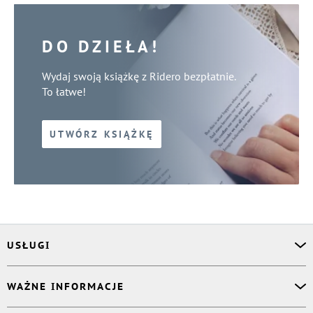
DO DZIEŁA!
Wydaj swoją książkę z Ridero bezpłatnie.
To łatwe!
UTWÓRZ KSIĄŻKĘ
USŁUGI
Asystent osobisty
WAŻNE INFORMACJE
Korektor
Projektant okładki