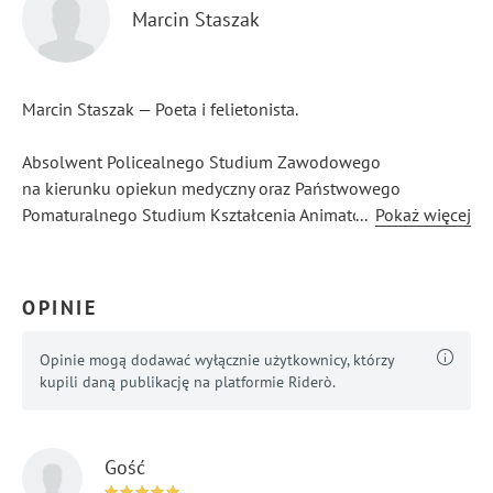
Marcin Staszak
Marcin Staszak — Poeta i felietonista.
Absolwent Policealnego Studium Zawodowego
na kierunku opiekun medyczny oraz Państwowego
Pomaturalnego Studium Kształcenia Animatorów Kultury
...
Pokaż więcej
i Bibliotekarzy „SKiBA” we Wrocławiu o kierunku animator
kultury — spec. arteterapia.
OPINIE
Wiceprezes Zarządu Ogólnopolskiego Związku
Zawodowego Opiekunów Medycznych i Pracowników
Opinie mogą dodawać wyłącznie użytkownicy, którzy
Pomocy Społecznych.
kupili daną publikację na platformie Riderò.
Autor książki „Pomagać Najciszej”.
Gość