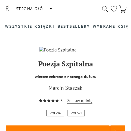
STRONA GŁÓWNA
WSZYSTKIE KSIĄŻKI
BESTSELLERY
WYBRANE KSIĄ
Poezja Szpitalna
wiersze zebrane z nocnego dużuru
Marcin Staszak
5
Zostaw opinię
POEZJA
POLSKI