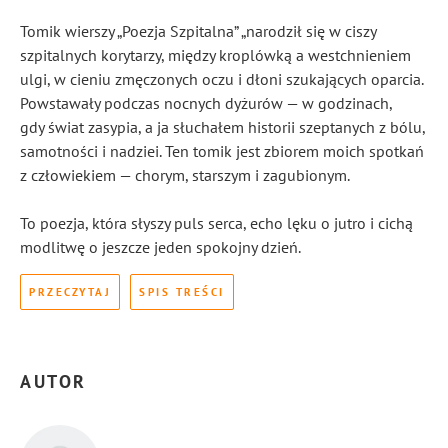
Tomik wierszy „Poezja Szpitalna” „narodził się w ciszy
szpitalnych korytarzy, między kroplówką a westchnieniem
ulgi, w cieniu zmęczonych oczu i dłoni szukających oparcia.
Powstawały podczas nocnych dyżurów — w godzinach,
gdy świat zasypia, a ja słuchałem historii szeptanych z bólu,
samotności i nadziei. Ten tomik jest zbiorem moich spotkań
z człowiekiem — chorym, starszym i zagubionym.
To poezja, która słyszy puls serca, echo lęku o jutro i cichą
modlitwę o jeszcze jeden spokojny dzień.
PRZECZYTAJ
SPIS TREŚCI
AUTOR