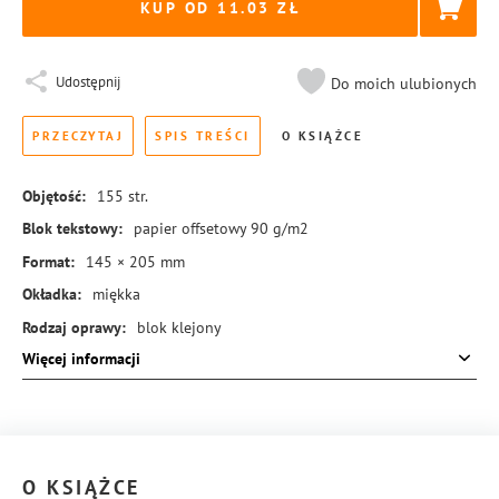
KUP OD 11.03
Udostępnij
Do moich ulubionych
PRZECZYTAJ
SPIS TREŚCI
O KSIĄŻCE
Objętość:
155
str.
Blok tekstowy:
papier offsetowy 90 g/m2
Format:
145 × 205 mm
Okładka:
miękka
Rodzaj oprawy:
blok klejony
Więcej informacji
ISBN:
978-83-8431-093-9
O KSIĄŻCE