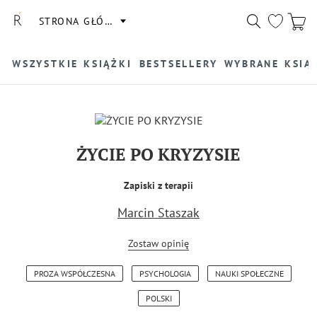
STRONA GŁÓWNA
WSZYSTKIE KSIĄŻKI
BESTSELLERY
WYBRANE KSIĄ
ŻYCIE PO KRYZYSIE
Zapiski z terapii
Marcin Staszak
Zostaw opinię
PROZA WSPÓŁCZESNA
PSYCHOLOGIA
NAUKI SPOŁECZNE
POLSKI