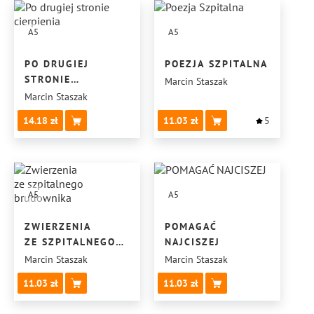
A5
A5
PO DRUGIEJ
POEZJA SZPITALNA
STRONIE
Marcin Staszak
CIERPIENIA
Marcin Staszak
14.18
11.03
5
A5
A5
ZWIERZENIA
POMAGAĆ
ZE SZPITALNEGO
NAJCISZEJ
BRUDOWNIKA
Marcin Staszak
Marcin Staszak
11.03
11.03