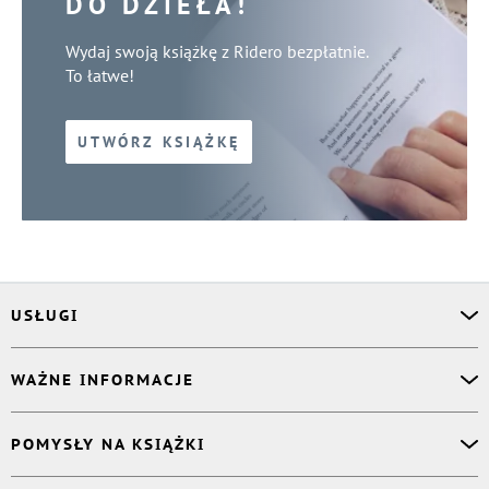
DO DZIEŁA!
Wydaj swoją książkę z Ridero bezpłatnie.
To łatwe!
UTWÓRZ KSIĄŻKĘ
USŁUGI
Asystent osobisty
WAŻNE INFORMACJE
Korektor
Projektant okładki
O nas
POMYSŁY NA KSIĄŻKI
Druk Twojej książki
Książki Ridero
Publikacja
Pomoc