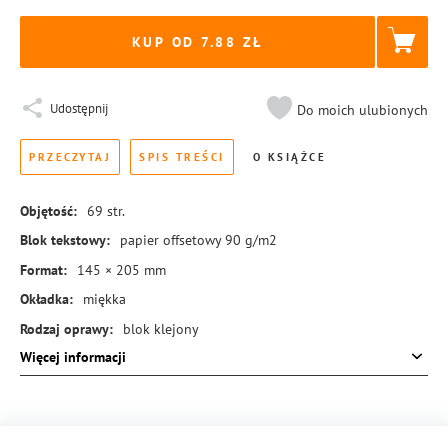
KUP OD 7.88
Udostępnij
Do moich ulubionych
PRZECZYTAJ
SPIS TREŚCI
O KSIĄŻCE
Objętość:
69
str.
Blok tekstowy:
papier offsetowy 90 g/m2
Format:
145 × 205 mm
Okładka:
miękka
Rodzaj oprawy:
blok klejony
Więcej informacji
ISBN:
978-83-8431-150-9