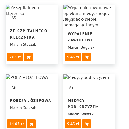
A5
A5
ZE SZPITALNEGO
WYPALENIE
KLĘCZNIKA
ZAWODOWE
Marcin Staszak
OPIEKUNA
Marcin Bugajski
MEDYCZNEGO:
7.88
9.45
JAK DBAĆ
O SIEBIE,
POMAGAJĄC INNYM
A5
A5
POEZJA JÓZEFOWA
MEDYCY
POD KRZYŻEM
Marcin Staszak
Marcin Staszak
11.03
9.45