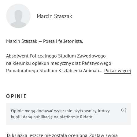
Marcin Staszak
Marcin Staszak — Poeta i felietonista.
Absolwent Policealnego Studium Zawodowego
na kierunku opiekun medyczny oraz Państwowego
Pomaturalnego Studium Kształcenia Animatorów Kultury
...
Pokaż więcej
i Bibliotekarzy „SKiBA” we Wrocławiu o kierunku animator
kultury — spec. arteterapia.
OPINIE
Wiceprezes Ogólnopolskiego Związku Zawodowego
Opiekunów Medycznych i Pracowników Pomocy
Opinie mogą dodawać wyłącznie użytkownicy, którzy
Społecznych.
kupili daną publikację na platformie Riderò.
Autor książek; „Pomagać Najciszej”, „Poezja Szpitalna”,
Ta książka jeszcze nie została oceniona. Zostaw swoją
„Po drugiej stronie cierpienia”, „Ze szpitalnego klęcznika”.