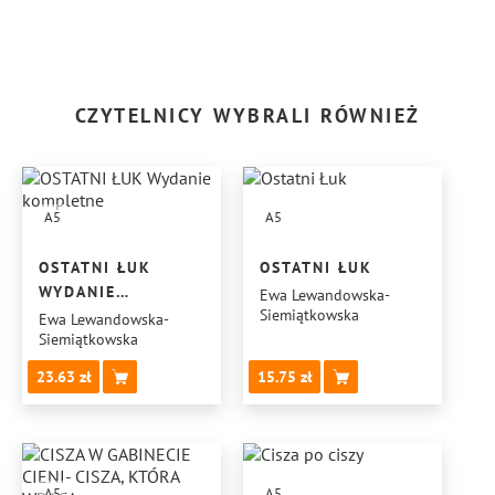
CZYTELNICY WYBRALI RÓWNIEŻ
A5
A5
OSTATNI ŁUK
OSTATNI ŁUK
WYDANIE
Ewa Lewandowska-
Siemiątkowska
KOMPLETNE
Ewa Lewandowska-
Siemiątkowska
23.63
15.75
A5
A5