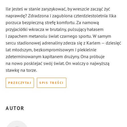
Ile jesteś w stanie zaryzykować, by wreszcie zacząć żyć
naprawdę? Zdradzona i zagubiona czterdziestoletnia Ilka
porzuca bezpieczną strefę komfortu. Za namową
przyjaciółki wkracza w brutalny, pulsujący hałasem
i zapachem metanolu świat czarnego sportu. W samym
sercu stadionowej adrenaliny zderza się z Karlem — dziesięć
lat młodszym, bezkompromisowym i piekielnie
zdeterminowanym kapitanem drużyny. Ona próbuje
na nowo posklejać swój świat. On walczy o najwyższą
stawkę na torze.
PRZECZYTAJ
SPIS TREŚCI
AUTOR