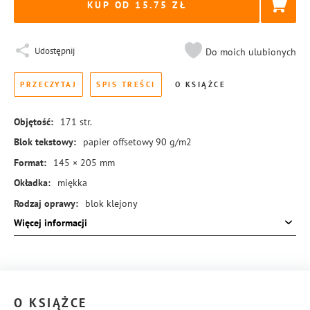
KUP OD 15.75
Udostępnij
Do moich ulubionych
PRZECZYTAJ
SPIS TREŚCI
O KSIĄŻCE
Objętość:
171
str.
Blok tekstowy:
papier offsetowy 90 g/m2
Format:
145 × 205 mm
Okładka:
miękka
Rodzaj oprawy:
blok klejony
Więcej informacji
ISBN:
978-83-8455-452-4
O KSIĄŻCE