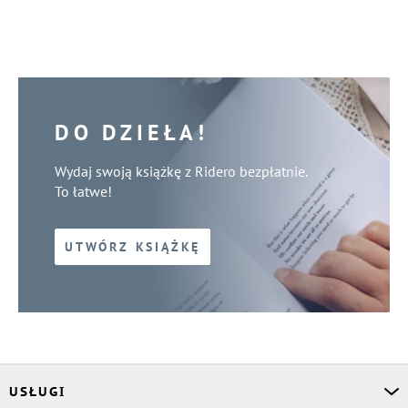
DO DZIEŁA!
Wydaj swoją książkę z Ridero bezpłatnie.
To łatwe!
UTWÓRZ KSIĄŻKĘ
USŁUGI