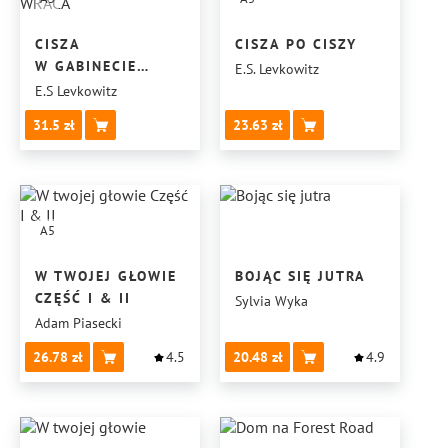
CISZA
CISZA PO CISZY
W GABINECIE
E.S. Levkowitz
CIENI- CISZA,
E.S Levkowitz
KTÓRA WRACA
31.5
23.63
A5
W TWOJEJ GŁOWIE
BOJĄC SIĘ JUTRA
CZĘŚĆ I & II
Sylvia Wyka
Adam Piasecki
26.78
4.5
20.48
4.9