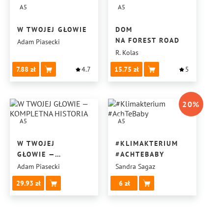
A5
A5
W TWOJEJ GŁOWIE
DOM
NA FOREST ROAD
Adam Piasecki
R. Kolas
7.88
4.7
15.75
5
20
%
A5
A5
W TWOJEJ
#KLIMAKTERIUM
GŁOWIE —
#ACHTEBABY
KOMPLETNA
Adam Piasecki
Sandra Sagaz
HISTORIA
29.93
6