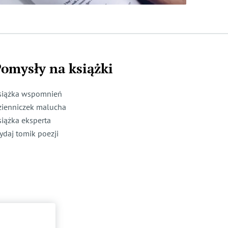
omysły na książki
siążka wspomnień
zienniczek malucha
siążka eksperta
ydaj tomik poezji