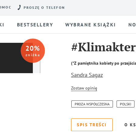
OMOC
PROSZĘ O TELEFON
KI
BESTSELLERY
WYBRANE KSIĄŻKI
NO
#Klimakte
20
%
zniżka
(*Z pamiętnika kobiety po przejści
Sandra Sagaz
Zostaw opinię
PROZA WSPÓŁCZESNA
POLSKI
SPIS TREŚCI
O KS