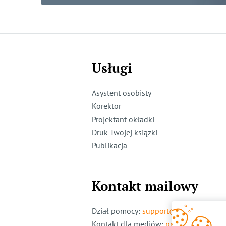
Usługi
Asystent osobisty
Korektor
Projektant okładki
Druk Twojej książki
Publikacja
Kontakt mailowy
Dział pomocy
:
support@ridero.pl
Kontakt dla mediów
:
pr@ridero.pl