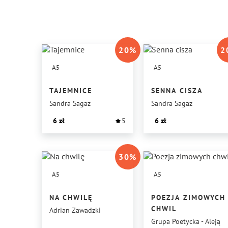
20
%
2
A5
A5
TAJEMNICE
SENNA CISZA
Sandra Sagaz
Sandra Sagaz
6
5
6
30
%
A5
A5
NA CHWILĘ
POEZJA ZIMOWYCH
CHWIL
Adrian Zawadzki
Grupa Poetycka - Aleją