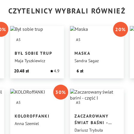
CZYTELNICY WYBRALI RÓWNIEŻ
0
%
20
%
A5
A5
BYŁ SOBIE TRUP
MASKA
Maja Tyszkiewicz
Sandra Sagaz
20.48
4.9
6
30
%
A5
A5
KOLOROFFANKI
ZACZAROWANY
ŚWIAT BAŚNI -
Anna Szemiel
CZĘŚĆ I
Dariusz Trybuła