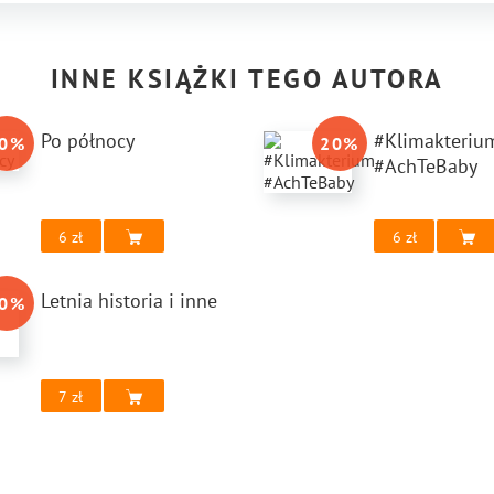
INNE KSIĄŻKI TEGO AUTORA
Po północy
#Klimakteriu
0
%
20
%
#AchTeBaby
6
6
Letnia historia i inne
0
%
7