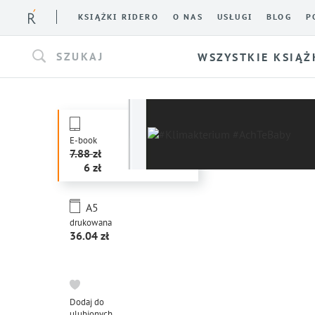
KSIĄŻKI RIDERO
O NAS
USŁUGI
BLOG
P
SZUKAJ
WSZYSTKIE KSIĄŻ
E-book
7.88
6
A5
drukowana
36.04
Dodaj do
ulubionych