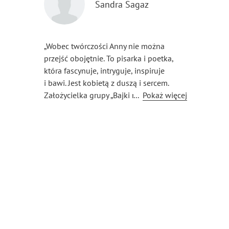
Sandra Sagaz
„Wobec twórczości Anny nie można
przejść obojętnie. To pisarka i poetka,
która fascynuje, intryguje, inspiruje
i bawi. Jest kobietą z duszą i sercem.
Założycielka grupy „Bajki na dobranoc”,
...
Pokaż więcej
w ramach której organizuje charytatywne
antologie na rzecz chorych dzieci, jest
autorką bajek, które uwielbiam — budzą
we mnie wewnętrzne dziecko.
Szczególnie polecam „KOLORoffANKI” —
wiersze z duszą oraz „Maskę” (ze zbioru
„W obliczu zagrożenia”) — opowiadanie
łączące thriller z kryminałem”. — A.
Wojtowicz.