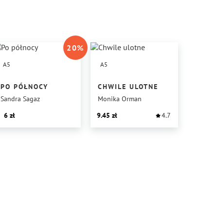
20
%
A5
A5
PO PÓŁNOCY
CHWILE ULOTNE
Sandra Sagaz
Monika Orman
6
9.45
4.7