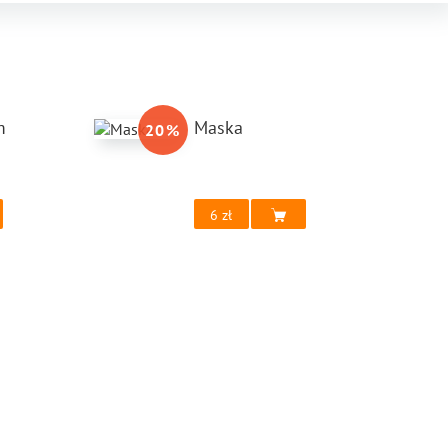
m
Maska
20
%
6