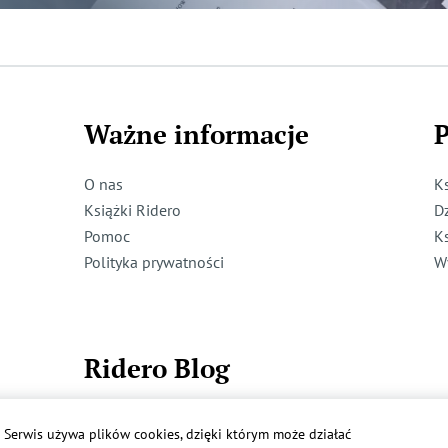
Ważne informacje
P
O nas
K
Książki Ridero
D
Pomoc
K
Polityka prywatności
W
Ridero Blog
Dzieci też mogą pisać!
Serwis używa plików cookies, dzięki którym może działać
Więcej