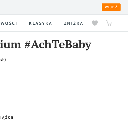
WEJDŹ
WOŚCI
KLASYKA
ZNIŻKA
rium #AchTeBaby
ach)
IĄŻCE