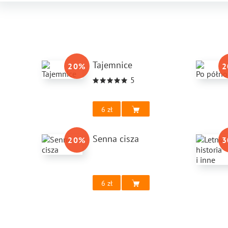
Tajemnice
20
%
2
5
6
Senna cisza
20
%
3
6