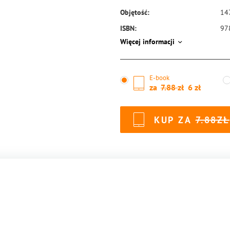
Objętość:
14
ISBN:
97
Więcej informacji
E-book
za
7.88
6
KUP ZA
7.88