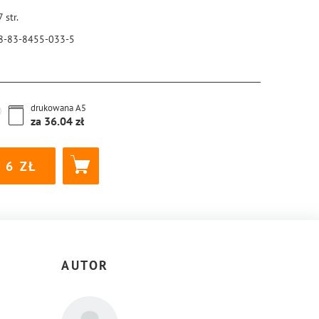
7
str.
8-83-8455-033-5
drukowana
A5
za
36.04
6
AUTOR