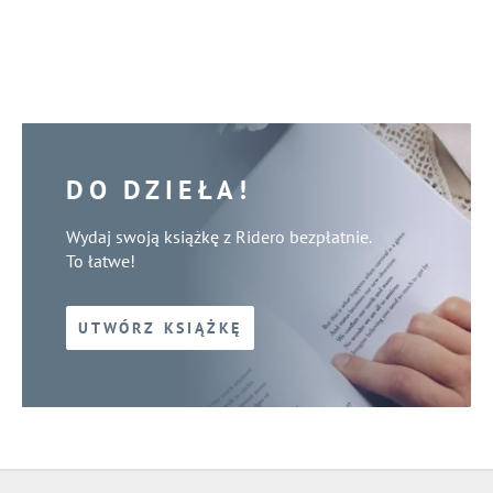
DO DZIEŁA!
Wydaj swoją książkę z Ridero bezpłatnie.
To łatwe!
UTWÓRZ KSIĄŻKĘ