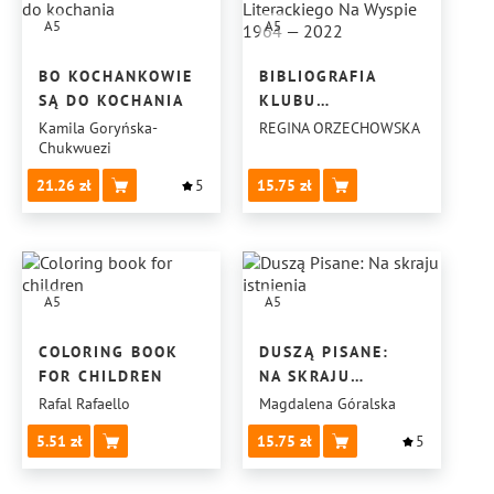
A5
A5
BO KOCHANKOWIE
BIBLIOGRAFIA
SĄ DO KOCHANIA
KLUBU
LITERACKIEGO
Kamila Goryńska-
REGINA ORZECHOWSKA
Chukwuezi
NA WYSPIE
1964 — 2022
21.26
5
15.75
A5
A5
COLORING BOOK
DUSZĄ PISANE:
FOR CHILDREN
NA SKRAJU
ISTNIENIA
Rafal Rafaello
Magdalena Góralska
5.51
15.75
5