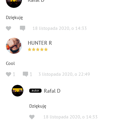
Dziękuję
18 listopada 2020
,
o
14:33
HUNTER R
Cool
1
1
3 listopada 2020
,
o
22:49
Rafal D
autor
Dziękuję
18 listopada 2020
,
o
14:33