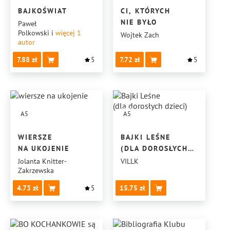
BAJKOŚWIAT
CI, KTÓRYCH
NIE BYŁO
Paweł
Polkowski
i
więcej 1
Wojtek Zach
autor
7.88
5
7.72
5
A5
A5
WIERSZE
BAJKI LEŚNE
NA UKOJENIE
(DLA DOROSŁYCH
DZIECI)
Jolanta Knitter-
VILLK
Zakrzewska
4.73
5
15.75