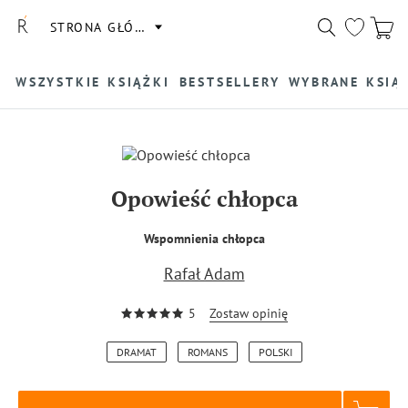
STRONA GŁÓWNA
WSZYSTKIE KSIĄŻKI
BESTSELLERY
WYBRANE KSIĄ
Opowieść chłopca
Wspomnienia chłopca
Rafał Adam
5
Zostaw opinię
DRAMAT
ROMANS
POLSKI