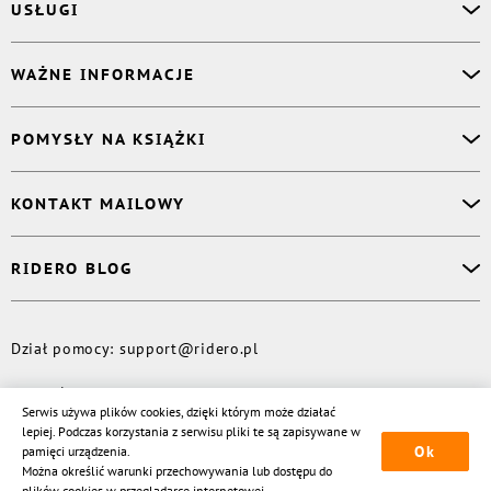
USŁUGI
Asystent osobisty
WAŻNE INFORMACJE
Korektor
Projektant okładki
O nas
POMYSŁY NA KSIĄŻKI
Druk Twojej książki
Książki Ridero
Publikacja
Pomoc
Książka wspomnień
KONTAKT MAILOWY
Polityka prywatności
Dzienniczek malucha
Książka eksperta
Dział pomocy
:
support@ridero.pl
RIDERO BLOG
Wydaj tomik poezji
Kontakt dla mediów
:
pr@ridero.pl
Dzieci też mogą pisać!
Więcej
Dział pomocy
:
support@ridero.pl
© Rideró, 2013—
2026
Serwis używa plików cookies, dzięki którym może działać
lepiej. Podczas korzystania z serwisu pliki te są zapisywane w
Ok
pamięci urządzenia.
Można określić warunki przechowywania lub dostępu do
plików cookies w przeglądarce internetowej.