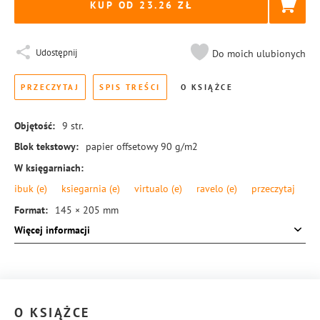
KUP OD 23.26
Udostępnij
Do moich ulubionych
PRZECZYTAJ
SPIS TREŚCI
O KSIĄŻCE
Objętość:
9
str.
Blok tekstowy:
papier offsetowy 90 g/m2
W księgarniach:
ibuk
(e)
ksiegarnia
(e)
virtualo
(e)
ravelo
(e)
przeczytaj
Format:
145 × 205 mm
Więcej informacji
Okładka:
miękka
Rodzaj oprawy:
zeszytowa
ISBN:
978-83-8104-989-4
O KSIĄŻCE