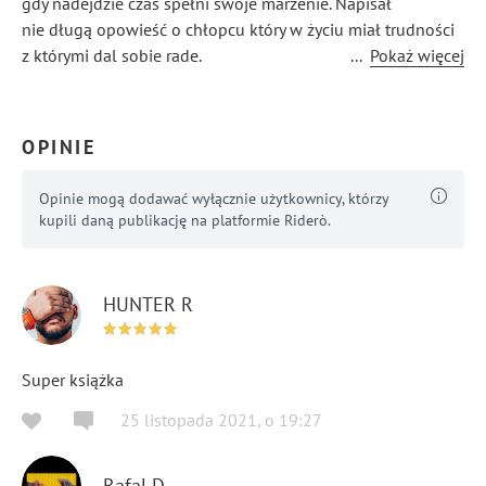
gdy nadejdzie czas spełni swoje marzenie. Napisał
nie długą opowieść o chłopcu który w życiu miał trudności
z którymi dal sobie rade.
...
Pokaż więcej
OPINIE
Opinie mogą dodawać wyłącznie użytkownicy, którzy
kupili daną publikację na platformie Riderò.
HUNTER R
Super książka
25 listopada 2021
,
o
19:27
Rafal D