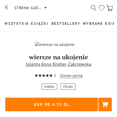
STRONA GŁÓWNA
WSZYSTKIE KSIĄŻKI
BESTSELLERY
WYBRANE KSIĄ
wiersze na ukojenie
Jolanta Anna Knitter-Zakrzewska
5
Zostaw opinię
POEZJA
POLSKI
KUP OD 4.73