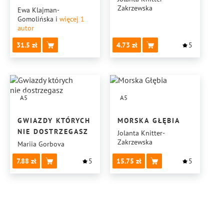
Zakrzewska
Ewa Klajman-
Gomolińska
i
więcej 1
autor
31.5
4.73
5
A5
A5
GWIAZDY KTÓRYCH
MORSKA GŁĘBIA
NIE DOSTRZEGASZ
Jolanta Knitter-
Zakrzewska
Mariia Gorbova
7.88
5
15.75
5