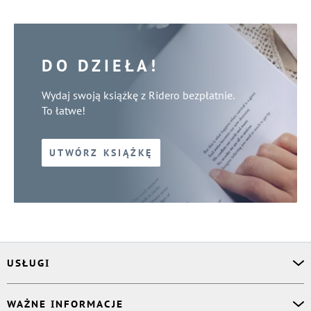
DO DZIEŁA!
Wydaj swoją książkę z Ridero bezpłatnie.
To łatwe!
UTWÓRZ KSIĄŻKĘ
USŁUGI
Asystent osobisty
WAŻNE INFORMACJE
Korektor