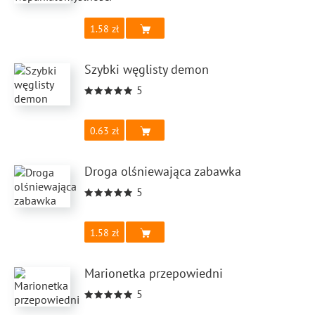
1.58
Szybki węglisty demon
5
0.63
Droga olśniewająca zabawka
5
1.58
Marionetka przepowiedni
5