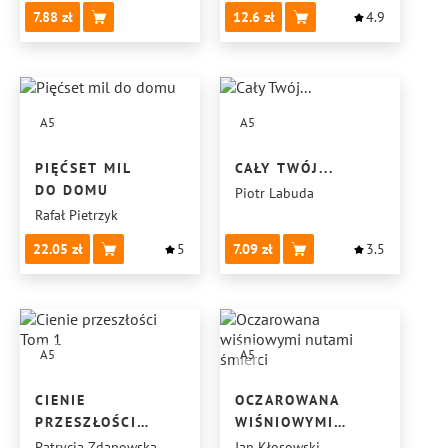
7.88
12.6
4.9
A5
A5
PIĘĆSET MIL
CAŁY TWÓJ...
DO DOMU
Piotr Labuda
Rafał Pietrzyk
22.05
5
7.09
3.5
A5
A5
CIENIE
OCZAROWANA
PRZESZŁOŚCI
WIŚNIOWYMI
TOM 1
NUTAMI ŚMIERCI
Patrycja Zdanowska
Jan Kłosowski