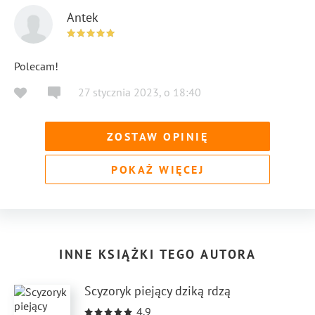
Antek
Polecam!
27 stycznia 2023
,
o
18:40
ZOSTAW OPINIĘ
POKAŻ WIĘCEJ
INNE KSIĄŻKI TEGO AUTORA
Scyzoryk piejący dziką rdzą
4.9