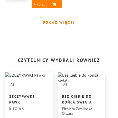
4.73
POKAŻ WIĘCEJ
CZYTELNICY WYBRALI RÓWNIEŻ
A5
A5
SZCZYPAWKI
BEZ CIEBIE DO
PAWKI
KOŃCA ŚWIATA
K. LOLKA
Elżbieta Zwolińska-
Skwara