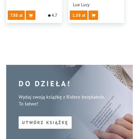
Lue Lucy
7.88
4.7
1.58
DO DZIEŁA!
Wydaj swoją książkę z Ridero bezpłatnie.
To łatwe!
UTWÓRZ KSIĄŻKĘ