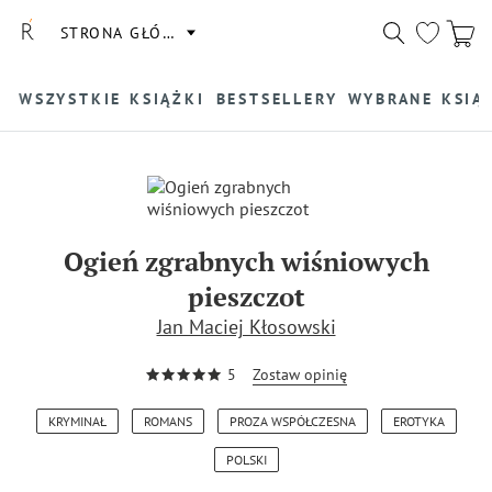
STRONA GŁÓWNA
WSZYSTKIE KSIĄŻKI
BESTSELLERY
WYBRANE KSIĄ
Ogień zgrabnych wiśniowych
pieszczot
Jan Maciej Kłosowski
5
Zostaw opinię
KRYMINAŁ
ROMANS
PROZA WSPÓŁCZESNA
EROTYKA
POLSKI