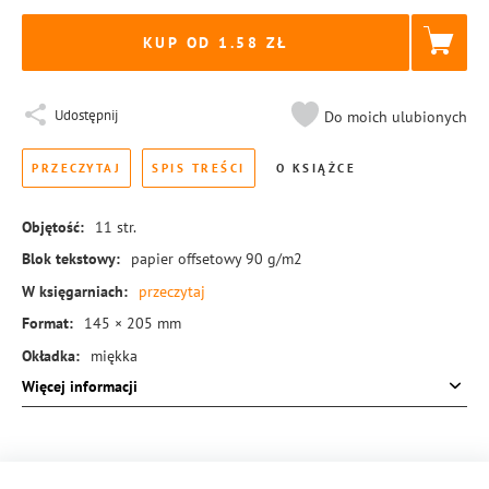
KUP OD 1.58
Udostępnij
Do moich ulubionych
PRZECZYTAJ
SPIS TREŚCI
O KSIĄŻCE
Objętość:
11
str.
Blok tekstowy:
papier offsetowy 90 g/m2
W księgarniach:
przeczytaj
Format:
145 × 205 mm
Okładka:
miękka
Więcej informacji
Rodzaj oprawy:
zeszytowa
ISBN:
978-83-8189-704-4