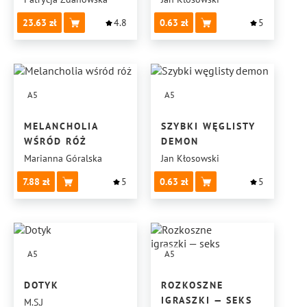
23.63
4.8
0.63
5
A5
A5
MELANCHOLIA
SZYBKI WĘGLISTY
WŚRÓD RÓŻ
DEMON
Marianna Góralska
Jan Kłosowski
7.88
5
0.63
5
A5
A5
DOTYK
ROZKOSZNE
IGRASZKI — SEKS
M.S.J