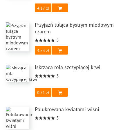
4.17
Przyjaźń tuląca bystrym miodowym
czarem
5
4.73
Iskrząca rola szczypiącej krwi
5
0.71
Polukrowana kwiatami wiśni
5