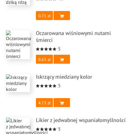
0.71
Oczarowana wiśniowymi nutami
śmierci
5
0.63
Iskrzący miedziany kolor
5
4.73
Likier z jedwabnej wspaniałomyślności
5