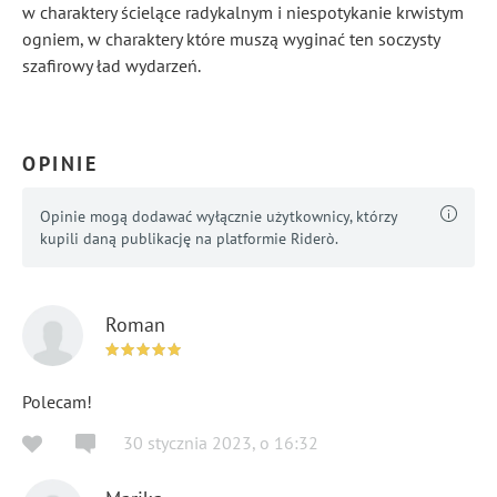
w charaktery ścielące radykalnym i niespotykanie krwistym
ogniem, w charaktery które muszą wyginać ten soczysty
szafirowy ład wydarzeń.
...
Pokaż więcej
OPINIE
Opinie mogą dodawać wyłącznie użytkownicy, którzy
kupili daną publikację na platformie Riderò.
Roman
Polecam!
30 stycznia 2023
,
o
16:32